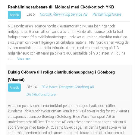
Renhållningsarbetare till Mölndal med Ckörkort och YKB
Jan 5
Nordisk Återvinning Service AB
Renhållningsförare
Ansök
NG Nordic är en ledande nordisk leverantör av cirkulära lösningar och
miljötjänster. Genom att omvandla avfall till värdefulla resurser och ta bort
farliga ämnen från avfallshanteringen undviker vi utsläpp, skyddar naturliga
ekosystem och ökar tillgången till cirkulära material. NG Nordic är en viktig del
av den nordiska industriella infrastrukturen, med en omsättning på 1,3
miljarder euro och ett team på cirka 3 400 anställda på 90 platser. Vill du ha
et...
Visa mer
Duktig C-förare till roligt distributionsuppdrag i Göteborg
(Vikariat)
Okt 14
Blue Wave Transport Göteborg AB
Ansök
Distributionsförare
Är du en positiv och serviceinriktad person med god fysik, som sätter
kunderna i fokus och tycker om att köra lastbil? Då söker vi dig för ett vikariat i
ett expansivt transportföretag i Göteborg. Blue Wave Transport AB är
underleverantör till Best Transport AB och arbetar med transporter i västra &
södra Sverige med både B-, C, samt CE-ekipage. Till denna tjänst söker vi nu
en framåt, serviceminded och ansvarstagande förare som sätter kunden och