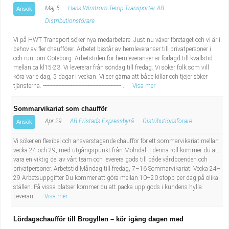
Maj 5
Hans Wirström Temp Transporter AB
Ansök
Distributionsförare
Vi på HWT Transport söker nya medarbetare. Just nu växer företaget och vi är i
behov av fler chaufförer. Arbetet består av hemleveranser till privatpersoner i
och runt om Göteborg. Arbetstiden för hemleveranser är förlagd till kvällstid
mellan ca kl15-23. Vi levererar från söndag till fredag. Vi söker folk som vill
köra varje dag, 5 dagar i veckan. Vi ser gärna att både killar och tjejer söker
tjänsterna. ---------------------------------------------------...
Visa mer
Sommarvikariat som chaufför
Apr 29
AB Fristads Expressbyrå
Distributionsförare
Ansök
Vi söker en flexibel och ansvarstagande chaufför för ett sommarvikariat mellan
vecka 24 och 29, med utgångspunkt från Mölndal. I denna roll kommer du att
vara en viktig del av vårt team och leverera gods till både vårdboenden och
privatpersoner. Arbetstid Måndag till fredag, 7–16 Sommarvikariat: Vecka 24–
29 Arbetsuppgifter Du kommer att göra mellan 10–20 stopp per dag på olika
ställen. På vissa platser kommer du att packa upp gods i kundens hylla.
Leveran...
Visa mer
Lördagschaufför till Brogyllen – kör igång dagen med