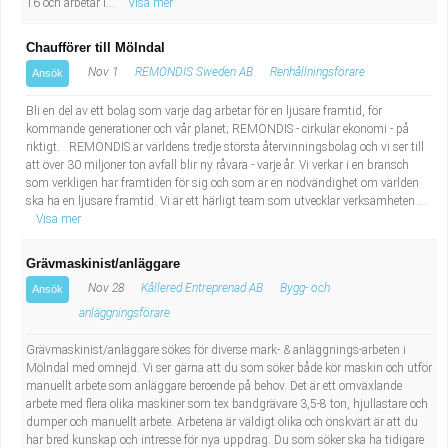
16 och arbetar i...
Visa mer
Chaufförer till Mölndal
Nov 1
REMONDIS Sweden AB
Renhållningsförare
Ansök
Bli en del av ett bolag som varje dag arbetar för en ljusare framtid, för
kommande generationer och vår planet; REMONDIS - cirkulär ekonomi - på
riktigt. REMONDIS är världens tredje största återvinningsbolag och vi ser till
att över 30 miljoner ton avfall blir ny råvara - varje år. Vi verkar i en bransch
som verkligen har framtiden för sig och som är en nödvändighet om världen
ska ha en ljusare framtid. Vi är ett härligt team som utvecklar verksamheten ...
Visa mer
Grävmaskinist/anläggare
Nov 28
Kållered Entreprenad AB
Bygg- och
Ansök
anläggningsförare
Grävmaskinist/anläggare sökes för diverse mark- & anläggnings-arbeten i
Mölndal med omnejd. Vi ser gärna att du som söker både kör maskin och utför
manuellt arbete som anläggare beroende på behov. Det är ett omväxlande
arbete med flera olika maskiner som tex bandgrävare 3,5-8 ton, hjullastare och
dumper och manuellt arbete. Arbetena är väldigt olika och önskvärt är att du
har bred kunskap och intresse för nya uppdrag. Du som söker ska ha tidigare