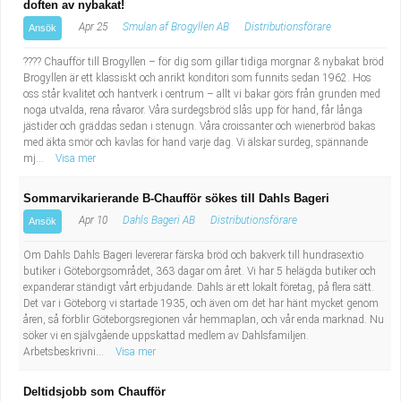
doften av nybakat!
Apr 25
Smulan af Brogyllen AB
Distributionsförare
Ansök
???? Chaufför till Brogyllen – för dig som gillar tidiga morgnar & nybakat bröd
Brogyllen är ett klassiskt och anrikt konditori som funnits sedan 1962. Hos
oss står kvalitet och hantverk i centrum – allt vi bakar görs från grunden med
noga utvalda, rena råvaror. Våra surdegsbröd slås upp för hand, får långa
jästider och gräddas sedan i stenugn. Våra croissanter och wienerbröd bakas
med äkta smör och kavlas för hand varje dag. Vi älskar surdeg, spännande
mj...
Visa mer
Sommarvikarierande B-Chaufför sökes till Dahls Bageri
Apr 10
Dahls Bageri AB
Distributionsförare
Ansök
Om Dahls Dahls Bageri levererar färska bröd och bakverk till hundrasextio
butiker i Göteborgsområdet, 363 dagar om året. Vi har 5 helägda butiker och
expanderar ständigt vårt erbjudande. Dahls är ett lokalt företag, på flera sätt.
Det var i Göteborg vi startade 1935, och även om det har hänt mycket genom
åren, så förblir Göteborgsregionen vår hemmaplan, och vår enda marknad. Nu
söker vi en självgående uppskattad medlem av Dahlsfamiljen.
Arbetsbeskrivni...
Visa mer
Deltidsjobb som Chaufför