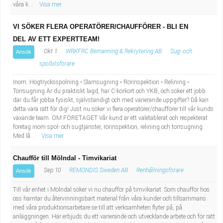
våra k...
Visa mer
VI SÖKER FLERA OPERATÖRER/CHAUFFÖRER - BLI EN
DEL AV ETT EXPERTTEAM!
Okt 1
WRKFRC Bemanning & Rekrytering AB
Sug- och
Ansök
spolbilsförare
Inom: Högtrycksspolning • Slamsugning • Rörinspektion • Relining •
Torrsugning Är du praktiskt lagd, har C-körkort och YKB, och söker ett jobb
där du får jobba fysiskt, självständigt och med varierande uppgifter? Då kan
detta vara rätt för dig! Just nu söker vi flera operatörer/chaufförer till vår kunds
växande team. OM FÖRETAGET Vår kund är ett väletablerat och respekterat
företag inom spol- och sugtjänster, rörinspektion, relining och torrsugning.
Med lå...
Visa mer
Chaufför till Mölndal - Timvikariat
Sep 10
REMONDIS Sweden AB
Renhållningsförare
Ansök
Till vår enhet i Mölndal söker vi nu chaufför på timvikariat. Som chaufför hos
oss hämtar du återvinningsbart material från våra kunder och tillsammans
med våra produktionsarbetare se till att verksamheten flyter på, på
anläggningen. Här erbjuds du ett varierande och utvecklande arbete och för rätt