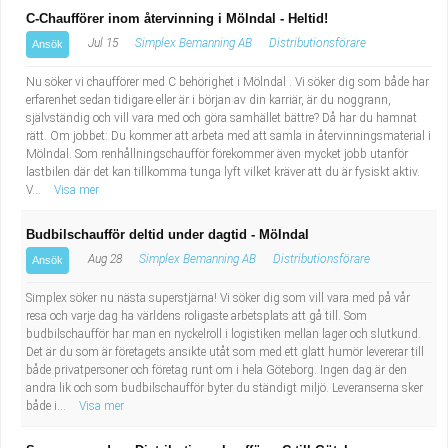
C-Chaufförer inom återvinning i Mölndal - Heltid!
Jul 15
Simplex Bemanning AB
Distributionsförare
Ansök
Nu söker vi chaufförer med C behörighet i Mölndal . Vi söker dig som både har
erfarenhet sedan tidigare eller är i början av din karriär, är du noggrann,
självständig och vill vara med och göra samhället bättre? Då har du hamnat
rätt. Om jobbet: Du kommer att arbeta med att samla in återvinningsmaterial i
Mölndal. Som renhållningschaufför förekommer även mycket jobb utanför
lastbilen där det kan tillkomma tunga lyft vilket kräver att du är fysiskt aktiv.
V...
Visa mer
Budbilschaufför deltid under dagtid - Mölndal
Aug 28
Simplex Bemanning AB
Distributionsförare
Ansök
Simplex söker nu nästa superstjärna! Vi söker dig som vill vara med på vår
resa och varje dag ha världens roligaste arbetsplats att gå till. Som
budbilschaufför har man en nyckelroll i logistiken mellan lager och slutkund.
Det är du som är företagets ansikte utåt som med ett glatt humör levererar till
både privatpersoner och företag runt om i hela Göteborg. Ingen dag är den
andra lik och som budbilschaufför byter du ständigt miljö. Leveranserna sker
både i...
Visa mer