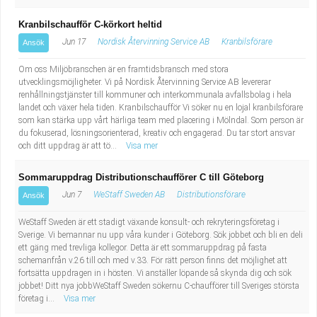
Kranbilschaufför C-körkort heltid
Jun 17
Nordisk Återvinning Service AB
Kranbilsförare
Ansök
Om oss Miljöbranschen är en framtidsbransch med stora
utvecklingsmöjligheter. Vi på Nordisk Återvinning Service AB levererar
renhållningstjänster till kommuner och interkommunala avfallsbolag i hela
landet och växer hela tiden. Kranbilschaufför Vi söker nu en lojal kranbilsförare
som kan stärka upp vårt härliga team med placering i Mölndal. Som person är
du fokuserad, lösningsorienterad, kreativ och engagerad. Du tar stort ansvar
och ditt uppdrag är att tö...
Visa mer
Sommaruppdrag Distributionschaufförer C till Göteborg
Jun 7
WeStaff Sweden AB
Distributionsförare
Ansök
WeStaff Sweden är ett stadigt växande konsult- och rekryteringsföretag i
Sverige. Vi bemannar nu upp våra kunder i Göteborg. Sök jobbet och bli en deli
ett gäng med trevliga kollegor. Detta är ett sommaruppdrag på fasta
schemanfrån v.26 till och med v.33. För rätt person finns det möjlighet att
fortsätta uppdragen in i hösten. Vi anställer löpande så skynda dig och sök
jobbet! Ditt nya jobbWeStaff Sweden sökernu C-chaufförer till Sveriges största
företag i...
Visa mer