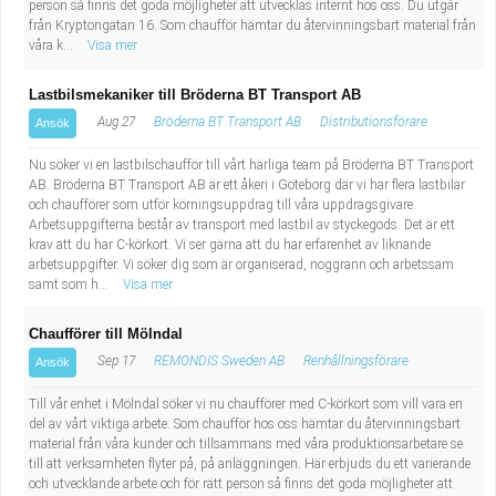
person så finns det goda möjligheter att utvecklas internt hos oss. Du utgår
från Kryptongatan 16. Som chaufför hämtar du återvinningsbart material från
våra k...
Visa mer
Lastbilsmekaniker till Bröderna BT Transport AB
Aug 27
Bröderna BT Transport AB
Distributionsförare
Ansök
Nu söker vi en lastbilschaufför till vårt härliga team på Bröderna BT Transport
AB. Bröderna BT Transport AB är ett åkeri i Göteborg där vi har flera lastbilar
och chaufförer som utför körningsuppdrag till våra uppdragsgivare.
Arbetsuppgifterna består av transport med lastbil av styckegods. Det är ett
krav att du har C-körkort. Vi ser gärna att du har erfarenhet av liknande
arbetsuppgifter. Vi söker dig som är organiserad, noggrann och arbetssam
samt som h...
Visa mer
Chaufförer till Mölndal
Sep 17
REMONDIS Sweden AB
Renhållningsförare
Ansök
Till vår enhet i Mölndal söker vi nu chaufförer med C-körkort som vill vara en
del av vårt viktiga arbete. Som chaufför hos oss hämtar du återvinningsbart
material från våra kunder och tillsammans med våra produktionsarbetare se
till att verksamheten flyter på, på anläggningen. Här erbjuds du ett varierande
och utvecklande arbete och för rätt person så finns det goda möjligheter att