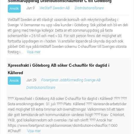
Sommaruppdrag Distributionschaufförer C till Göteborg
Jun 9
WeStaff Sweden AB
Distributionsförare
Ansök
WeStaff Sweden är ett stadigt växande konsult- och rekryteringsföretag i
Sverige. Vi bemannar nu upp våra kunder i Göteborg. Sök jobbet och bli en deli
ett gäng med trevliga kollegor. Detta är ett sommaruppdrag på fasta
schemanfrån v.26 till och med v.33. För rätt person finns det möjlighet att
fortsätta uppdragen in i hösten. Vi anställer löpande så skynda dig och sök
jobbet! Ditt nya jobbWeStaff Sweden sökernu C-chaufförer till Sveriges största
företag i...
Visa mer
Xpressfrakt i Göteborg AB söker C-chaufför för dagtid i
Kållered
Jun 29
Förartjänst Jobbförmedling Sverige AB
Ansök
Distributionsförare
???? Xpressfrakt i Göteborg AB söker C-chaufför för dagtid i Kållered! ???? ????
Sista ansökningsdagen: 31 juli ???? Plats: Kållered ???? Varierande arbetstider
med möjlighet till extra timmar och övernattningar. Välkommen till ett team
där gott bemötande och kommunikation värderas högt! ???? Krav: C-körkort,
YKB, god lokalkännedom och svenska i tal och skrift ???? Ansök här:
https://www.forartjanst.se/jobbannonser/distribution-c-chauffor/1060
#Chauff...
Visa mer