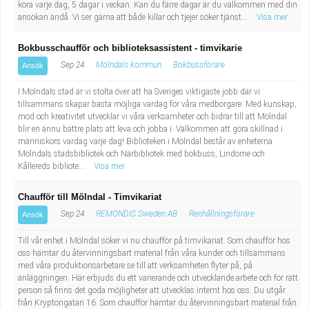
köra varje dag, 5 dagar i veckan. Kan du färre dagar är du välkommen med din
ansökan ändå. Vi ser gärna att både killar och tjejer söker tjänst...
Visa mer
Bokbusschaufför och biblioteksassistent - timvikarie
Sep 24
Mölndals kommun
Bokbussförare
Ansök
I Mölndals stad är vi stolta över att ha Sveriges viktigaste jobb där vi
tillsammans skapar bästa möjliga vardag för våra medborgare. Med kunskap,
mod och kreativitet utvecklar vi våra verksamheter och bidrar till att Mölndal
blir en ännu bättre plats att leva och jobba i. Välkommen att göra skillnad i
människors vardag varje dag! Biblioteken i Mölndal består av enheterna
Mölndals stadsbibliotek och Närbibliotek med bokbuss, Lindome och
Kållereds bibliote...
Visa mer
Chaufför till Mölndal - Timvikariat
Sep 24
REMONDIS Sweden AB
Renhållningsförare
Ansök
Till vår enhet i Mölndal söker vi nu chaufför på timvikariat. Som chaufför hos
oss hämtar du återvinningsbart material från våra kunder och tillsammans
med våra produktionsarbetare se till att verksamheten flyter på, på
anläggningen. Här erbjuds du ett varierande och utvecklande arbete och för rätt
person så finns det goda möjligheter att utvecklas internt hos oss. Du utgår
från Kryptongatan 16. Som chaufför hämtar du återvinningsbart material från