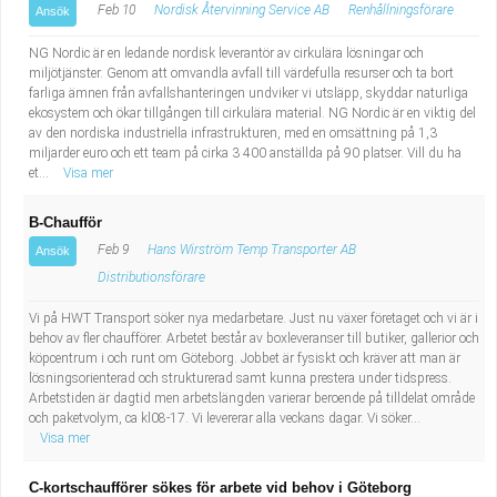
Feb 10
Nordisk Återvinning Service AB
Renhållningsförare
Ansök
NG Nordic är en ledande nordisk leverantör av cirkulära lösningar och
miljötjänster. Genom att omvandla avfall till värdefulla resurser och ta bort
farliga ämnen från avfallshanteringen undviker vi utsläpp, skyddar naturliga
ekosystem och ökar tillgången till cirkulära material. NG Nordic är en viktig del
av den nordiska industriella infrastrukturen, med en omsättning på 1,3
miljarder euro och ett team på cirka 3 400 anställda på 90 platser. Vill du ha
et...
Visa mer
B-Chaufför
Feb 9
Hans Wirström Temp Transporter AB
Ansök
Distributionsförare
Vi på HWT Transport söker nya medarbetare. Just nu växer företaget och vi är i
behov av fler chaufförer. Arbetet består av boxleveranser till butiker, gallerior och
köpcentrum i och runt om Göteborg. Jobbet är fysiskt och kräver att man är
lösningsorienterad och strukturerad samt kunna prestera under tidspress.
Arbetstiden är dagtid men arbetslängden varierar beroende på tilldelat område
och paketvolym, ca kl08-17. Vi levererar alla veckans dagar. Vi söker...
Visa mer
C-kortschaufförer sökes för arbete vid behov i Göteborg