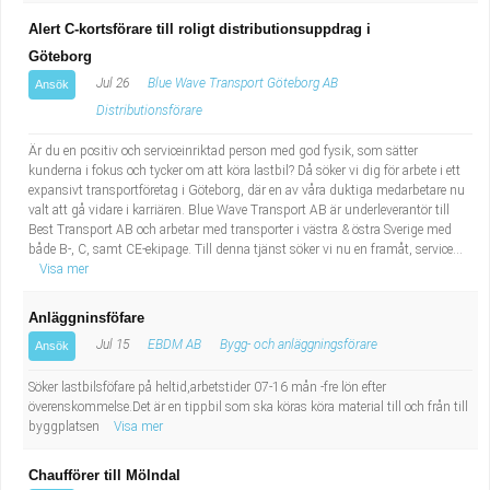
Alert C-kortsförare till roligt distributionsuppdrag i
Göteborg
Jul 26
Blue Wave Transport Göteborg AB
Ansök
Distributionsförare
Är du en positiv och serviceinriktad person med god fysik, som sätter
kunderna i fokus och tycker om att köra lastbil? Då söker vi dig för arbete i ett
expansivt transportföretag i Göteborg, där en av våra duktiga medarbetare nu
valt att gå vidare i karriären. Blue Wave Transport AB är underleverantör till
Best Transport AB och arbetar med transporter i västra & östra Sverige med
både B-, C, samt CE-ekipage. Till denna tjänst söker vi nu en framåt, service...
Visa mer
Anläggninsföfare
Jul 15
EBDM AB
Bygg- och anläggningsförare
Ansök
Söker lastbilsföfare på heltid,arbetstider 07-16 mån -fre lön efter
överenskommelse.Det är en tippbil som ska köras köra material till och från till
byggplatsen
Visa mer
Chaufförer till Mölndal