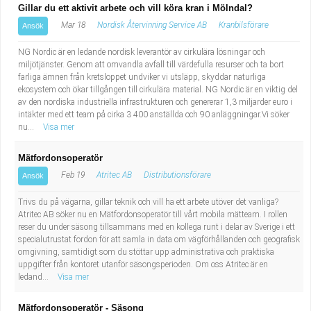
Gillar du ett aktivit arbete och vill köra kran i Mölndal?
Mar 18
Nordisk Återvinning Service AB
Kranbilsförare
Ansök
NG Nordic är en ledande nordisk leverantör av cirkulära lösningar och
miljötjänster. Genom att omvandla avfall till värdefulla resurser och ta bort
farliga ämnen från kretsloppet undviker vi utsläpp, skyddar naturliga
ekosystem och ökar tillgången till cirkulära material. NG Nordic är en viktig del
av den nordiska industriella infrastrukturen och genererar 1,3 miljarder euro i
intäkter med ett team på cirka 3 400 anställda och 90 anläggningar.Vi söker
nu...
Visa mer
Mätfordonsoperatör
Feb 19
Atritec AB
Distributionsförare
Ansök
Trivs du på vägarna, gillar teknik och vill ha ett arbete utöver det vanliga?
Atritec AB söker nu en Mätfordonsoperatör till vårt mobila mätteam. I rollen
reser du under säsong tillsammans med en kollega runt i delar av Sverige i ett
specialutrustat fordon för att samla in data om vägförhållanden och geografisk
omgivning, samtidigt som du stöttar upp administrativa och praktiska
uppgifter från kontoret utanför säsongsperioden. Om oss Atritec är en
ledand...
Visa mer
Mätfordonsoperatör - Säsong