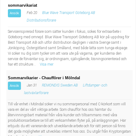
sommarvikariat
Feb 20
Blue Wave Transport Göteborg AB
Ansök
Distributionsförare
Serviceinspirerad förare som sätter kunden i fokus, sökes för extraarbete i
Göteborg med omnejd. Blue Wave Transport Göteborg AB kör på uppdrag för
Best Transport AB och utför distribution dagligen i västra Sverige samt i
Jönköping, Östergötland samt Småland, med både lätta som tunga ekipage.
Vi söker nu dig som tycker om att vara ute på vägarna, ger kunderna den
service de förväntar sig, är ordningsam, självgående, lösningsorienterad och
har ett strukture...
Visa mer
Sommarvikarier - Chaufförer i Mölndal
Jan 31
REMONDIS Sweden AB
Liftdumper- och
Ansök
lastväxlarförare
Till vår enhet i Mölndal söker vi nu sommarpersonal med C-körkort som vill
vara en del av vårt viktiga arbete. Som chaufför hos oss hämtar du
återvinningsbart material från våra kunder och tillsammans med våra
produktionsarbetare se till att verksamheten flyter på, på anläggningen. Här
erbjuds du ett varierande och utvecklande arbete och för rätt person så finns
det goda möjligheter att utvecklas internt hos oss. Du utgår från Kryptongatan