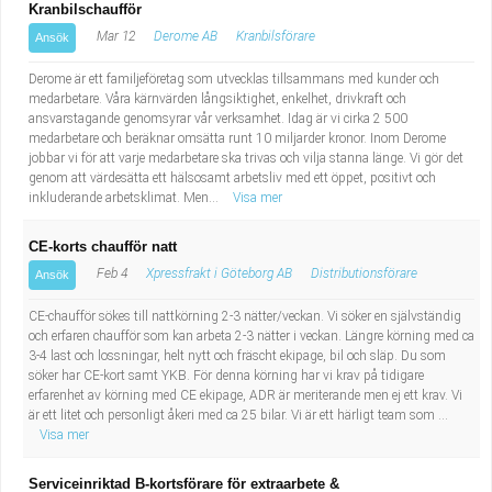
Kranbilschaufför
Mar 12
Derome AB
Kranbilsförare
Ansök
Derome är ett familjeföretag som utvecklas tillsammans med kunder och
medarbetare. Våra kärnvärden långsiktighet, enkelhet, drivkraft och
ansvarstagande genomsyrar vår verksamhet. Idag är vi cirka 2 500
medarbetare och beräknar omsätta runt 10 miljarder kronor. Inom Derome
jobbar vi för att varje medarbetare ska trivas och vilja stanna länge. Vi gör det
genom att värdesätta ett hälsosamt arbetsliv med ett öppet, positivt och
inkluderande arbetsklimat. Men...
Visa mer
CE-korts chaufför natt
Feb 4
Xpressfrakt i Göteborg AB
Distributionsförare
Ansök
CE-chaufför sökes till nattkörning 2-3 nätter/veckan. Vi söker en självständig
och erfaren chaufför som kan arbeta 2-3 nätter i veckan. Längre körning med ca
3-4 last och lossningar, helt nytt och fräscht ekipage, bil och släp. Du som
söker har CE-kort samt YKB. För denna körning har vi krav på tidigare
erfarenhet av körning med CE ekipage, ADR är meriterande men ej ett krav. Vi
är ett litet och personligt åkeri med ca 25 bilar. Vi är ett härligt team som ...
Visa mer
Serviceinriktad B-kortsförare för extraarbete &