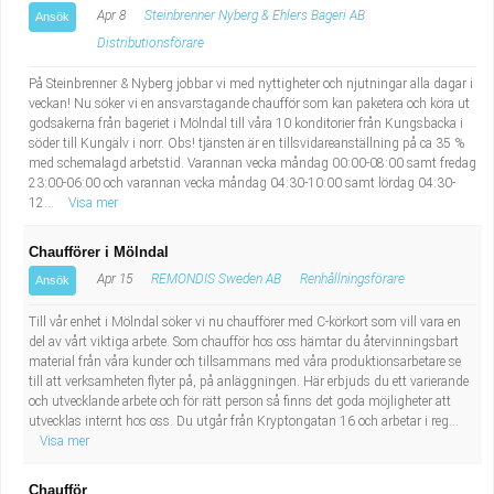
Apr 8
Steinbrenner Nyberg & Ehlers Bageri AB
Ansök
Distributionsförare
På Steinbrenner & Nyberg jobbar vi med nyttigheter och njutningar alla dagar i
veckan! Nu söker vi en ansvarstagande chaufför som kan paketera och köra ut
godsakerna från bageriet i Mölndal till våra 10 konditorier från Kungsbacka i
söder till Kungälv i norr. Obs! tjänsten är en tillsvidareanställning på ca 35 %
med schemalagd arbetstid. Varannan vecka måndag 00:00-08:00 samt fredag
23:00-06:00 och varannan vecka måndag 04:30-10:00 samt lördag 04:30-
12...
Visa mer
Chaufförer i Mölndal
Apr 15
REMONDIS Sweden AB
Renhållningsförare
Ansök
Till vår enhet i Mölndal söker vi nu chaufförer med C-körkort som vill vara en
del av vårt viktiga arbete. Som chaufför hos oss hämtar du återvinningsbart
material från våra kunder och tillsammans med våra produktionsarbetare se
till att verksamheten flyter på, på anläggningen. Här erbjuds du ett varierande
och utvecklande arbete och för rätt person så finns det goda möjligheter att
utvecklas internt hos oss. Du utgår från Kryptongatan 16 och arbetar i reg...
Visa mer
Chaufför