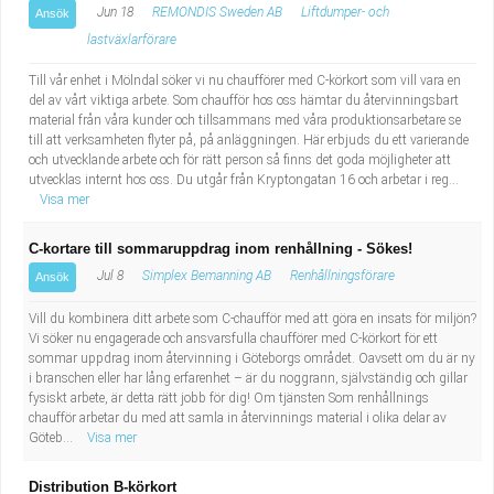
Jun 18
REMONDIS Sweden AB
Liftdumper- och
Ansök
lastväxlarförare
Till vår enhet i Mölndal söker vi nu chaufförer med C-körkort som vill vara en
del av vårt viktiga arbete. Som chaufför hos oss hämtar du återvinningsbart
material från våra kunder och tillsammans med våra produktionsarbetare se
till att verksamheten flyter på, på anläggningen. Här erbjuds du ett varierande
och utvecklande arbete och för rätt person så finns det goda möjligheter att
utvecklas internt hos oss. Du utgår från Kryptongatan 16 och arbetar i reg...
Visa mer
C-kortare till sommaruppdrag inom renhållning - Sökes!
Jul 8
Simplex Bemanning AB
Renhållningsförare
Ansök
Vill du kombinera ditt arbete som C-chaufför med att göra en insats för miljön?
Vi söker nu engagerade och ansvarsfulla chaufförer med C-körkort för ett
sommar uppdrag inom återvinning i Göteborgs området. Oavsett om du är ny
i branschen eller har lång erfarenhet – är du noggrann, självständig och gillar
fysiskt arbete, är detta rätt jobb för dig! Om tjänsten Som renhållnings
chaufför arbetar du med att samla in återvinnings material i olika delar av
Göteb...
Visa mer
Distribution B-körkort