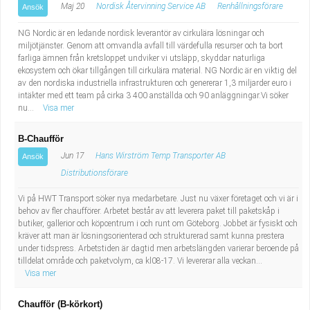
Maj 20
Nordisk Återvinning Service AB
Renhållningsförare
Ansök
NG Nordic är en ledande nordisk leverantör av cirkulära lösningar och
miljötjänster. Genom att omvandla avfall till värdefulla resurser och ta bort
farliga ämnen från kretsloppet undviker vi utsläpp, skyddar naturliga
ekosystem och ökar tillgången till cirkulära material. NG Nordic är en viktig del
av den nordiska industriella infrastrukturen och genererar 1,3 miljarder euro i
intäkter med ett team på cirka 3 400 anställda och 90 anläggningar.Vi söker
nu...
Visa mer
B-Chaufför
Jun 17
Hans Wirström Temp Transporter AB
Ansök
Distributionsförare
Vi på HWT Transport söker nya medarbetare. Just nu växer företaget och vi är i
behov av fler chaufförer. Arbetet består av att leverera paket till paketskåp i
butiker, gallerior och köpcentrum i och runt om Göteborg. Jobbet är fysiskt och
kräver att man är lösningsorienterad och strukturerad samt kunna prestera
under tidspress. Arbetstiden är dagtid men arbetslängden varierar beroende på
tilldelat område och paketvolym, ca kl08-17. Vi levererar alla veckan...
Visa mer
Chaufför (B-körkort)