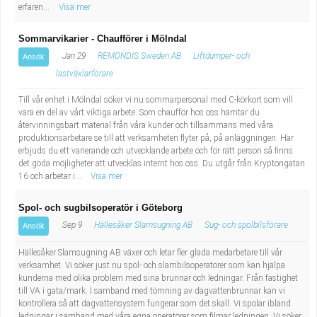
erfaren...
Visa mer
Sommarvikarier - Chaufförer i Mölndal
Jan 29
REMONDIS Sweden AB
Liftdumper- och
Ansök
lastväxlarförare
Till vår enhet i Mölndal söker vi nu sommarpersonal med C-körkort som vill
vara en del av vårt viktiga arbete. Som chaufför hos oss hämtar du
återvinningsbart material från våra kunder och tillsammans med våra
produktionsarbetare se till att verksamheten flyter på, på anläggningen. Här
erbjuds du ett varierande och utvecklande arbete och för rätt person så finns
det goda möjligheter att utvecklas internt hos oss. Du utgår från Kryptongatan
16 och arbetar i...
Visa mer
Spol- och sugbilsoperatör i Göteborg
Sep 9
Hällesåker Slamsugning AB
Sug- och spolbilsförare
Ansök
Hällesåker Slamsugning AB växer och letar fler glada medarbetare till vår
verksamhet. Vi söker just nu spol- och slambilsoperatörer som kan hjälpa
kunderna med olika problem med sina brunnar och ledningar. Från fastighet
till VA i gata/mark. I samband med tömning av dagvattenbrunnar kan vi
kontrollera så att dagvattensystem fungerar som det skall. Vi spolar ibland
ledningar i samband med våra egna operatörer som filmar ledningen. Vi söker