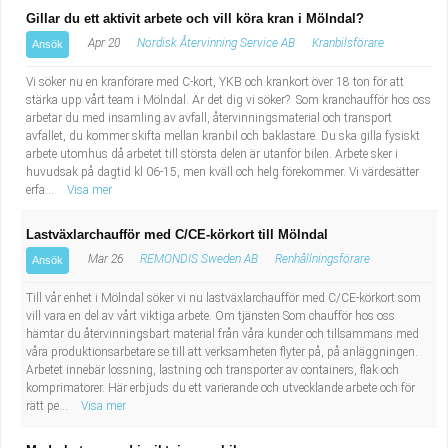
Industriell tillverkning
Behandlingsassistent/Socialpedagog
Gillar du ett aktivit arbete och vill köra kran i Mölndal?
Apr 20
Nordisk Återvinning Service AB
Kranbilsförare
Ansök
Installation, drift, underhåll
Tandsköterska
Vi söker nu en kranförare med C-kort, YKB och krankort över 18 ton för att
stärka upp vårt team i Mölndal. Är det dig vi söker? Som kranchaufför hos oss
Kropps- och skönhetsvård
Budbilsförare
arbetar du med insamling av avfall, återvinningsmaterial och transport
avfallet, du kommer skifta mellan kranbil och baklastare. Du ska gilla fysiskt
arbete utomhus då arbetet till största delen är utanför bilen. Arbete sker i
Kultur, media, design
Tidningsbud/Tidningsdistributör
huvudsak på dagtid kl 06-15, men kväll och helg förekommer. Vi värdesätter
erfa...
Visa mer
Militärt arbete
Lärare i fritidshem/Fritidspedagog
Lastväxlarchaufför med C/CE-körkort till Mölndal
Mar 26
REMONDIS Sweden AB
Renhållningsförare
Ansök
Naturbruk
Taxiförare/Taxichaufför
Till vår enhet i Mölndal söker vi nu lastväxlarchaufför med C/CE-körkort som
Naturvetenskapligt arbete
Läkarsekreterare/Vårdadmin/Medicinsk
vill vara en del av vårt viktiga arbete. Om tjänsten Som chaufför hos oss
hämtar du återvinningsbart material från våra kunder och tillsammans med
våra produktionsarbetare se till att verksamheten flyter på, på anläggningen.
sekreterare
Pedagogiskt arbete
Arbetet innebär lossning, lastning och transporter av containers, flak och
komprimatorer. Här erbjuds du ett varierande och utvecklande arbete och för
rätt pe...
Lastbilsförare m.fl.
Visa mer
Sanering och renhållning