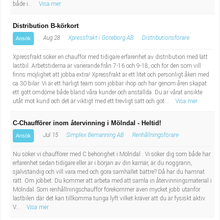
både i...
Visa mer
Distribution B-körkort
Aug 28
Xpressfrakt i Göteborg AB
Distributionsförare
Ansök
Xpressfrakt söker en chaufför med tidigare erfarenhet av distribution med lätt
lastbil. Arbetstiderna är varierande från 7-16 och 9-18, och för den som vill
finns möjlighet att jobba extra! Xpressfrakt är ett litet och personligt åkeri med
ca 30 bilar. Vi är ett härligt team som jobbar ihop och har genom åren skapat
ett gott omdöme både bland våra kunder och anställda. Du är vårat ansikte
utåt mot kund och det är viktigt med ett trevligt sätt och got...
Visa mer
C-Chaufförer inom återvinning i Mölndal - Heltid!
Jul 15
Simplex Bemanning AB
Renhållningsförare
Ansök
Nu söker vi chaufförer med C behörighet i Mölndal . Vi söker dig som både har
erfarenhet sedan tidigare eller är i början av din karriär, är du noggrann,
självständig och vill vara med och göra samhället bättre? Då har du hamnat
rätt. Om jobbet: Du kommer att arbeta med att samla in återvinningsmaterial i
Mölndal. Som renhållningschaufför förekommer även mycket jobb utanför
lastbilen där det kan tillkomma tunga lyft vilket kräver att du är fysiskt aktiv.
V...
Visa mer