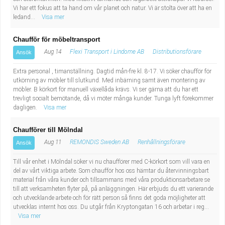
Vi har ett fokus att ta hand om vår planet och natur. Vi är stolta över att ha en
ledand...
Visa mer
Chaufför för möbeltransport
Aug 14
Flexi Transport i Lindome AB
Distributionsförare
Ansök
Extra personal , timanställning. Dagtid mån-fre kl. 8-17. Vi söker chaufför för
utkörning av möbler till slutkund. Med inbärning samt även montering av
möbler. B körkort för manuell växellåda krävs. Vi ser gärna att du har ett
trevligt socialt bemötande, då vi möter många kunder. Tunga lyft förekommer
dagligen.
Visa mer
Chaufförer till Mölndal
Aug 11
REMONDIS Sweden AB
Renhållningsförare
Ansök
Till vår enhet i Mölndal söker vi nu chaufförer med C-körkort som vill vara en
del av vårt viktiga arbete. Som chaufför hos oss hämtar du återvinningsbart
material från våra kunder och tillsammans med våra produktionsarbetare se
till att verksamheten flyter på, på anläggningen. Här erbjuds du ett varierande
och utvecklande arbete och för rätt person så finns det goda möjligheter att
utvecklas internt hos oss. Du utgår från Kryptongatan 16 och arbetar i reg...
Visa mer