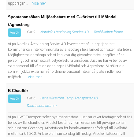
uppdragen...
Visa mer
Spontanansökan Miljöarbetare med C-körkort till Mölndal
/Agnesberg
Okt 9
Nordisk Återvinning Service AB
Renhållningsförare
Ansök
Vi på Nordisk Återvinning Service AB levererar renhållningstjänster till
kommuner och interkommunala avfallsbolag i hela landet och växer hela tiden.
Möjligheterna är många och vi kan lova dig givande arbetsuppgifter, både
personligt och inom socialt betydelsefulla områden. Just nu har vi behov av
extrapersonal till våra anläggningar i Mölndal och Agensberg. Vi söker dig
som vill jobba extra när vår ordinarie personal inte är på plats i rollen som
miljöarb...
Visa mer
B-Chaufför
Okt 5
Hans Wirström Temp Transporter AB
Ansök
Distributionsförare
Vi på HWT Transport söker nya medarbetare. Just nu växer företaget och vi är i
behov av fler chaufförer. Arbetet består av hemleveranser till privatpersoner i
och runt om Göteborg. Arbetstiden för hemleveranser är förlagd till kvällstid
mellan ca kl15-23. Vi levererar från söndag till fredag. Vi söker folk som vill