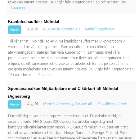
utvecklas internt hos oss. Du utgår från Kryptongatan 16 och arbetar i reg...
Visa mer
Kranbilschaufför i Mölndal
Aug 26
REMONDIS Sweden AB
Renhållningsförare
Ansök
Till vår enhet i Mölndal söker vi nu kranbilschaufför med C-körkort som vill
vara en del av vårt viktiga arbete. Som chaufför hos oss hämtar du
återvinningsbart material från våra kunder och tillsammans med våra
produktionsarbetare se till att verksamheten flyter på, på anläggningen. Här
erbjuds du ett varierande och utvecklande arbete och för rätt person så finns
det goda möjligheter att utvecklas internt hos oss. Du utgår från Kryptongatan
16 och arbetar...
Visa mer
Spontanansökan Miljöarbetare med C-körkort till Mölndal
/Agnesberg
Aug 26
Nordisk Återvinning Service AB
Renhållningsförare
Ansök
Föreställ dig en värld där inga resurser slösas bort. En cirkulär värld, en
smartare värld. NG Groups 3300 anställda arbetar varje dag med
banbrytande cirkuläritet som vision. NG Group-familjen inkluderar ett brett
utbud av varumärken och företag i Norge, Danmark, Sverige, Finland, Polen
och Storbritannien. Med kreativt tänkande och lagarbete återskapar vi resurser.