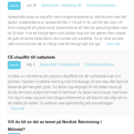
Jun 26
Xpressfrakt i Göteborg AB
Distributionsförare
Ansök
Xpressfrakt söker en chaufför med tidigare erfarenhet av distribution med lätt
lastbil. Arbetstiderna är varierande från 7-16 och 9-18, och för den som vill
finns möjlighet att jobba extra! Xpressfrakt är ett litet och personligt åkeri med
ca 30 bilar. Vi är ett härligt team som jobbar ihop och har genom åren skapat
ett gott omdöme både bland våra kunder och anställda. Du är vårat ansikte
utåt mot kund och det är viktigt med ett trevligt sätt och got...
Visa mer
CE-chaufför till nattarbete
Maj 9
Xpressfrakt i Göteborg AB
Distributionsförare
Ansök
Vi söker nu två erfarna och positiva chaufförer till vår nystartade linje! Om
tjänsten Tjänsten innefattar körning med CE-ekipage, bil och släp eller bara bil
beroende på mängden gods. Du lastar upp ekipaget för att sedan lossa på
kunds terminal, endast terminal till terminal. Du lastar samt lossar med truck.
Om dig Vi söker dig som har tidigare erfarenhet av att köra bil och släp och av
att arbeta på natten. Du behöver vara självständig och ansvarstagan...
Visa mer
Vill du bli en del av temet på Nordisk Återvinning i
Mölndal?