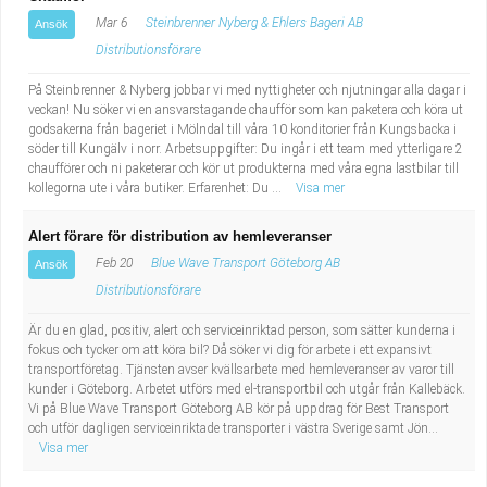
Mar 6
Steinbrenner Nyberg & Ehlers Bageri AB
Ansök
Distributionsförare
På Steinbrenner & Nyberg jobbar vi med nyttigheter och njutningar alla dagar i
veckan! Nu söker vi en ansvarstagande chaufför som kan paketera och köra ut
godsakerna från bageriet i Mölndal till våra 10 konditorier från Kungsbacka i
söder till Kungälv i norr. Arbetsuppgifter: Du ingår i ett team med ytterligare 2
chaufförer och ni paketerar och kör ut produkterna med våra egna lastbilar till
kollegorna ute i våra butiker. Erfarenhet: Du ...
Visa mer
Alert förare för distribution av hemleveranser
Feb 20
Blue Wave Transport Göteborg AB
Ansök
Distributionsförare
Är du en glad, positiv, alert och serviceinriktad person, som sätter kunderna i
fokus och tycker om att köra bil? Då söker vi dig för arbete i ett expansivt
transportföretag. Tjänsten avser kvällsarbete med hemleveranser av varor till
kunder i Göteborg. Arbetet utförs med el-transportbil och utgår från Kallebäck.
Vi på Blue Wave Transport Göteborg AB kör på uppdrag för Best Transport
och utför dagligen serviceinriktade transporter i västra Sverige samt Jön...
Visa mer