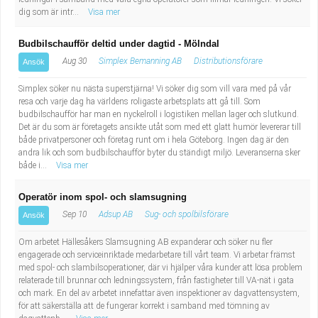
dig som är intr...
Visa mer
Budbilschaufför deltid under dagtid - Mölndal
Aug 30
Simplex Bemanning AB
Distributionsförare
Ansök
Simplex söker nu nästa superstjärna! Vi söker dig som vill vara med på vår
resa och varje dag ha världens roligaste arbetsplats att gå till. Som
budbilschaufför har man en nyckelroll i logistiken mellan lager och slutkund.
Det är du som är företagets ansikte utåt som med ett glatt humör levererar till
både privatpersoner och företag runt om i hela Göteborg. Ingen dag är den
andra lik och som budbilschaufför byter du ständigt miljö. Leveranserna sker
både i...
Visa mer
Operatör inom spol- och slamsugning
Sep 10
Adsup AB
Sug- och spolbilsförare
Ansök
Om arbetet Hällesåkers Slamsugning AB expanderar och söker nu fler
engagerade och serviceinriktade medarbetare till vårt team. Vi arbetar främst
med spol- och slambilsoperationer, där vi hjälper våra kunder att lösa problem
relaterade till brunnar och ledningssystem, från fastigheter till VA-nät i gata
och mark. En del av arbetet innefattar även inspektioner av dagvattensystem,
för att säkerställa att de fungerar korrekt i samband med tömning av