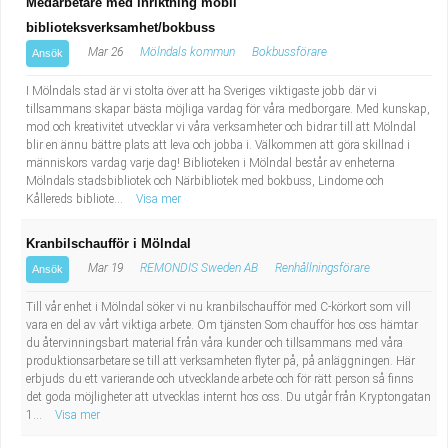
Medarbetare med inriktning mobil
Fastighetsskötare
Socialt arbete
biblioteksverksamhet/bokbuss
Mar 26
Mölndals kommun
Bokbussförare
Ansök
Informatör/Kommunikatör
Säkerhetsarbete
I Mölndals stad är vi stolta över att ha Sveriges viktigaste jobb där vi
Brevbärare
Tekniskt arbete
tillsammans skapar bästa möjliga vardag för våra medborgare. Med kunskap,
mod och kreativitet utvecklar vi våra verksamheter och bidrar till att Mölndal
blir en ännu bättre plats att leva och jobba i. Välkommen att göra skillnad i
Sjuksköterska, grundutbildad
Transport
människors vardag varje dag! Biblioteken i Mölndal består av enheterna
Mölndals stadsbibliotek och Närbibliotek med bokbuss, Lindome och
Kållereds bibliote...
Visa mer
Kock, storhushåll
Kranbilschaufför i Mölndal
Undersköterska, vård- o specialavd. o mottagning
Mar 19
REMONDIS Sweden AB
Renhållningsförare
Ansök
Bibliotekarie
Till vår enhet i Mölndal söker vi nu kranbilschaufför med C-körkort som vill
vara en del av vårt viktiga arbete. Om tjänsten Som chaufför hos oss hämtar
du återvinningsbart material från våra kunder och tillsammans med våra
Administrativ assistent
produktionsarbetare se till att verksamheten flyter på, på anläggningen. Här
erbjuds du ett varierande och utvecklande arbete och för rätt person så finns
det goda möjligheter att utvecklas internt hos oss. Du utgår från Kryptongatan
Lärare i gymnasiet
1...
Visa mer