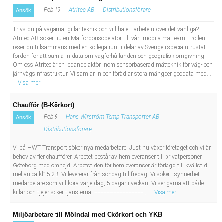
Feb 19
Atritec AB
Distributionsförare
Ansök
Trivs du på vägarna, gillar teknik och vill ha ett arbete utöver det vanliga?
Atritec AB söker nu en Mätfordonsoperatör till vårt mobila mätteam. I rollen
reser du tillsammans med en kollega runt i delar av Sverige i specialutrustat
fordon för att samla in data om vägförhållanden och geografisk omgivning.
Om oss Atritec är en ledande aktör inom sensorbaserad mätteknik för väg- och
järnvägsinfrastruktur. Vi samlar in och förädlar stora mängder geodata med...
Visa mer
Chaufför (B-Körkort)
Feb 9
Hans Wirström Temp Transporter AB
Ansök
Distributionsförare
Vi på HWT Transport söker nya medarbetare. Just nu växer företaget och vi är i
behov av fler chaufförer. Arbetet består av hemleveranser till privatpersoner i
Göteborg med omnejd. Arbetstiden för hemleveranser är förlagd till kvällstid
mellan ca kl15-23. Vi levererar från söndag till fredag. Vi söker i synnerhet
medarbetare som vill köra varje dag, 5 dagar i veckan. Vi ser gärna att både
killar och tjejer söker tjänsterna. ---------------------------------...
Visa mer
Miljöarbetare till Mölndal med Ckörkort och YKB