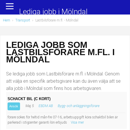
Yrkesområden
Populära jobb
Lediga jobb i Mölndal
Hem
›
Transport
›
Lastbilsförare m.fl.
- Mölndal
Administration, ekonomi, juridik
Undersköterska, hemtjänst och äldreboende
Bygg och anläggning
Städare/Lokalvårdare
LEDIGA JOBB SOM
LASTBILSFÖRARE M.FL. I
Chefer och verksamhetsledare
Barnskötare
MÖLNDAL
Data/IT
Lärare i förskola/Förskollärare
Se lediga jobb som Lastbilsförare m.fl. i Mölndal. Genom
Försäljning, inköp, marknadsföring
Lagerarbetare
att välja en specifik arbetsgivare kan du även välja att se
alla jobb i Mölndal som finns hos arbetsgivaren.
Hantverksyrken
Bussförare/Busschaufför
SCHACKT BIL (C KORT)
Maj 5
EBDM AB
Bygg- och anläggningsförare
Hotell, restaurang, storhushåll
Elevassistent
Ansök
förare sökes för heltid mån-fre 07-16, arbetsuppgift köra schaktbil bilen är
Hälso- och sjukvård
Personlig assistent
parkerad i stigcenter garanti lön erbjuds
Visa mer