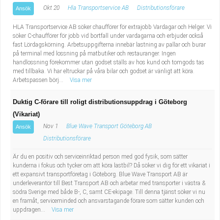
Okt 20
Hla Transportservice AB
Distributionsförare
Ansök
HLA Transportservice AB söker chaufförer för extrajobb Vardagar och Helger. Vi
söker C-chaufförer för jobb vid bortfall under vardagarna och erbjuder också
fast Lördagskörning. Arbetsuppgifterna innebär lastning av pallar och burar
på terminal med lossning på matbutiker och restauranger. Ingen
handlossning förekommer utan godset ställs av hos kund och tomgods tas
med tillbaka. Vi har eltruckar på våra bilar och godset är vänligt att köra.
Arbetspassen börj...
Visa mer
Duktig C-förare till roligt distributionsuppdrag i Göteborg
(Vikariat)
Nov 1
Blue Wave Transport Göteborg AB
Ansök
Distributionsförare
Är du en positiv och serviceinriktad person med god fysik, som sätter
kunderna i fokus och tycker om att köra lastbil? Då söker vi dig för ett vikariat i
ett expansivt transportföretag i Göteborg. Blue Wave Transport AB är
underleverantör till Best Transport AB och arbetar med transporter i västra &
södra Sverige med både B-, C, samt CE-ekipage. Till denna tjänst söker vi nu
en framåt, serviceminded och ansvarstagande förare som sätter kunden och
uppdragen...
Visa mer