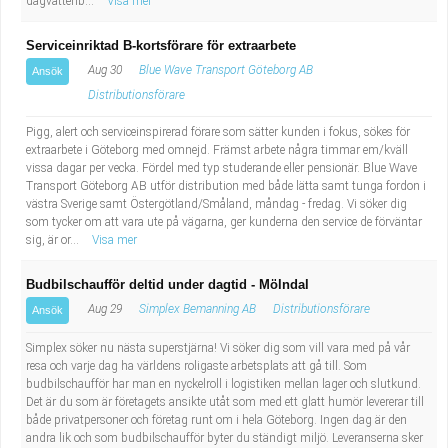
dagvattenb...
Visa mer
Serviceinriktad B-kortsförare för extraarbete
Aug 30
Blue Wave Transport Göteborg AB
Ansök
Distributionsförare
Pigg, alert och serviceinspirerad förare som sätter kunden i fokus, sökes för
extraarbete i Göteborg med omnejd. Främst arbete några timmar em/kväll
vissa dagar per vecka. Fördel med typ studerande eller pensionär. Blue Wave
Transport Göteborg AB utför distribution med både lätta samt tunga fordon i
västra Sverige samt Östergötland/Småland, måndag - fredag. Vi söker dig
som tycker om att vara ute på vägarna, ger kunderna den service de förväntar
sig, är or...
Visa mer
Budbilschaufför deltid under dagtid - Mölndal
Aug 29
Simplex Bemanning AB
Distributionsförare
Ansök
Simplex söker nu nästa superstjärna! Vi söker dig som vill vara med på vår
resa och varje dag ha världens roligaste arbetsplats att gå till. Som
budbilschaufför har man en nyckelroll i logistiken mellan lager och slutkund.
Det är du som är företagets ansikte utåt som med ett glatt humör levererar till
både privatpersoner och företag runt om i hela Göteborg. Ingen dag är den
andra lik och som budbilschaufför byter du ständigt miljö. Leveranserna sker