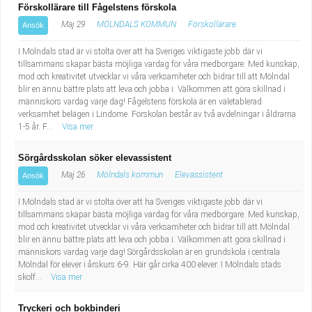
Förskollärare till Fågelstens förskola
Maj 29
MÖLNDALS KOMMUN
Förskollärare
Ansök
I Mölndals stad är vi stolta över att ha Sveriges viktigaste jobb där vi
tillsammans skapar bästa möjliga vardag för våra medborgare. Med kunskap,
mod och kreativitet utvecklar vi våra verksamheter och bidrar till att Mölndal
blir en ännu bättre plats att leva och jobba i. Välkommen att göra skillnad i
människors vardag varje dag! Fågelstens förskola är en väletablerad
verksamhet belägen i Lindome. Förskolan består av två avdelningar i åldrarna
1-5 år. F...
Visa mer
Sörgårdsskolan söker elevassistent
Maj 26
Mölndals kommun
Elevassistent
Ansök
I Mölndals stad är vi stolta över att ha Sveriges viktigaste jobb där vi
tillsammans skapar bästa möjliga vardag för våra medborgare. Med kunskap,
mod och kreativitet utvecklar vi våra verksamheter och bidrar till att Mölndal
blir en ännu bättre plats att leva och jobba i. Välkommen att göra skillnad i
människors vardag varje dag! Sörgårdsskolan är en grundskola i centrala
Mölndal för elever i årskurs 6-9. Här går cirka 400 elever. I Mölndals stads
skolf...
Visa mer
Tryckeri och bokbinderi