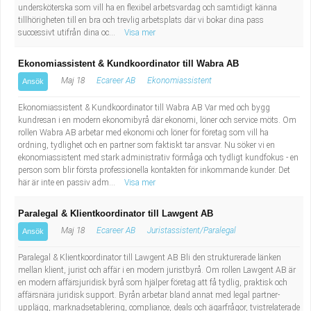
undersköterska som vill ha en flexibel arbetsvardag och samtidigt känna
tillhörigheten till en bra och trevlig arbetsplats där vi bokar dina pass
successivt utifrån dina oc...
Visa mer
Ekonomiassistent & Kundkoordinator till Wabra AB
Maj 18
Ecareer AB
Ekonomiassistent
Ansök
Ekonomiassistent & Kundkoordinator till Wabra AB Var med och bygg
kundresan i en modern ekonomibyrå där ekonomi, löner och service möts. Om
rollen Wabra AB arbetar med ekonomi och löner för företag som vill ha
ordning, tydlighet och en partner som faktiskt tar ansvar. Nu söker vi en
ekonomiassistent med stark administrativ förmåga och tydligt kundfokus - en
person som blir första professionella kontakten för inkommande kunder. Det
här är inte en passiv adm...
Visa mer
Paralegal & Klientkoordinator till Lawgent AB
Maj 18
Ecareer AB
Juristassistent/Paralegal
Ansök
Paralegal & Klientkoordinator till Lawgent AB Bli den strukturerade länken
mellan klient, jurist och affär i en modern juristbyrå. Om rollen Lawgent AB är
en modern affärsjuridisk byrå som hjälper företag att få tydlig, praktisk och
affärsnära juridisk support. Byrån arbetar bland annat med legal partner-
upplägg, marknadsetablering, compliance, deals och ägarfrågor, tvistrelaterade