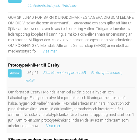
Idrottsinstruktör/Idrottstränare
GÖR SKILLNAD FÖR BARN & UNGDOMAR - EGNAGERA DIG SOM LEDARE
OM DIG Vi söker dig som är ansvarsfull, engagerad och som gillar att lära ut.
Självklart behöver du även trivas i och omkring vatten. Tidigare erfarenhet av
ledaruppdrag kopplat till simning, simskola och/eller annan undervisning är
meriterande. Vi lägger dock stor vikt vid personliga egenskaper vid rekrytering.
OM FÖRENINGEN Mölndals Allmänna Simsällskap (MASS) är en ideell och
medlemsstyrd fö...
Visa mer
Prototyptekniker till Essity
Maj 21
Skill Kompetenspartner AB
Prototyptillverkare,
Ansök
metall
Om företaget Essity i Mölndal är en del av det globala hygien- och
hälsobolaget Essity som utvecklar produkter och lösningar med fokus på
hälsa, hygien och välbefinnande. I Mölndal arbetar man nära innovation och
produktutveckling i en miljö där kvalitet, samarbete och kreativitet står i
centrum. Nu söker vi prototyptekniker för ett sommaruppdrag med start den 1
juni. Om rollen Som prototyptekniker blir du en del av ett mindre team som
arbetar nära innova...
Visa mer
Säsongsuppdrag inom betongproduktion