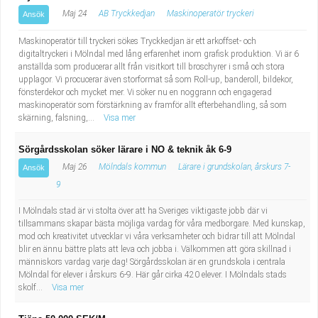
Maj 24
AB Tryckkedjan
Maskinoperatör tryckeri
Ansök
Maskinoperatör till tryckeri sökes Tryckkedjan är ett arkoffset- och
digitaltryckeri i Mölndal med lång erfarenhet inom grafisk produktion. Vi är 6
anställda som producerar allt från visitkort till broschyrer i små och stora
upplagor. Vi procucerar även storformat så som Roll-up, banderoll, bildekor,
fönsterdekor och mycket mer. Vi söker nu en noggrann och engagerad
maskinoperatör som förstärkning av framför allt efterbehandling, så som
skärning, falsning,...
Visa mer
Sörgårdsskolan söker lärare i NO & teknik åk 6-9
Maj 26
Mölndals kommun
Lärare i grundskolan, årskurs 7-
Ansök
9
I Mölndals stad är vi stolta över att ha Sveriges viktigaste jobb där vi
tillsammans skapar bästa möjliga vardag för våra medborgare. Med kunskap,
mod och kreativitet utvecklar vi våra verksamheter och bidrar till att Mölndal
blir en ännu bättre plats att leva och jobba i. Välkommen att göra skillnad i
människors vardag varje dag! Sörgårdsskolan är en grundskola i centrala
Mölndal för elever i årskurs 6-9. Här går cirka 420 elever. I Mölndals stads
skolf...
Visa mer