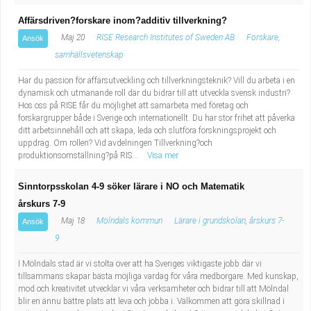
Affärsdriven?forskare inom?additiv tillverkning?
Maj 20
RISE Research Institutes of Sweden AB
Forskare,
Ansök
samhällsvetenskap
Har du passion för affärsutveckling och tillverkningsteknik? Vill du arbeta i en
dynamisk och utmanande roll där du bidrar till att utveckla svensk industri?
Hos oss på RISE får du möjlighet att samarbeta med företag och
forskargrupper både i Sverige och internationellt. Du har stor frihet att påverka
ditt arbetsinnehåll och att skapa, leda och slutföra forskningsprojekt och
uppdrag. Om rollen? Vid avdelningen Tillverkning?och
produktionsomställning?på RIS...
Visa mer
Sinntorpsskolan 4-9 söker lärare i NO och Matematik
årskurs 7-9
Maj 18
Mölndals kommun
Lärare i grundskolan, årskurs 7-
Ansök
9
I Mölndals stad är vi stolta över att ha Sveriges viktigaste jobb där vi
tillsammans skapar bästa möjliga vardag för våra medborgare. Med kunskap,
mod och kreativitet utvecklar vi våra verksamheter och bidrar till att Mölndal
blir en ännu bättre plats att leva och jobba i. Välkommen att göra skillnad i