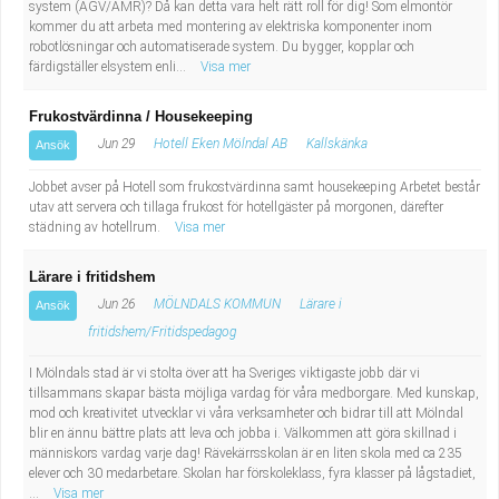
system (AGV/AMR)? Då kan detta vara helt rätt roll för dig! Som elmontör
kommer du att arbeta med montering av elektriska komponenter inom
robotlösningar och automatiserade system. Du bygger, kopplar och
färdigställer elsystem enli...
Visa mer
Frukostvärdinna / Housekeeping
Jun 29
Hotell Eken Mölndal AB
Kallskänka
Ansök
Jobbet avser på Hotell som frukostvärdinna samt housekeeping Arbetet består
utav att servera och tillaga frukost för hotellgäster på morgonen, därefter
städning av hotellrum.
Visa mer
Lärare i fritidshem
Jun 26
MÖLNDALS KOMMUN
Lärare i
Ansök
fritidshem/Fritidspedagog
I Mölndals stad är vi stolta över att ha Sveriges viktigaste jobb där vi
tillsammans skapar bästa möjliga vardag för våra medborgare. Med kunskap,
mod och kreativitet utvecklar vi våra verksamheter och bidrar till att Mölndal
blir en ännu bättre plats att leva och jobba i. Välkommen att göra skillnad i
människors vardag varje dag! Rävekärrsskolan är en liten skola med ca 235
elever och 30 medarbetare. Skolan har förskoleklass, fyra klasser på lågstadiet,
...
Visa mer