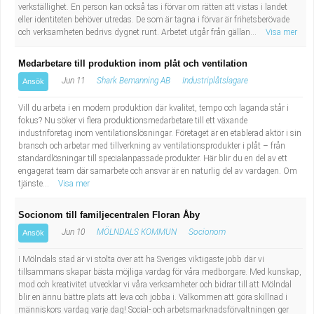
verkställighet. En person kan också tas i förvar om rätten att vistas i landet
eller identiteten behöver utredas. De som är tagna i förvar är frihetsberövade
och verksamheten bedrivs dygnet runt. Arbetet utgår från gällan...
Visa mer
Medarbetare till produktion inom plåt och ventilation
Jun 11
Shark Bemanning AB
Industriplåtslagare
Ansök
Vill du arbeta i en modern produktion där kvalitet, tempo och laganda står i
fokus? Nu söker vi flera produktionsmedarbetare till ett växande
industriföretag inom ventilationslösningar. Företaget är en etablerad aktör i sin
bransch och arbetar med tillverkning av ventilationsprodukter i plåt – från
standardlösningar till specialanpassade produkter. Här blir du en del av ett
engagerat team där samarbete och ansvar är en naturlig del av vardagen. Om
tjänste...
Visa mer
Socionom till familjecentralen Floran Åby
Jun 10
MÖLNDALS KOMMUN
Socionom
Ansök
I Mölndals stad är vi stolta över att ha Sveriges viktigaste jobb där vi
tillsammans skapar bästa möjliga vardag för våra medborgare. Med kunskap,
mod och kreativitet utvecklar vi våra verksamheter och bidrar till att Mölndal
blir en ännu bättre plats att leva och jobba i. Välkommen att göra skillnad i
människors vardag varje dag! Social- och arbetsmarknadsförvaltningen ger