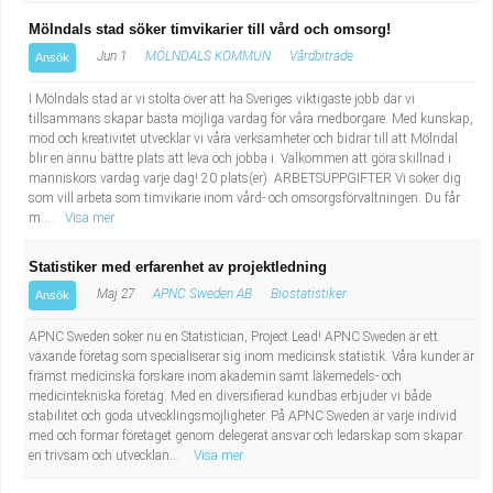
Mölndals stad söker timvikarier till vård och omsorg!
Jun 1
MÖLNDALS KOMMUN
Vårdbiträde
Ansök
I Mölndals stad är vi stolta över att ha Sveriges viktigaste jobb där vi
tillsammans skapar bästa möjliga vardag för våra medborgare. Med kunskap,
mod och kreativitet utvecklar vi våra verksamheter och bidrar till att Mölndal
blir en ännu bättre plats att leva och jobba i. Välkommen att göra skillnad i
människors vardag varje dag! 20 plats(er). ARBETSUPPGIFTER Vi söker dig
som vill arbeta som timvikarie inom vård- och omsorgsförvaltningen. Du får
m...
Visa mer
Statistiker med erfarenhet av projektledning
Maj 27
APNC Sweden AB
Biostatistiker
Ansök
APNC Sweden söker nu en Statistician, Project Lead! APNC Sweden är ett
växande företag som specialiserar sig inom medicinsk statistik. Våra kunder är
främst medicinska forskare inom akademin samt läkemedels- och
medicintekniska företag. Med en diversifierad kundbas erbjuder vi både
stabilitet och goda utvecklingsmöjligheter. På APNC Sweden är varje individ
med och formar företaget genom delegerat ansvar och ledarskap som skapar
en trivsam och utvecklan...
Visa mer