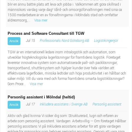
blir en ännu bättre plats att leva och jobba i. Välkommen att göra skillnad i
människors vardag varje dag! Vård- och omsorgsförvaltningen med sina ca
1500 medarbetare är en av förvaltningarna i Mölndals stad och omfattar
äldreomsorg,...
Visa mer
Process and Software Consultant till TGW
Jul 15
Professionals Nord Göteborg AB
Logistikingenjör
Ansök
TGW är en internationell ledare inom intralogistik och automation, som
utvecklar högteknologiska lagerlösningar för framtidens logistik. Företaget
levererar innovativa system som automatiserade pall- och packlösningar,
transportband, shuttle-system och hjälper kunder över hela världen att
effektivisera lagerflöden, minska ledtider och höja produktivitet i en hållbar och
säker miljö. Vill du vara med och forma framtidens smarta logistiklösningar?
Som Proce...
Visa mer
Personlig assistent i Mölndal (heltid)
Jul 17
Inkludera assistans i Sverige AB
Personlig assistent
Ansök
Aktiv och glad kvinna Vi söker dig som: Strukturerad, lugn och erfaren av
arbete som personlig assistent. Vardagen: Arbetsvillig --- Om företaget Hållbar
personlig assistans Vi på Inkludera assistans arbetar för att göra vardagen
enklare för människor som behöver personlig assistans. Genom att vara nära,