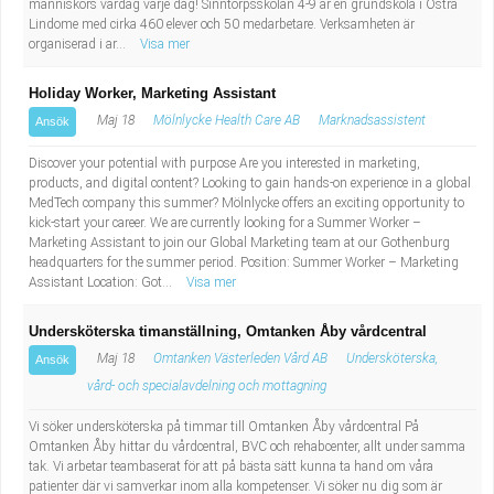
människors vardag varje dag! Sinntorpsskolan 4-9 är en grundskola i Östra
Lindome med cirka 460 elever och 50 medarbetare. Verksamheten är
organiserad i ar...
Visa mer
Holiday Worker, Marketing Assistant
Maj 18
Mölnlycke Health Care AB
Marknadsassistent
Ansök
Discover your potential with purpose Are you interested in marketing,
products, and digital content? Looking to gain hands-on experience in a global
MedTech company this summer? Mölnlycke offers an exciting opportunity to
kick-start your career. We are currently looking for a Summer Worker –
Marketing Assistant to join our Global Marketing team at our Gothenburg
headquarters for the summer period. Position: Summer Worker – Marketing
Assistant Location: Got...
Visa mer
Undersköterska timanställning, Omtanken Åby vårdcentral
Maj 18
Omtanken Västerleden Vård AB
Undersköterska,
Ansök
vård- och specialavdelning och mottagning
Vi söker undersköterska på timmar till Omtanken Åby vårdcentral På
Omtanken Åby hittar du vårdcentral, BVC och rehabcenter, allt under samma
tak. Vi arbetar teambaserat för att på bästa sätt kunna ta hand om våra
patienter där vi samverkar inom alla kompetenser. Vi söker nu dig som är