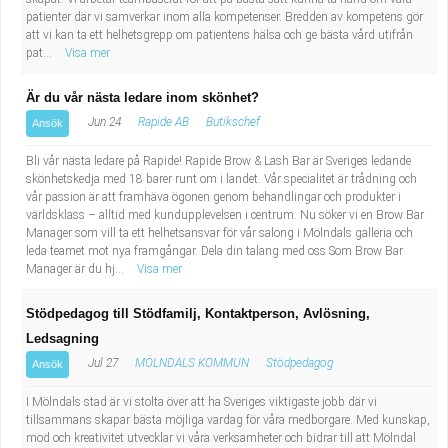
Fastighetsskötare
Socialt arbete
patienter där vi samverkar inom alla kompetenser. Bredden av kompetens gör
att vi kan ta ett helhetsgrepp om patientens hälsa och ge bästa vård utifrån
pat...
Visa mer
Informatör/Kommunikatör
Säkerhetsarbete
Är du vår nästa ledare inom skönhet?
Brevbärare
Tekniskt arbete
Jun 24
Rapide AB
Butikschef
Ansök
Sjuksköterska, grundutbildad
Transport
Bli vår nästa ledare på Rapide! Rapide Brow & Lash Bar är Sveriges ledande
skönhetskedja med 18 barer runt om i landet. Vår specialitet är trådning och
vår passion är att framhäva ögonen genom behandlingar och produkter i
Kock, storhushåll
världsklass – alltid med kundupplevelsen i centrum. Nu söker vi en Brow Bar
Manager som vill ta ett helhetsansvar för vår salong i Mölndals galleria och
leda teamet mot nya framgångar. Dela din talang med oss Som Brow Bar
Undersköterska, vård- o specialavd. o mottagning
Manager är du hj...
Visa mer
Bibliotekarie
Stödpedagog till Stödfamilj, Kontaktperson, Avlösning,
Ledsagning
Administrativ assistent
Jul 27
MÖLNDALS KOMMUN
Stödpedagog
Ansök
Lärare i gymnasiet
I Mölndals stad är vi stolta över att ha Sveriges viktigaste jobb där vi
tillsammans skapar bästa möjliga vardag för våra medborgare. Med kunskap,
mod och kreativitet utvecklar vi våra verksamheter och bidrar till att Mölndal