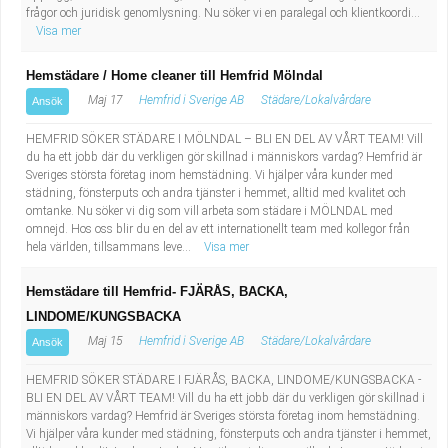
frågor och juridisk genomlysning. Nu söker vi en paralegal och klientkoordi...
Visa mer
Hemstädare / Home cleaner till Hemfrid Mölndal
Maj 17
Hemfrid i Sverige AB
Städare/Lokalvårdare
Ansök
HEMFRID SÖKER STÄDARE I MÖLNDAL – BLI EN DEL AV VÅRT TEAM! Vill
du ha ett jobb där du verkligen gör skillnad i människors vardag? Hemfrid är
Sveriges största företag inom hemstädning. Vi hjälper våra kunder med
städning, fönsterputs och andra tjänster i hemmet, alltid med kvalitet och
omtanke. Nu söker vi dig som vill arbeta som städare i MÖLNDAL med
omnejd. Hos oss blir du en del av ett internationellt team med kollegor från
hela världen, tillsammans leve...
Visa mer
Hemstädare till Hemfrid- FJÄRÅS, BACKA,
LINDOME/KUNGSBACKA
Maj 15
Hemfrid i Sverige AB
Städare/Lokalvårdare
Ansök
HEMFRID SÖKER STÄDARE I FJÄRÅS, BACKA, LINDOME/KUNGSBACKA -
BLI EN DEL AV VÅRT TEAM! Vill du ha ett jobb där du verkligen gör skillnad i
människors vardag? Hemfrid är Sveriges största företag inom hemstädning.
Vi hjälper våra kunder med städning, fönsterputs och andra tjänster i hemmet,