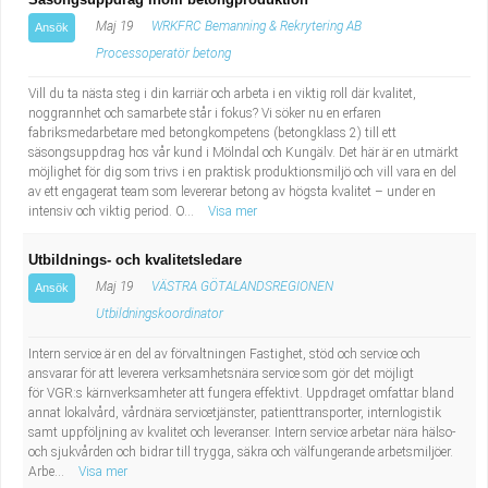
Maj 19
WRKFRC Bemanning & Rekrytering AB
Ansök
Processoperatör betong
Vill du ta nästa steg i din karriär och arbeta i en viktig roll där kvalitet,
noggrannhet och samarbete står i fokus? Vi söker nu en erfaren
fabriksmedarbetare med betongkompetens (betongklass 2) till ett
säsongsuppdrag hos vår kund i Mölndal och Kungälv. Det här är en utmärkt
möjlighet för dig som trivs i en praktisk produktionsmiljö och vill vara en del
av ett engagerat team som levererar betong av högsta kvalitet – under en
intensiv och viktig period. O...
Visa mer
Utbildnings- och kvalitetsledare
Maj 19
VÄSTRA GÖTALANDSREGIONEN
Ansök
Utbildningskoordinator
Intern service är en del av förvaltningen Fastighet, stöd och service och
ansvarar för att leverera verksamhetsnära service som gör det möjligt
för VGR:s kärnverksamheter att fungera effektivt. Uppdraget omfattar bland
annat lokalvård, vårdnära servicetjänster, patienttransporter, internlogistik
samt uppföljning av kvalitet och leveranser. Intern service arbetar nära hälso-
och sjukvården och bidrar till trygga, säkra och välfungerande arbetsmiljöer.
Arbe...
Visa mer