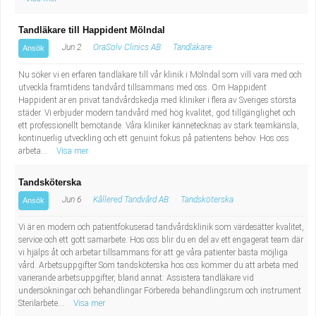
Tandläkare till Happident Mölndal
Jun 2
OraSolv Clinics AB
Tandläkare
Ansök
Nu söker vi en erfaren tandläkare till vår klinik i Mölndal som vill vara med och
utveckla framtidens tandvård tillsammans med oss. Om Happident
Happident är en privat tandvårdskedja med kliniker i flera av Sveriges största
städer. Vi erbjuder modern tandvård med hög kvalitet, god tillgänglighet och
ett professionellt bemötande. Våra kliniker kännetecknas av stark teamkänsla,
kontinuerlig utveckling och ett genuint fokus på patientens behov. Hos oss
arbeta...
Visa mer
Tandsköterska
Jun 6
Kållered Tandvård AB
Tandsköterska
Ansök
Vi är en modern och patientfokuserad tandvårdsklinik som värdesätter kvalitet,
service och ett gott samarbete. Hos oss blir du en del av ett engagerat team där
vi hjälps åt och arbetar tillsammans för att ge våra patienter bästa möjliga
vård. Arbetsuppgifter Som tandsköterska hos oss kommer du att arbeta med
varierande arbetsuppgifter, bland annat: Assistera tandläkare vid
undersökningar och behandlingar Förbereda behandlingsrum och instrument
Sterilarbete...
Visa mer