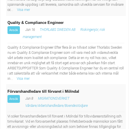
spännande uppdrag i att leverera, samordna och utveckla servicen för invånare
oc...
Visa mer
Quality & Compliance Engineer
Jun 16
THORLABS SWEDEN AB
Riskingenjör, risk
Ansök
management
Quality & Compliance Engineer Efter flera år av tillväxt söker Thorlabs Sweden
nu en Quality & Compliance Engineer som vill vara med och vidareutveckla
vårt arbete inom kvalitet och compliance. Detta är en ny roll hos oss, vilket
innebär en unik möjlighet att få stort eget ansvar och påverkan från start.
ARBETSUPPGIFTER Som Quality & Compliance Engineer har du en central roll
i att säkerställa att vår verksamhet möter både externa krav och interna mål
in...
Visa mer
Förvarshandledare till förvaret i Mölndal
Jun 8
MIGRATIONSVERKET
Ansök
Vårdare/Arbetshandledare/Boendestödjare
Vi söker förvarshandledare till förvaret i Mölndal för tillsvidareanställning och
timvikariat. Vid en försvarsenhet placeras frihetsberövade människor som fått
ett avvisnings- eller utvisningsbeslut och som behöver finnas tillgängliga för