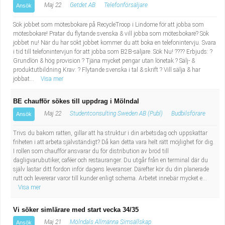
Maj 22
Getdet AB
Telefonförsäljare
Ansök
Sök jobbet som mötesbokare på RecycleTroop i Lindome för att jobba som
mötesbokare! Pratar du flytande svenska & vill jobba som mötesbokare? Sök
jobbet nu! När du har sökt jobbet kommer du att boka en telefonintervju. Svara
i tid till telefonintervjun för att jobba som B2B-säljare. Sök Nu! ???? Erbjuds: ?
Grundlön & hög provision ? Tjäna mycket pengar utan lönetak ? Sälj- &
produktutbildning Krav: ? Flytande svenska i tal & skrift ? Vill sälja & har
jobbat...
Visa mer
BE chaufför sökes till uppdrag i Mölndal
Maj 22
Studentconsulting Sweden AB (Publ)
Budbilsförare
Ansök
Trivs du bakom ratten, gillar att ha struktur i din arbetsdag och uppskattar
friheten i att arbeta självständigt? Då kan detta vara helt rätt möjlighet för dig.
I rollen som chaufför ansvarar du för distribution av bröd till
dagligvarubutiker, caféer och restauranger. Du utgår från en terminal där du
själv lastar ditt fordon inför dagens leveranser. Därefter kör du din planerade
rutt och levererar varor till kunder enligt schema. Arbetet innebär mycket e...
Visa mer
Vi söker simlärare med start vecka 34/35
Maj 21
Mölndals Allmänna Simsällskap
Ansök