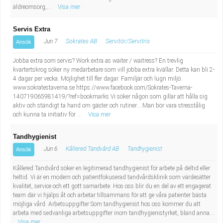
äldreomsorg,...
Visa mer
Servis Extra
Jun 7
Sokrates AB
Servitör/Servitris
Ansök
Jobba extra som servis? Work extra as waiter / waitress? En trevlig
kvartertskrog söker ny medarbetare som vill jobba extra kvällar. Detta kan bli 2-
4 dagar per vecka. Möjlighet till fler dagar. Familjär och lugn miljö.
www.sokratestaverna.se https://www.facebook.com/Sokrates-Taverna-
140719065981419/?ref=bookmarks Vi söker någon som gillar att hålla sig
aktiv och ständigt ta hand om gäster och rutiner... Man bör vara stresstålig
och kunna ta initiativ för ...
Visa mer
Tandhygienist
Jun 6
Kållered Tandvård AB
Tandhygienist
Ansök
Kållered Tandvård söker en legitimerad tandhygienist för arbete på deltid eller
heltid. Vi är en modern och patientfokuserad tandvårdsklinik som värdesätter
kvalitet, service och ett gott samarbete. Hos oss blir du en del av ett engagerat
team där vi hjälps åt och arbetar tillsammans för att ge våra patienter bästa
möjliga vård. Arbetsuppgifter Som tandhygienist hos oss kommer du att
arbeta med sedvanliga arbetsuppgifter inom tandhygienistyrket, bland anna...
Visa mer