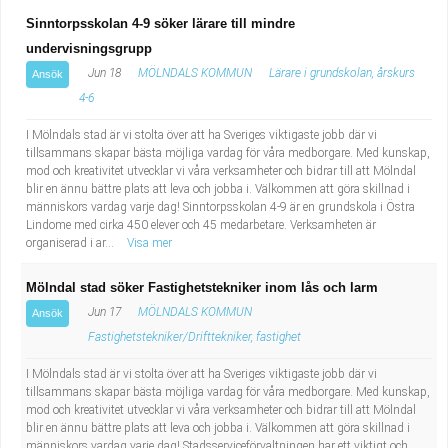
Sinntorpsskolan 4-9 söker lärare till mindre
undervisningsgrupp
Jun 18
MÖLNDALS KOMMUN
Lärare i grundskolan, årskurs
Ansök
4-6
I Mölndals stad är vi stolta över att ha Sveriges viktigaste jobb där vi
tillsammans skapar bästa möjliga vardag för våra medborgare. Med kunskap,
mod och kreativitet utvecklar vi våra verksamheter och bidrar till att Mölndal
blir en ännu bättre plats att leva och jobba i. Välkommen att göra skillnad i
människors vardag varje dag! Sinntorpsskolan 4-9 är en grundskola i Östra
Lindome med cirka 450 elever och 45 medarbetare. Verksamheten är
organiserad i ar...
Visa mer
Mölndal stad söker Fastighetstekniker inom lås och larm
Jun 17
MÖLNDALS KOMMUN
Ansök
Fastighetstekniker/Drifttekniker, fastighet
I Mölndals stad är vi stolta över att ha Sveriges viktigaste jobb där vi
tillsammans skapar bästa möjliga vardag för våra medborgare. Med kunskap,
mod och kreativitet utvecklar vi våra verksamheter och bidrar till att Mölndal
blir en ännu bättre plats att leva och jobba i. Välkommen att göra skillnad i
människors vardag varje dag! Stadsserviceförvaltningen har ett viktigt och