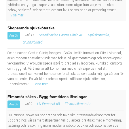
lyhörda och tydliga skapar vi assistans som utgår från varje människas
behov, önskemål och sätt att leva sitt liv. För oss handlar personlig assist...
Visa mer
Skoperande sjuksköterska
Jul 11
Scandinavian Gastro Clinic AB
Sjuksköterska,
Ansök
grundutbildad
Scandinavian Gastro Clinic, belägen i GoCo Health Innovation City i Mölndal,
är en modern specialistklinik med fokus på gastroenterologi och endoskopisk
verksamhet. Vi erbjuder specialistvård präglad av ledorden, kunskap, omsorg
och trygghet. Vårt mål är att kombinera medicinsk expertis med ett
professionellt och varmt bemötande för att skapa den bästa möjliga vården för
våra patienter. På vår klinik arbetar specialistläkare, sjuksköterskor,
underskötersk...
Visa mer
Elmontör sökes - Bygg framtidens lösningar
Jul 9
LN Personal AB
Elektronikmontör
Ansök
LN Personal söker nu noggranna och tekniskt intresserade elmontörer för
uppdrag hos vår samarbetspartner. Vill du arbeta praktiskt med elmontering,
testning och felsökning inom moderna robotprodukter och automatiserade