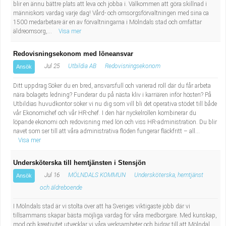
blir en ännu bättre plats att leva och jobba i. Välkommen att göra skillnad i
människors vardag varje dag! Vård- och omsorgsförvaltningen med sina ca
1500 medarbetare är en av förvaltningarna i Mölndals stad och omfattar
äldreomsorg,...
Visa mer
Redovisningsekonom med löneansvar
Jul 25
Utbildia AB
Redovisningsekonom
Ansök
Ditt uppdrag Söker du en bred, ansvarsfull och varierad roll där du får arbeta
nära bolagets ledning? Funderar du på nästa kliv i karriären inför hösten? På
Utbildias huvudkontor söker vi nu dig som vill bli det operativa stödet till både
vår Ekonomichef och vår HR-chef. I den här nyckelrollen kombinerar du
löpande ekonomi och redovisning med lön och viss HR-administration. Du blir
navet som ser till att våra administrativa flöden fungerar fläckfritt – all...
Visa mer
Undersköterska till hemtjänsten i Stensjön
Jul 16
MÖLNDALS KOMMUN
Undersköterska, hemtjänst
Ansök
och äldreboende
I Mölndals stad är vi stolta över att ha Sveriges viktigaste jobb där vi
tillsammans skapar bästa möjliga vardag för våra medborgare. Med kunskap,
mod och kreativitet utvecklar vi våra verksamheter och bidrar till att Mölndal