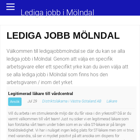
Yrkesområden
Populära jobb
Lediga jobb i Mölndal
Administration, ekonomi, juridik
Undersköterska, hemtjänst och äldreboende
LEDIGA JOBB MÖLNDAL
Bygg och anläggning
Städare/Lokalvårdare
Välkommen till ledigajobbmolndal.se där du kan se alla
Chefer och verksamhetsledare
Barnskötare
lediga jobb i Mölndal. Genom att välja en specifik
arbetsgivare eller ett specifikt yrke kan du även välja att
Data/IT
Lärare i förskola/Förskollärare
se alla lediga jobb i Mölndal som finns hos den
arbetsgivaren / inom det yrket.
Försäljning, inköp, marknadsföring
Lagerarbetare
Legitimerad läkare till vårdcentral
Hantverksyrken
Bussförare/Busschaufför
Jul 29
Distriktsläkarna i Västra Götaland AB
Läkare
Ansök
Vill du arbeta i en stimulerande miljö där du får växa i din yrkesroll? Då är du
Hotell, restaurang, storhushåll
Elevassistent
varmt välkommen till vårt team! Just nu söker vi en legitimerad läkare som
kan förstärka vårt team under tiden som en av våra ST-läkare är på längre
Hälso- och sjukvård
Personlig assistent
föräldraledighet. Vi har i nuläget ingen ledig plats för ST-läkare men om vi trivs
med varandra, så ser vi mycket positivt på att ansöka om dispens för