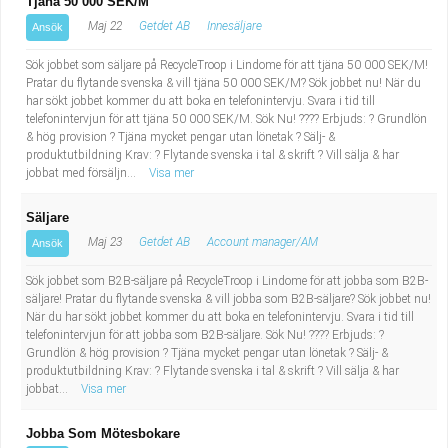
Tjäna 50 000 SEK/M
Maj 22
Getdet AB
Innesäljare
Ansök
Sök jobbet som säljare på RecycleTroop i Lindome för att tjäna 50 000 SEK/M!
Pratar du flytande svenska & vill tjäna 50 000 SEK/M? Sök jobbet nu! När du
har sökt jobbet kommer du att boka en telefonintervju. Svara i tid till
telefonintervjun för att tjäna 50 000 SEK/M. Sök Nu! ???? Erbjuds: ? Grundlön
& hög provision ? Tjäna mycket pengar utan lönetak ? Sälj- &
produktutbildning Krav: ? Flytande svenska i tal & skrift ? Vill sälja & har
jobbat med försäljn...
Visa mer
Säljare
Maj 23
Getdet AB
Account manager/AM
Ansök
Sök jobbet som B2B-säljare på RecycleTroop i Lindome för att jobba som B2B-
säljare! Pratar du flytande svenska & vill jobba som B2B-säljare? Sök jobbet nu!
När du har sökt jobbet kommer du att boka en telefonintervju. Svara i tid till
telefonintervjun för att jobba som B2B-säljare. Sök Nu! ???? Erbjuds: ?
Grundlön & hög provision ? Tjäna mycket pengar utan lönetak ? Sälj- &
produktutbildning Krav: ? Flytande svenska i tal & skrift ? Vill sälja & har
jobbat...
Visa mer
Jobba Som Mötesbokare