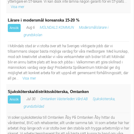
ytterligare en ST-läkare. Vi kan dock inte lämna någon garanti för en ST-plats...
Industriell tillverkning
Behandlingsassistent/Socialpedagog
Visa mer
Installation, drift, underhåll
Tandsköterska
Lärare i modersmål koreanska 15-20 %
Aug 6
MÖLNDALS KOMMUN
Modersmålslärare i
Ansök
Kropps- och skönhetsvård
Budbilsförare
grundskolan
I Mölndals stad är vi stolta över att ha Sveriges viktigaste jobb där vi
Kultur, media, design
Tidningsbud/Tidningsdistributör
tillsammans skapar bästa möjliga vardag för våra medborgare. Med kunskap,
mod och kreativitet utvecklar vi våra verksamheter och bidrar till att Mölndal
blir en ännu bättre plats att leva och jobba i. Välkommen att göra skillnad i
Militärt arbete
Lärare i fritidshem/Fritidspedagog
människors vardag varje dag! Prisbelönta Språkcentrum Mölndal ger dig
möjlighet att konkret arbeta för att uppnå ett gemensamt förhållningssätt, där
Naturbruk
Taxiförare/Taxichaufför
all pe...
Visa mer
Sjuksköterska/distriktssköterska, Omtanken
Naturvetenskapligt arbete
Läkarsekreterare/Vårdadmin/Medicinsk
Jul 30
Omtanken Västerleden Vård AB
Sjuksköterska,
Ansök
grundutbildad
sekreterare
Pedagogiskt arbete
Vi söker sjuksköterska till Omtanken Åby På Omtanken Åby hittar du
Lastbilsförare m.fl.
Sanering och renhållning
vårdcentral, BVC och rehabcenter, allt under samma tak. Vi som arbetar här har
arbetat ihop länge och vi är stolta över den stabila och trygga arbetsmiljö vi har
skapat. Vi arbetar teambaserat för att på bästa sätt kunna ta hand om våra