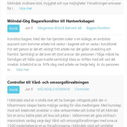
Mölndals invånare stöd, trygghet och nya möjligheter. Förvaltningen ansvarar
för i...
Visa mer
Mölndal-Gbg Bagare/konditor till Hantverksbageri
Jun 9
Margaretas Bröd & Bakverk AB
Bagare/Konditor
Ansök
Konditor/bagare, Med den här tjänsten söker vi en kollega, en ambitiös
aspirant som kommer arbeta två veckor i bageriet och en vecka i konditoriet.
För rätt person är det ett väldigt fritt arbete när det gäller utveckling och
framtid. Samtidigt är det även ett stort ansvar där personen i fråga måste ha
förmågan att hålla uppe kvalité samtidigt klara av driften med allt vad det
innebär. Arbetstid är ca. 90% idag med arbete var tredje helg. Är du personen
vi...
Visa mer
Controller till Vård- och omsorgsförvaltningen
Jun 9
MÖLNDALS KOMMUN
Controller
Ansök
I Mölndals stad är vi stolta över att ha Sveriges viktigaste jobb där vi
tillsammans skapar bästa möjliga vardag för våra medborgare. Med kunskap,
mod och kreativitet utvecklar vi våra verksamheter och bidrar till att Mölndal
blir en ännu bättre plats att leva och jobba i. Välkommen att göra skillnad i
människors vardag varje dag! Vård- och omsorgsförvaltningen med sina ca
1500 medarbetare är en av förvaltningarna i Mölndals stad och omfattar