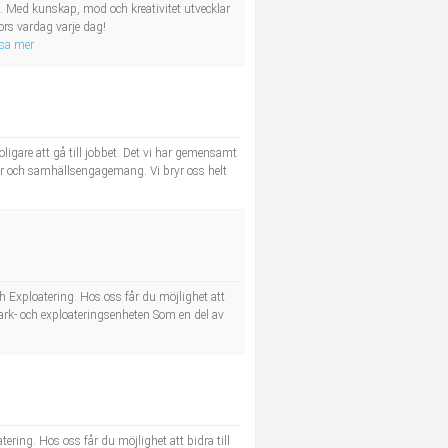
e. Med kunskap, mod och kreativitet utvecklar
ors vardag varje dag!
isa mer
oligare att gå till jobbet. Det vi har gemensamt
svar och samhällsengagemang. Vi bryr oss helt
h Exploatering. Hos oss får du möjlighet att
rk- och exploateringsenheten Som en del av
ring. Hos oss får du möjlighet att bidra till