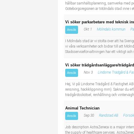
hållbar samhällsplanering, samverka med p
Göteborgsregionen är Mölndals stad inne i et
Vi söker parkarbetare med teknisk in
Okt 1
Mölndals kommun
Pa
Ansök
I Mölndals stad är vi stolta över att ha Sve
vi våra verksamheter och bidrar till att Möln
Stadsserviceförvaltningen har ett viktigt och
Vi söker trädgårdsanläggare/trädgår
Nov 3
Lindome Trädgård & Fas
Ansök
Hej, Vi på Lindome Trädgård & Fastighet AB 
rensning, häckklippning mm). Saknar du erfare
trädgårdsskötsel, renhållning och vinterväg
Animal Technician
Sep 30
Randstad AB
Försök
Ansök
Job description AstraZeneca is a major inte
the supply of healthcare services. AstraZene