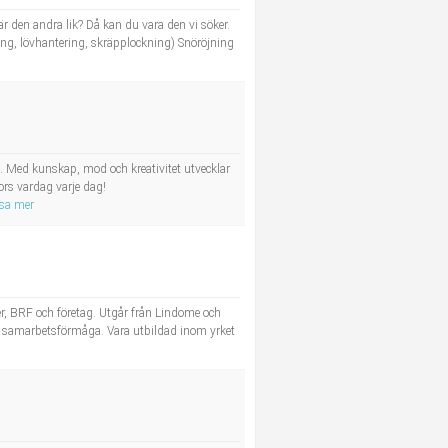
r den andra lik? Då kan du vara den vi söker.
ng, lövhantering, skräpplockning) Snöröjning
e. Med kunskap, mod och kreativitet utvecklar
ors vardag varje dag!
isa mer
er, BRF och företag. Utgår från Lindome och
god samarbetsförmåga. Vara utbildad inom yrket