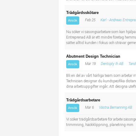
Trädgårdsskötare
Feb 25
Karl - Andreas Entrepr
Ansök
Nu söker vi säsongsarbetare som kan hjälpa t
Entreprenad AB är ett mindre företag hemmah
sätter alltid kunden i fokus och strävar gem
Abutment Design Technician
Mar 19
Dentsply Ih AB
Tand
Ansök
Bli en del av vårt härliga team som arbetar
Technician designar du kundspecifika distan
dina arbetsuppgifter ingår; Att designa utefte
Trädgårdsarbetare
Mar 6
Västra Bemanning AB
Ansök
Vi söker trädgårdsarbetare för arbete säson
trimmning, häckklippning, planetring mm