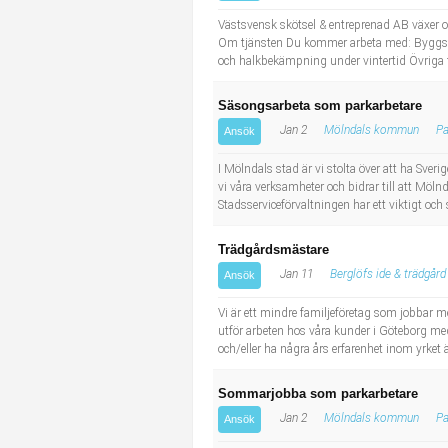
Industriell tillverkning
Behandlingsassistent/Socialpedagog
Västsvensk skötsel & entreprenad AB växer oc
Om tjänsten Du kommer arbeta med: Byggstäd
och halkbekämpning under vintertid Övriga f
Installation, drift, underhåll
Tandsköterska
Säsongsarbeta som parkarbetare
Kropps- och skönhetsvård
Budbilsförare
Jan 2
Mölndals kommun
Pa
Ansök
Kultur, media, design
Tidningsbud/Tidningsdistributör
I Mölndals stad är vi stolta över att ha Sve
vi våra verksamheter och bidrar till att Möln
Stadsserviceförvaltningen har ett viktigt och
Militärt arbete
Lärare i fritidshem/Fritidspedagog
Trädgårdsmästare
Naturbruk
Taxiförare/Taxichaufför
Jan 11
Berglöfs ide & trädgård
Ansök
Naturvetenskapligt arbete
Läkarsekreterare/Vårdadmin/Medicinsk sekreterare
Vi är ett mindre familjeföretag som jobbar m
utför arbeten hos våra kunder i Göteborg med
och/eller ha några års erfarenhet inom yrket ä
Pedagogiskt arbete
Lastbilsförare m.fl.
Sommarjobba som parkarbetare
Sanering och renhållning
Fastighetsskötare
Jan 2
Mölndals kommun
Pa
Ansök