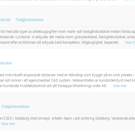
enad AB
Trädgårdsarbetare
ill med alla typer av arbetsuppgifter inom mark- och trädgårdsskötsel mellan första apr
örande i Lindome. Vi erbjuder det mesta inom grönyteskötsel, fastighetsskötsel, anlägg
ensamt efter ambitionen att erbjuda bred kompetens, tillgänglighet, kapacitet...
Visa m
tekniker
 med individuellt anpassade distanser med en teknologi som bygger på en unik process
ser och kronor i ett egenutvecklat CAD system. Verksamheten är kundorderstyrd med krav
r kundorder Kvalitetskontroll och att frisläppa tillverknings order Att...
Visa mer
Trädgårdsarbetare
gen 2025 i Göteborg med omnejd. Arbete i team i och omkring Göreborg. Varierande arbe
Visa mer