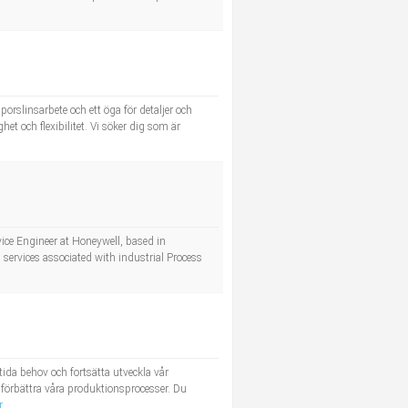
orslinsarbete och ett öga för detaljer och
t och flexibilitet. Vi söker dig som är
ice Engineer at Honeywell, based in
 services associated with industrial Process
da behov och fortsätta utveckla vår
h förbättra våra produktionsprocesser. Du
r