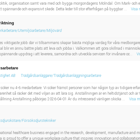
olitik, organisation samt vara med och bygga morgondagens Mölndal. Om Mark- och e
t spännande och expansivt skede. Detta leder till stor efterfrågan på byggbar ...
Visa 
riktning
rkarbetare/Utemiljöarbetare/Miljövärd
riges viktigaste jobb där vi tillsammans skapar bästa möjliga vardag för våra medborgar
dal blir en ännu bättre plats att leva och jobba i. Välkommen att göra skillnad i människ
 spännande uppdrag i att leverera, samordna och utveckla servicen för invånare oc...
V
dsarbetare
tighet AB
Trädgårdsanläggare/Trädgårdsanläggningsarbetare
söker nu 4-6 medarbetare. Vi söker främst personer som har någon typ av tidigare erfar
nhet så räcker det med viljan av att lära sig. Anställningen är en heltidstjänst och är t
hållning Anställning påbörjas 2026-04-01 Är du intresserad vänligen skicka ...
Visa m
sdjurskötare/Försöksdjurstekniker
rnational healthcare business engaged in the research, development, manufacture and m
ca is proud to offer a unique workplace culture that inspires innovation and collaborati