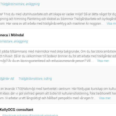
Trädgårdsmästare, anläggning
 Trivs du med utomhusarbete och att skapa en vacker miljö? Då är detta något för dig! 
ippning och trimning Plantering och skötsel av blommor Trädgårdsarbete och kyrkogå
g som: Har vana av att arbeta med trädgårdsverktyg och maskiner Är noggran...
Visa m
neca i Mölndal
smästare, anläggning
vill jobba tillsammans med människor med olika bakgrunder, Om du har stora ambitioner,
och tillväxt. Då är du välkommen till Sodexo! Brinner du för att arbeta med trädgårdar o
k miljö? Är du en lösningsorienterad och entusiasmerande person? Vill ...
Visa mer
dgårdar AB
Trädgårdsmästare, odling
r en levande 1700-talsmiljö med hantverket i centrum. Här fördjupas kunskap om kultu
ell klass där vi gör skillnad genom att bidra till kulturarvsforskning, föra traditionellt h
m. Vi arbetar ur ett långsiktigt och hållbart perspektiv med vår egen tr...
Visa mer
 KellyOCG consultant