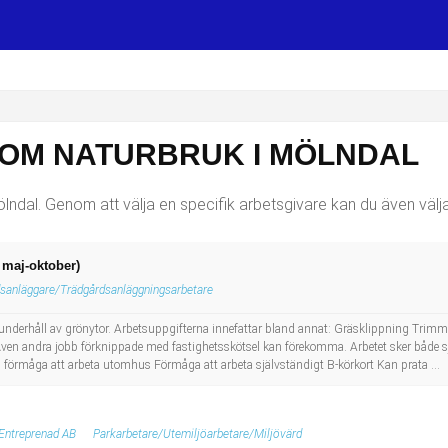
SOM NATURBRUK I MÖLNDAL
lndal. Genom att välja en specifik arbetsgivare kan du även välja
 maj-oktober)
sanläggare/Trädgårdsanläggningsarbetare
h underhåll av grönytor. Arbetsuppgifterna innefattar bland annat: Gräsklippning Tr
en andra jobb förknippade med fastighetsskötsel kan förekomma. Arbetet sker både sjä
h förmåga att arbeta utomhus Förmåga att arbeta självständigt B-körkort Kan prata ...
Entreprenad AB
Parkarbetare/Utemiljöarbetare/Miljövärd