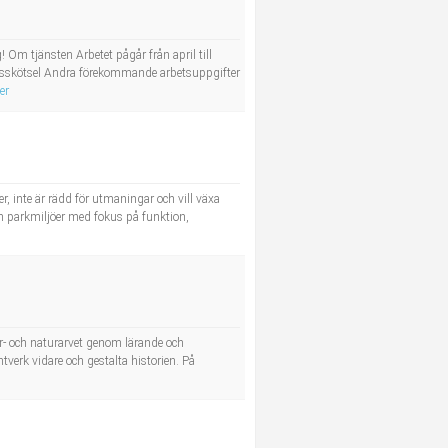
Om tjänsten Arbetet pågår från april till
rdsskötsel Andra förekommande arbetsuppgifter
er
 inte är rädd för utmaningar och vill växa
ch parkmiljöer med fokus på funktion,
r- och naturarvet genom lärande och
antverk vidare och gestalta historien. På