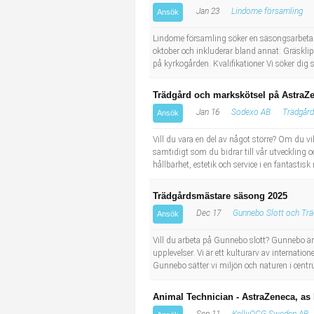
Jan 23
Lindome församling
Ansök
Lindome församling söker en säsongsarbetare!
oktober och inkluderar bland annat: Gräskl
på kyrkogården. Kvalifikationer Vi söker di
Trädgård och markskötsel på AstraZe
Jan 16
Sodexo AB
Trädgård
Ansök
Vill du vara en del av något större? Om du 
samtidigt som du bidrar till vår utveckling 
hållbarhet, estetik och service i en fantastis
Trädgårdsmästare säsong 2025
Dec 17
Gunnebo Slott och Trä
Ansök
Vill du arbeta på Gunnebo slott? Gunnebo ä
upplevelser. Vi är ett kulturarv av internation
Gunnebo sätter vi miljön och naturen i centru
Animal Technician - AstraZeneca, as