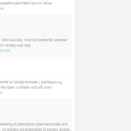
xploateringsenheten Som en del av
mer
e. Med kunskap, mod och kreativitet utvecklar
ors vardag varje dag!
isa mer
enhet av trädgårdsarbete ( gräsklippning,
illsvidare, vi arbetar med allt inom
er
arketing of prescription pharmaceuticals and
on. Co-workers are empowered to express diverse