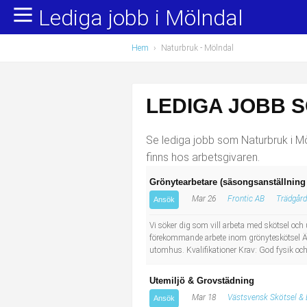
Lediga jobb i Mölndal
Yrkesområden
Populära jobb
Hem
›
Naturbruk
- Mölndal
Administration, ekonomi, juridik
Undersköterska, hemtjänst och äldreboende
Bygg och anläggning
Städare/Lokalvårdare
LEDIGA JOBB 
Chefer och verksamhetsledare
Barnskötare
Se lediga jobb som Naturbruk i Mö
Data/IT
Lärare i förskola/Förskollärare
finns hos arbetsgivaren.
Grönytearbetare (säsongsanställning
Försäljning, inköp, marknadsföring
Lagerarbetare
Mar 26
Frontic AB
Trädgård
Ansök
Hantverksyrken
Bussförare/Busschaufför
Vi söker dig som vill arbeta med skötsel oc
förekommande arbete inom grönyteskötsel Äv
utomhus. Kvalifikationer Krav: God fysik oc
Hotell, restaurang, storhushåll
Elevassistent
Utemiljö & Grovstädning
Hälso- och sjukvård
Personlig assistent
Mar 18
Västsvensk Skötsel & 
Ansök