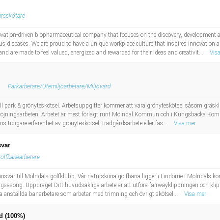
rsskötare
novation-driven biopharmaceutical company that focuses on the discovery, development a
us diseases. We are proud to have a unique workplace culture that inspires innovation a
nd are made to feel valued, energized and rewarded for their ideas and creativit...
Vis
Parkarbetare/Utemiljöarbetare/Miljövärd
ill park & grönyteskötsel. Arbetsuppgifter kommer att vara grönyteskötsel såsom gräskl
 röjningsarbeten. Arbetet är mest förlagt runt Mölndal Kommun och i Kungsbacka Komm
nns tidigare erfarenhet av grönyteskötsel, trädgårdsarbete eller fas...
Visa mer
svar
olfbanearbetare
ansvar till Mölndals golfklubb. Vår natursköna golfbana ligger i Lindome i Mölndals 
säsong. Uppdraget Ditt huvudsakliga arbete är att utföra fairwayklippningen och klippn
ra anställda banarbetare som arbetar med trimning och övrigt skötsel...
Visa mer
d (100%)