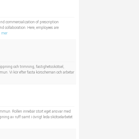
nd commercialization of prescription
nd collaboration. Here, employees are
a mer
ippning och trimning, fastighetsskötsel,
un. Vi kör efter fasta körscheman och arbetar
kommun. Rollen innebär stort eget ansvar med
ing av ruff samt i övrigt leda skötselarbetet