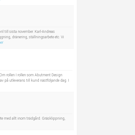
il till sista november. Karl-Andreas
ning, dränering, ställningsarbete etc. Vi
er
. Om rollen I rollen som Abutment Design
 på utleverans till kund nästföljande dag. I
te med allt inom trädgård. Gräsklippning,