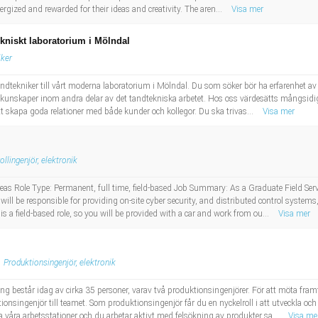
ergized and rewarded for their ideas and creativity. The aren...
Visa mer
ekniskt laboratorium i Mölndal
iker
ndtekniker till vårt moderna laboratorium i Mölndal. Du som söker bör ha erfarenhet av p
r kunskaper inom andra delar av det tandtekniska arbetet. Hos oss värdesätts mångsidighe
t skapa goda relationer med både kunder och kollegor. Du ska trivas...
Visa mer
ollingenjör, elektronik
as Role Type: Permanent, full time, field-based Job Summary: As a Graduate Field Serv
ll be responsible for providing on-site cyber security, and distributed control systems,
is a field-based role, so you will be provided with a car and work from ou...
Visa mer
Produktionsingenjör, elektronik
står idag av cirka 35 personer, varav två produktionsingenjörer. För att möta framti
ionsingenjör till teamet. Som produktionsingenjör får du en nyckelroll i att utveckla oc
a våra arbetsstationer och du arbetar aktivt med felsökning av produkter sa...
Visa me