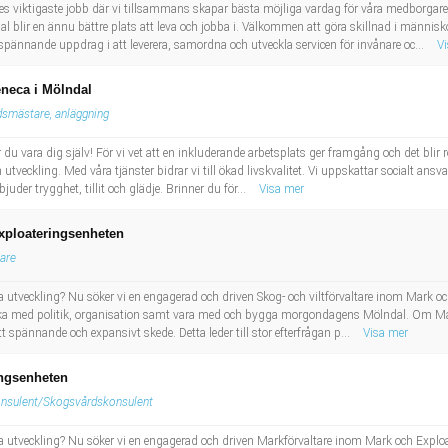
riges viktigaste jobb där vi tillsammans skapar bästa möjliga vardag för våra medborgar
dal blir en ännu bättre plats att leva och jobba i. Välkommen att göra skillnad i människ
 spännande uppdrag i att leverera, samordna och utveckla servicen för invånare oc...
V
neca i Mölndal
dsmästare, anläggning
du vara dig själv! För vi vet att en inkluderande arbetsplats ger framgång och det blir r
 utveckling. Med våra tjänster bidrar vi till ökad livskvalitet. Vi uppskattar socialt an
uder trygghet, tillit och glädje. Brinner du för...
Visa mer
exploateringsenheten
are
a utveckling? Nu söker vi en engagerad och driven Skog- och viltförvaltare inom Mark oc
erka med politik, organisation samt vara med och bygga morgondagens Mölndal. Om Ma
 spännande och expansivt skede. Detta leder till stor efterfrågan p...
Visa mer
ingsenheten
nsulent/Skogsvårdskonsulent
a utveckling? Nu söker vi en engagerad och driven Markförvaltare inom Mark och Exploate