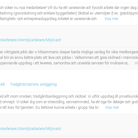
h söker nu nya medarbetare! Vill du ha ett varierande och fysiskt arbete där ingen dag ä
ning (grovstädning och enklare byggarbeten) Skötsel av utemiljöer (t.ex. gräsklippni
astighets- och entreprenaduppdrag Arbetet är varierande och ...
Visa mer
rkarbetare/Utemiljöarbetare/Miljövärd
riges viktigaste jobb där vi tillsammans skapar bästa möjliga vardag för våra medborgar
dal blir en ännu bättre plats att leva och jobba i. Välkommen att göra skillnad i människ
 spännande uppdrag i att leverera, samordna och utveckla servicen för invånare oc...
V
 AB
Trädgårdsmästare, anläggning
ed allt inom snickeri, trädgårdsanläggning och skötsel. Vi utför uppdrag åt privatkund
 omnejd. Vi söker dig som är stresstålig, serviceminded, ha ett öga för detaljer och 
r ett krav för tjänsten. Du behöver kunna arbeta i grupp lika br...
Visa mer
rkarbetare/Utemiljöarbetare/Miljövärd