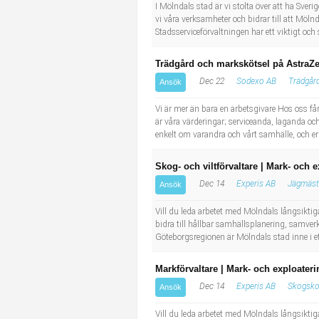
Socialt arbete
Informatör/Kommunikatör
I Mölndals stad är vi stolta över att ha Sve
vi våra verksamheter och bidrar till att Möln
Stadsserviceförvaltningen har ett viktigt och
Säkerhetsarbete
Brevbärare
Trädgård och markskötsel på AstraZe
Tekniskt arbete
Sjuksköterska, grundutbildad
Dec 22
Sodexo AB
Trädgår
Ansök
Vi är mer än bara en arbetsgivare Hos oss får 
Transport
Kock, storhushåll
är våra värderingar; serviceanda, laganda och
enkelt om varandra och vårt samhälle, och erbj
Undersköterska, vård- o specialavd. o mottagning
Skog- och viltförvaltare | Mark- och 
Bibliotekarie
Dec 14
Experis AB
Jägmäst
Ansök
Vill du leda arbetet med Mölndals långsiktig
Administrativ assistent
bidra till hållbar samhällsplanering, samv
Göteborgsregionen är Mölndals stad inne i ett
Lärare i gymnasiet
Markförvaltare | Mark- och exploater
Dec 14
Experis AB
Skogsko
Ansök
Vill du leda arbetet med Mölndals långsiktig