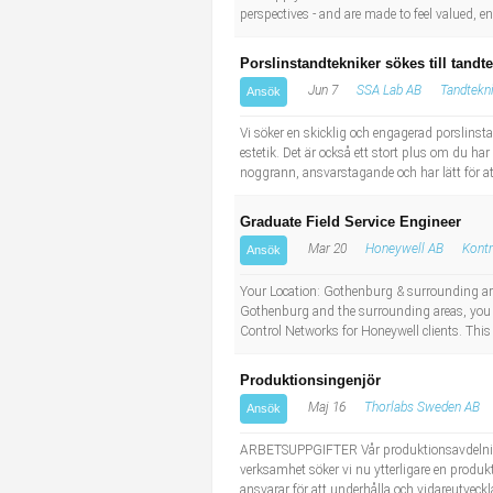
perspectives - and are made to feel valued, en
Porslinstandtekniker sökes till tandt
Jun 7
SSA Lab AB
Tandtekn
Ansök
Vi söker en skicklig och engagerad porslinsta
estetik. Det är också ett stort plus om du ha
noggrann, ansvarstagande och har lätt för at
Graduate Field Service Engineer
Mar 20
Honeywell AB
Kontr
Ansök
Your Location: Gothenburg & surrounding are
Gothenburg and the surrounding areas, you wi
Control Networks for Honeywell clients. This 
Produktionsingenjör
Maj 16
Thorlabs Sweden AB
Ansök
ARBETSUPPGIFTER Vår produktionsavdelning be
verksamhet söker vi nu ytterligare en produkt
ansvarar för att underhålla och vidareutveckl