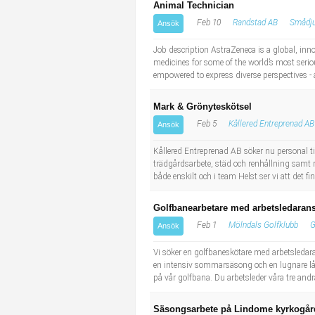
Animal Technician
Feb 10
Randstad AB
Smådju
Ansök
Job description AstraZeneca is a global, in
medicines for some of the world’s most serio
empowered to express diverse perspectives - a
Mark & Grönyteskötsel
Feb 5
Kållered Entreprenad AB
Ansök
Kållered Entreprenad AB söker nu personal t
trädgårdsarbete, städ och renhållning samt
både enskilt och i team Helst ser vi att det fi
Golfbanearbetare med arbetsledaran
Feb 1
Mölndals Golfklubb
G
Ansök
Vi söker en golfbaneskötare med arbetsledar
en intensiv sommarsäsong och en lugnare låg
på vår golfbana. Du arbetsleder våra tre and
Säsongsarbete på Lindome kyrkogår