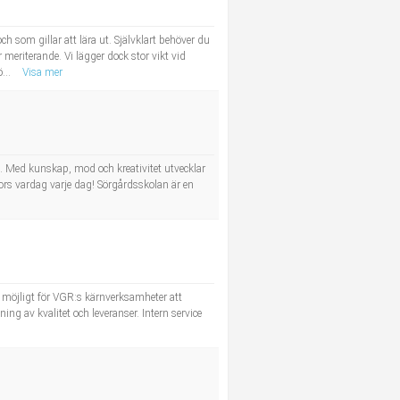
gillar att lära ut. Självklart behöver du
meriterande. Vi lägger dock stor vikt vid
...
Visa mer
e. Med kunskap, mod och kreativitet utvecklar
kors vardag varje dag! Sörgårdsskolan är en
et möjligt för VGR:s kärnverksamheter att
ing av kvalitet och leveranser. Intern service