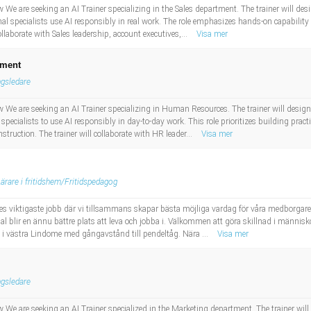
ew We are seeking an AI Trainer specializing in the Sales department. The trainer will de
 specialists use AI responsibly in real work. The role emphasizes hands-on capability bu
ollaborate with Sales leadership, account executives,...
Visa mer
tment
ngsledare
ew We are seeking an AI Trainer specializing in Human Resources. The trainer will design
ecialists to use AI responsibly in day-to-day work. This role prioritizes building pract
nstruction. The trainer will collaborate with HR leader...
Visa mer
Lärare i fritidshem/Fritidspedagog
riges viktigaste jobb där vi tillsammans skapar bästa möjliga vardag för våra medborgar
dal blir en ännu bättre plats att leva och jobba i. Välkommen att göra skillnad i människ
n i västra Lindome med gångavstånd till pendeltåg. Nära ...
Visa mer
ngsledare
ew We are seeking an AI Trainer specialized in the Marketing department. The trainer wil