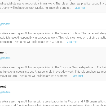
l specialists use AI responsibly in real work. The role emphasizes practical capability
e trainer will collaborate with Marketing leadership and te...
Visa mer
ngsledare
ew We are seeking an AI Trainer specializing in the Finance function. The trainer will des
alists use AI responsibly in day-to-day work. This role is centered on building practical
nstruction. The trainer will collaborate with CFOs, c...
Visa mer
tment
ngsledare
ew We are seeking an AI Trainer specializing in the Customer Service department. The train
unctional specialists use AI responsibly in everyday work. This role emphasizes practica
ic AI lectures. The trainer will collaborate with custome...
Visa mer
ment
ngsledare
ew We are seeking an AI Trainer with specialization in the Product and R&D organization. 
agers, and functional specialists to use AI responsibly in real work. This role emphas