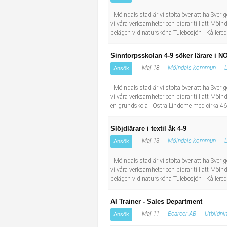
I Mölndals stad är vi stolta över att ha Sve
vi våra verksamheter och bidrar till att Möln
belägen vid natursköna Tulebosjön i Kållered.
Sinntorpsskolan 4-9 söker lärare i N
Maj 18
Mölndals kommun
L
Ansök
I Mölndals stad är vi stolta över att ha Sve
vi våra verksamheter och bidrar till att Möln
en grundskola i Östra Lindome med cirka 460
Slöjdlärare i textil åk 4-9
Maj 13
Mölndals kommun
L
Ansök
I Mölndals stad är vi stolta över att ha Sve
vi våra verksamheter och bidrar till att Möln
belägen vid natursköna Tulebosjön i Kållered.
AI Trainer - Sales Department
Maj 11
Ecareer AB
Utbildni
Ansök