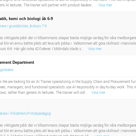
c AI lectures. The trainer will partner with product leaders...
Visa mer
tik, kemi och biologi åk 6-9
rare i grundskolan, årskurs 7-9
riges viktigaste jobb där vi tillsammans skapar bästa möjliga vardag för våra medborgar
dal blir en ännu bättre plats att leva och jobba i. Välkommen att göra skillnad i männis
kurs 6-9. Här går cirka 420 elever. I Mölndals stads s...
Visa mer
urement Department
ngsledare
ew We are looking for an AI Trainer specializing in the Supply Chain and Procurement func
es, managers, and functional specialists use AI responsibly in day-to-day work. This role
, rather than generic AI lectures. The trainer will coll...
Visa mer
ärare i fritidshem/Fritidspedagog
riges viktigaste jobb där vi tillsammans skapar bästa möjliga vardag för våra medborgar
dal blir en ännu bättre plats att leva och jobba i. Välkommen att göra skillnad i männis