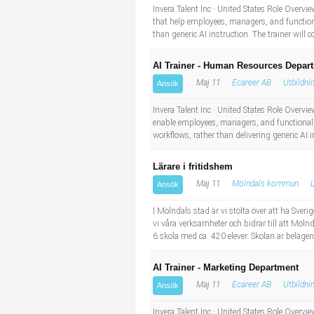
Invera Talent Inc · United States Role Overvi
that help employees, managers, and functional
than generic AI instruction. The trainer will c
AI Trainer - Human Resources Depar
Maj 11
Ecareer AB
Utbildni
Ansök
Invera Talent Inc · United States Role Overvi
enable employees, managers, and functional sp
workflows, rather than delivering generic AI i
Lärare i fritidshem
Maj 11
Mölndals kommun
Ansök
I Mölndals stad är vi stolta över att ha Sve
vi våra verksamheter och bidrar till att Möln
6 skola med ca: 420 elever. Skolan är beläge
AI Trainer - Marketing Department
Maj 11
Ecareer AB
Utbildni
Ansök
Invera Talent Inc · United States Role Overvi