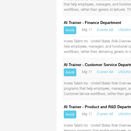
that help employees, managers, and functiona
workflows, rather than generic AI lectures. Th
AI Trainer - Finance Department
Maj 11
Ecareer AB
Utbildni
Ansök
Invera Talent Inc · United States Role Overvi
help employees, managers, and functional speci
workflows, rather than delivering generic AI i
AI Trainer - Customer Service Depar
Maj 11
Ecareer AB
Utbildni
Ansök
Invera Talent Inc · United States Role Overvi
programs that help employees, managers, and f
Customer Service workflows, rather than gener
AI Trainer - Product and R&D Depart
Maj 11
Ecareer AB
Utbildni
Ansök
Invera Talent Inc · United States Role Overvi
learning programs that enable employees, man