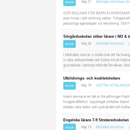
Maj 21
Mölndals Allmänna Si
Ansök
GÖR SKILLNAD FÖR BARN & UNGDOMAR - EGNA
även trivas i och omkring vatten. Tidigare er
personliga egenskaper vid rekrytering. OM
Sörgårdsskolan söker lärare i NO & t
Maj 26
Mölndals kommun
L
Ansök
I Mölndals stad är vi stolta över att ha Sve
vi våra verksamheter och bidrar till att Möln
grundskola i centrala Mölndal för elever i års
Utbildnings- och kvalitetsledare
Maj 19
VÄSTRA GÖTALANDS
Ansök
Intern service är en del av förvaltningen Fas
fungera effektivt. Uppdraget omfattar bland an
arbetar nära hälso- och sjukvården och bidrar
Engelska lärare 7-9 Streteredsskolan
Maj 13
Mölndals kommun
L
Ansök