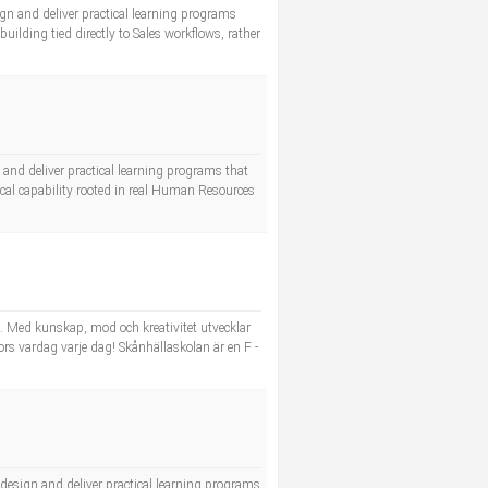
sign and deliver practical learning programs
ilding tied directly to Sales workflows, rather
 and deliver practical learning programs that
ical capability rooted in real Human Resources
e. Med kunskap, mod och kreativitet utvecklar
ors vardag varje dag! Skånhällaskolan är en F -
l design and deliver practical learning programs