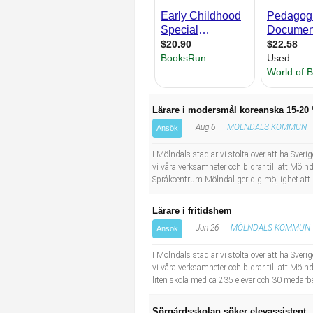
Industriell tillverkning
Behandlingsassistent/Socialpedagog
Installation, drift, underhåll
Tandsköterska
Kropps- och skönhetsvård
Budbilsförare
Lärare i modersmål koreanska 15-20
Kultur, media, design
Tidningsbud/Tidningsdistributör
Aug 6
MÖLNDALS KOMMUN
Ansök
Militärt arbete
Lärare i fritidshem/Fritidspedagog
I Mölndals stad är vi stolta över att ha Sve
vi våra verksamheter och bidrar till att Möln
Språkcentrum Mölndal ger dig möjlighet att k
Naturbruk
Taxiförare/Taxichaufför
Lärare i fritidshem
Naturvetenskapligt arbete
Läkarsekreterare/Vårdadmin/Medicinsk sekreterare
Jun 26
MÖLNDALS KOMMUN
Ansök
Pedagogiskt arbete
Lastbilsförare m.fl.
I Mölndals stad är vi stolta över att ha Sve
vi våra verksamheter och bidrar till att Möln
liten skola med ca 235 elever och 30 medarbeta
Sanering och renhållning
Fastighetsskötare
Sörgårdsskolan söker elevassistent