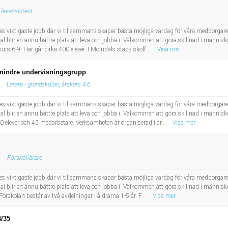
Elevassistent
riges viktigaste jobb där vi tillsammans skapar bästa möjliga vardag för våra medborgar
dal blir en ännu bättre plats att leva och jobba i. Välkommen att göra skillnad i männis
kurs 6-9. Här går cirka 400 elever. I Mölndals stads skolf...
Visa mer
l mindre undervisningsgrupp
Lärare i grundskolan, årskurs 4-6
riges viktigaste jobb där vi tillsammans skapar bästa möjliga vardag för våra medborgar
dal blir en ännu bättre plats att leva och jobba i. Välkommen att göra skillnad i männis
 elever och 45 medarbetare. Verksamheten är organiserad i ar...
Visa mer
Förskollärare
riges viktigaste jobb där vi tillsammans skapar bästa möjliga vardag för våra medborgar
dal blir en ännu bättre plats att leva och jobba i. Välkommen att göra skillnad i människ
rskolan består av två avdelningar i åldrarna 1-5 år. F...
Visa mer
4/35