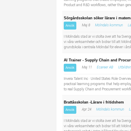
Product and R&D workflows, rather than generi
Sörgårdsskolan söker lärare i matema
Maj 8
Mölndals kommun
Lä
Ansök
I Mölndals stad är vi stolta över att ha Sve
vi våra verksamheter och bidrar till att Möln
grundskola i centrala Mölndal för elever i års
AI Trainer - Supply Chain and Proc
Maj 11
Ecareer AB
Utbildni
Ansök
Invera Talent Inc · United States Role Overvi
practical learning programs that help employe
to real Supply Chain and Procurement workflows
Brattåsskolan -Lärare i fritidshem
Apr 24
Mölndals kommun
L
Ansök
I Mölndals stad är vi stolta över att ha Sve
vi våra verksamheter och bidrar till att Möln