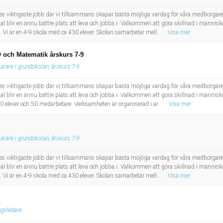
riges viktigaste jobb där vi tillsammans skapar bästa möjliga vardag för våra medborgar
dal blir en ännu bättre plats att leva och jobba i. Välkommen att göra skillnad i människ
 Vi är en 4-9 skola med ca 430 elever. Skolan samarbetar mell...
Visa mer
O och Matematik årskurs 7-9
ärare i grundskolan, årskurs 7-9
riges viktigaste jobb där vi tillsammans skapar bästa möjliga vardag för våra medborgar
dal blir en ännu bättre plats att leva och jobba i. Välkommen att göra skillnad i männis
 elever och 50 medarbetare. Verksamheten är organiserad i ar...
Visa mer
ärare i grundskolan, årskurs 7-9
riges viktigaste jobb där vi tillsammans skapar bästa möjliga vardag för våra medborgar
dal blir en ännu bättre plats att leva och jobba i. Välkommen att göra skillnad i människ
 Vi är en 4-9 skola med ca 430 elever. Skolan samarbetar mell...
Visa mer
ngsledare