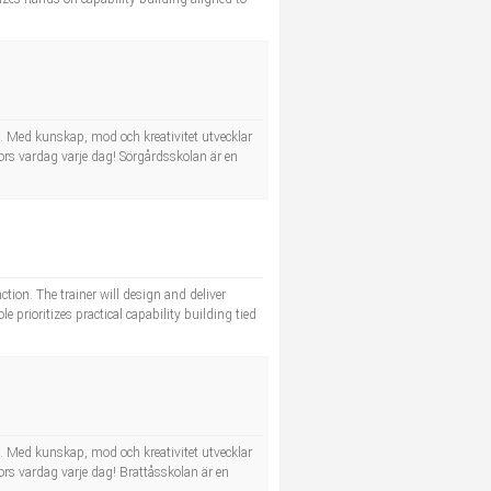
e. Med kunskap, mod och kreativitet utvecklar
kors vardag varje dag! Sörgårdsskolan är en
tion. The trainer will design and deliver
 prioritizes practical capability building tied
e. Med kunskap, mod och kreativitet utvecklar
kors vardag varje dag! Brattåsskolan är en