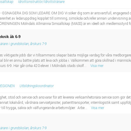
msällskap
Idrottsinstruktör/Idrottstränare
GERA DIG SOM LEDARE OM DIG Vi söker dig som är ansvarsfull, engagerad och som 
farenhet av ledaruppdrag kopplat till simning, simskola och/eller annan undervisning är 
 FÖRENINGEN Mölndals Allmänna Simsällskap (MASS) är en ideell och medlemsstyrd fö
eknik åk 6-9
ärare i grundskolan, årskurs 7-9
riges viktigaste jobb där vi tillsammans skapar bästa möjliga vardag för våra medborgar
dal blir en ännu bättre plats att leva och jobba i. Välkommen att göra skillnad i männis
kurs 6-9. Här går cirka 420 elever. I Mölndals stads skolf...
Visa mer
REGIONEN
Utbildningskoordinator
tighet, stöd och service och ansvarar för att leverera verksamhetsnära service som gör d
nat lokalvård, vårdnära servicetjänster, patienttransporter, internlogistik samt uppföljn
 till trygga, säkra och välfungerande arbetsmiljöer. Arbe...
Visa mer
ärare i grundskolan, årskurs 7-9