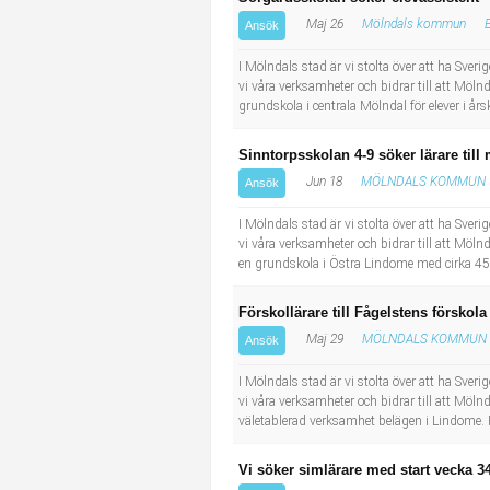
Socialt arbete
Informatör/Kommunikatör
Maj 26
Mölndals kommun
Ansök
Säkerhetsarbete
Brevbärare
I Mölndals stad är vi stolta över att ha Sve
vi våra verksamheter och bidrar till att Möln
grundskola i centrala Mölndal för elever i års
Tekniskt arbete
Sjuksköterska, grundutbildad
Sinntorpsskolan 4-9 söker lärare til
Transport
Kock, storhushåll
Jun 18
MÖLNDALS KOMMUN
Ansök
Undersköterska, vård- o specialavd. o mottagning
I Mölndals stad är vi stolta över att ha Sve
vi våra verksamheter och bidrar till att Möln
en grundskola i Östra Lindome med cirka 450
Bibliotekarie
Förskollärare till Fågelstens förskola
Administrativ assistent
Maj 29
MÖLNDALS KOMMUN
Ansök
I Mölndals stad är vi stolta över att ha Sve
Lärare i gymnasiet
vi våra verksamheter och bidrar till att Möln
väletablerad verksamhet belägen i Lindome. Fö
Vi söker simlärare med start vecka 3