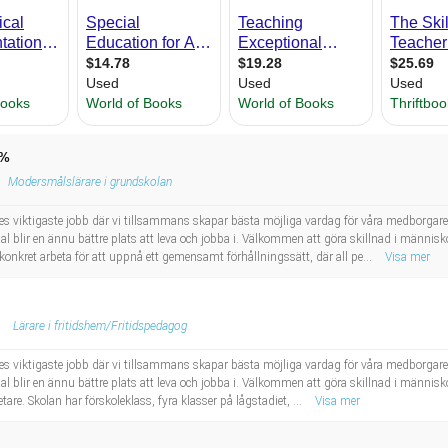
 %
Modersmålslärare i grundskolan
riges viktigaste jobb där vi tillsammans skapar bästa möjliga vardag för våra medborgar
dal blir en ännu bättre plats att leva och jobba i. Välkommen att göra skillnad i männis
onkret arbeta för att uppnå ett gemensamt förhållningssätt, där all pe...
Visa mer
Lärare i fritidshem/Fritidspedagog
riges viktigaste jobb där vi tillsammans skapar bästa möjliga vardag för våra medborgar
dal blir en ännu bättre plats att leva och jobba i. Välkommen att göra skillnad i männis
re. Skolan har förskoleklass, fyra klasser på lågstadiet, ...
Visa mer