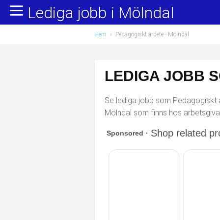
Lediga jobb i Mölndal
Yrkesområden
Populära jobb
Hem
›
Pedagogiskt arbete
- Mölndal
Administration, ekonomi, juridik
Undersköterska, hemtjänst och äldreboende
Bygg och anläggning
Städare/Lokalvårdare
LEDIGA JOBB 
Chefer och verksamhetsledare
Barnskötare
Se lediga jobb som Pedagogiskt ar
Data/IT
Lärare i förskola/Förskollärare
Mölndal som finns hos arbetsgiva
Försäljning, inköp, marknadsföring
Lagerarbetare
Hantverksyrken
Bussförare/Busschaufför
Hotell, restaurang, storhushåll
Elevassistent
Hälso- och sjukvård
Personlig assistent