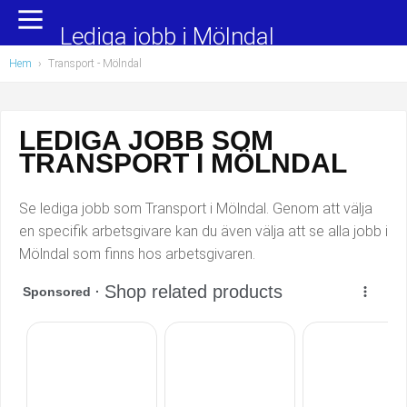
Yrkesområden
Populära jobb
Lediga jobb i Mölndal
Hem
›
Transport
- Mölndal
Administration, ekonomi, juridik
Undersköterska, hemtjänst och äldreboende
Bygg och anläggning
Städare/Lokalvårdare
LEDIGA JOBB SOM
TRANSPORT I MÖLNDAL
Chefer och verksamhetsledare
Barnskötare
Data/IT
Lärare i förskola/Förskollärare
Se lediga jobb som Transport i Mölndal. Genom att välja
en specifik arbetsgivare kan du även välja att se alla jobb i
Försäljning, inköp, marknadsföring
Lagerarbetare
Mölndal som finns hos arbetsgivaren.
Hantverksyrken
Bussförare/Busschaufför
Hotell, restaurang, storhushåll
Elevassistent
Hälso- och sjukvård
Personlig assistent