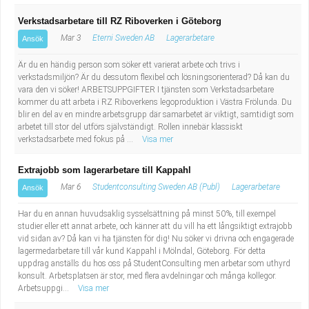
Verkstadsarbetare till RZ Riboverken i Göteborg
Mar 3
Eterni Sweden AB
Lagerarbetare
Ansök
Är du en händig person som söker ett varierat arbete och trivs i
verkstadsmiljön? Är du dessutom flexibel och lösningsorienterad? Då kan du
vara den vi söker! ARBETSUPPGIFTER I tjänsten som Verkstadsarbetare
kommer du att arbeta i RZ Riboverkens legoproduktion i Västra Frölunda. Du
blir en del av en mindre arbetsgrupp där samarbetet är viktigt, samtidigt som
arbetet till stor del utförs självständigt. Rollen innebär klassiskt
verkstadsarbete med fokus på ...
Visa mer
Extrajobb som lagerarbetare till Kappahl
Mar 6
Studentconsulting Sweden AB (Publ)
Lagerarbetare
Ansök
Har du en annan huvudsaklig sysselsättning på minst 50%, till exempel
studier eller ett annat arbete, och känner att du vill ha ett långsiktigt extrajobb
vid sidan av? Då kan vi ha tjänsten för dig! Nu söker vi drivna och engagerade
lagermedarbetare till vår kund Kappahl i Mölndal, Göteborg. För detta
uppdrag anställs du hos oss på StudentConsulting men arbetar som uthyrd
konsult. Arbetsplatsen är stor, med flera avdelningar och många kollegor.
Arbetsuppgi...
Visa mer