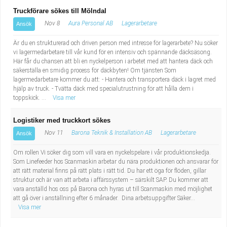
Truckförare sökes till Mölndal
Nov 8
Aura Personal AB
Lagerarbetare
Ansök
Är du en strukturerad och driven person med intresse för lagerarbete? Nu söker
vi lagermedarbetare till vår kund för en intensiv och spännande däcksäsong.
Här får du chansen att bli en nyckelperson i arbetet med att hantera däck och
säkerställa en smidig process för däckbyten! Om tjänsten Som
lagermedarbetare kommer du att: - Hantera och transportera däck i lagret med
hjälp av truck. - Tvätta däck med specialutrustning för att hålla dem i
toppskick. ...
Visa mer
Logistiker med truckkort sökes
Nov 11
Barona Teknik & Installation AB
Lagerarbetare
Ansök
Om rollen Vi söker dig som vill vara en nyckelspelare i vår produktionskedja.
Som Linefeeder hos Scanmaskin arbetar du nära produktionen och ansvarar för
att rätt material finns på rätt plats i rätt tid. Du har ett öga för flöden, gillar
struktur och är van att arbeta i affärssystem – särskilt SAP. Du kommer att
vara anställd hos oss på Barona och hyras ut till Scanmaskin med möjlighet
att gå över i anställning efter 6 månader. Dina arbetsuppgifter Säker...
Visa mer