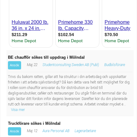
Industriell tillverkning
Behandlingsassistent/Socialpedagog
Installation, drift, underhåll
Tandsköterska
Kropps- och skönhetsvård
Budbilsförare
Kultur, media, design
Tidningsbud/Tidningsdistributör
BE chaufför sökes till uppdrag i Mölndal
Militärt arbete
Lärare i fritidshem/Fritidspedagog
Maj 22
Studentconsulting Sweden AB (Publ)
Budbilsförare
Ansök
Trivs du bakom ratten, gillar att ha struktur i din arbetsdag och uppskattar
Naturbruk
Taxiförare/Taxichaufför
friheten i att arbeta självständigt? Då kan detta vara helt rätt möjlighet för dig.
I rollen som chaufför ansvarar du för distribution av bröd till
dagligvarubutiker, caféer och restauranger. Du utgår från en terminal där du
Naturvetenskapligt arbete
Läkarsekreterare/Vårdadmin/Medicinsk
själv lastar ditt fordon inför dagens leveranser. Därefter kör du din planerade
rutt och levererar varor till kunder enligt schema. Arbetet innebär mycket e...
sekreterare
Visa mer
Pedagogiskt arbete
Truckförare sökes i Mölndal
Lastbilsförare m.fl.
Sanering och renhållning
Maj 12
Aura Personal AB
Lagerarbetare
Ansök