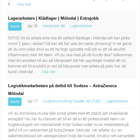
fl...
Visa mer
Lagerarbetare | Klädlager | Mölndal | Extrajobb
Apr 20
Manpower AB
Lagerarbetare
Ansök
50703 Vill du arbeta extra hos ett välkänt klädlager i Mölndal och kan jobba
minst 2 pass i veckan? Då kan det här vara din nästa utmaning! Vi ser gärna
att du som söker drivs av att ha högt uppsatta mål och av att nå resultat
tillsammans med ditt team. Vill du vara med på vår kunds resa? Välkommen
med din ansökan till oss på Manpower! Det här uppdraget innebär att du
kommer att bli anställd av oss på Manpower men arbeta på plats hos vår
kund i Mölndal. ...
Visa mer
Logistikmedarbetare på deltid till Sodexo – AstraZeneca
Mölndal
Apr 17
Studentconsulting Sweden AB (Publ)
Lagerarbetare
Ansök
Vill du kombinera studier eller annat arbete med ett stabilt och utvecklande
extrajobb? Nu har du chansen att bli en del av ett professionellt team i en
högteknologisk och internationell miljö! Sodexo söker nu en medarbetare på
deltid till sin verksamhet på AstraZeneca i Mölndal. Här arbetar du i en
säkerhetsklassad och välorganiserad miljö där kvalitet, struktur och samarbete