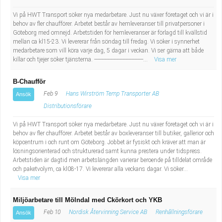
Vi på HWT Transport söker nya medarbetare. Just nu växer företaget och vi är i
behov av fler chaufförer. Arbetet består av hemleveranser till privatpersoner i
Göteborg med omnejd. Arbetstiden för hemleveranser är förlagd till kvällstid
mellan ca kl15-23. Vi levererar från söndag till fredag. Vi söker i synnerhet
medarbetare som vill köra varje dag, 5 dagar i veckan. Vi ser gärna att både
killar och tjejer söker tjänsterna. ---------------------------------...
Visa mer
B-Chaufför
Feb 9
Hans Wirström Temp Transporter AB
Ansök
Distributionsförare
Vi på HWT Transport söker nya medarbetare. Just nu växer företaget och vi är i
behov av fler chaufförer. Arbetet består av boxleveranser till butiker, gallerior och
köpcentrum i och runt om Göteborg. Jobbet är fysiskt och kräver att man är
lösningsorienterad och strukturerad samt kunna prestera under tidspress.
Arbetstiden är dagtid men arbetslängden varierar beroende på tilldelat område
och paketvolym, ca kl08-17. Vi levererar alla veckans dagar. Vi söker...
Visa mer
Miljöarbetare till Mölndal med Ckörkort och YKB
Feb 10
Nordisk Återvinning Service AB
Renhållningsförare
Ansök