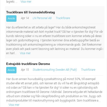
lagrets ...
Visa mer
Truckförare till livsmedelsföretag
Apr 14
LN Personal AB
Truckförare
Ansök
Har du erfarenhet av att arbeta på lager? Har du både ankomstregistrerat
inkommande material och kört mycket truck? Då har vi tjänsten för dig! För vår
kunds räkning söker vi nu en erfaren truckförare som kommer arbeta på deras
lager och godsmottagning. I tjänsten kommer dina arbetsuppgifter bestå av
truckkörning och ankomstregistrering av inkommande gods. Det förekommer
även plock och pack samt lossning och lastning av material. Du kommer ingå i
en härl...
Visa mer
Extrajobb truckförare Derome
Apr 15
Studentconsulting Sweden AB (Publ)
Truckförare
Ansök
Har du en annan huvudsaklig sysselsättning på minst 50%, till exempel
studier eller ett annat jobb, och känner att du vill ha ett långsiktigt extrajobb
vid sidan av? Då kan vi ha tjänsten för dig! Vi söker nu en självständig och
ordningsam truckförare till Derome i Mölndal. Derome erbjuder ett heltäckande
utbud som sträcker sig från skogsförädling och produktion av trä-, bygg- och
industriprodukter till maskinuthyrning och bygglogistik. Som truckförare a...
Visa mer