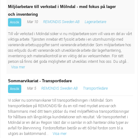
Miljöarbetare till verkstad i Mölndal - med fokus på lager
och inventering
Mar 10
REMONDIS Sweden AB
Lagerarbetare
Ansök
Till vår verkstad i Mölndal söker vi nu miljöarbetare som vill vara en del av vårt
viktiga arbete. Tjänsten innebär ett fysiskt arbete i en utomhusmiljö med
varierande arbetsuppgifter samt varierande arbetstider. Som miljöarbetare hos
oss erbjuds du ett varierande och utvecklande arbete där lagerhantering,
inventering och materialkontroll är en viktig del av verksamheten. För rätt
person så finns det goda möjligheter att utvecklas internt hos oss. Du utgå...
Visa mer
Sommarvikariat - Transportledare
Mar 5
REMONDIS Sweden AB
Transportledare
Ansök
Vi söker nu sommarvikarier till transportledningen i Mölndal. Som
transportledare på REMONDIS får du en roll med mycket ansvar och
tillsammans med ditt team jobbar du med miljöeffektiva transportlösningar
för hållbara och långsiktiga kundrelationer och resultat. Vår transportenhet i
Mölndal är en del av Region Väst där vi samlar in och hanterar olika typer av
avfall för återvinning. Fordonsflottan består av ett 60-tal fordon som bl.a.
utgörs av baktömmand...
Visa mer