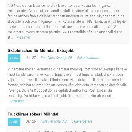
NG Nordic är en ledande nordisk leverantör av cirkulära lösningar och
miljötjänster. Genom att omvandla avfall till värdefulla resurser och ta bort
farliga ämnen från avfallshanteringen undviker vi utsläpp, skyddar naturliga
ekosystem och ökar tillgången till cirkulära material. NG Nordic är en viktig del
av den nordiska industriella infrastrukturen, med en omsättning på 1,3
miljarder euro och ett team på cirka 3 400 anställda på 90 platser. Vill du ha
et...
Visa mer
Skåpbilschaufför Mölndal, Extrajobb
Jan 27
PostNord Sverige AB
Paketbilsförare
Ansök
Vi hanterar mer än leveranser, vi hanterar mening. PostNord är Sveriges kanske
mest kända varumärke - och vi finns överallt. Det finns en stark drivkraft och
vilja att ta brevet eller paketet ända fram. Vi är länken mellan människor och
företag, och har en ambition att genom vårt jobb göra vardagen enklare för alla
i Sverige. Du & Vi & Jobbet Som skåpbilschaufför hos PostNord är du
oersättlig. Du hittar vägen och ditt jobb är en resa mot klimatneutrala...
Visa mer
Truckförare sökes i Mölndal
Jan 26
Aura Personal AB
Lagerarbetare
Ansök