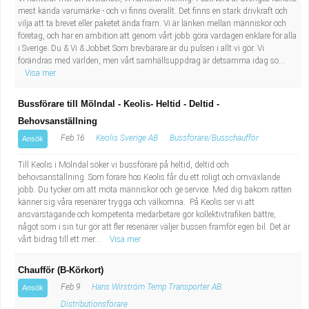
mest kända varumärke - och vi finns överallt. Det finns en stark drivkraft och
vilja att ta brevet eller paketet ända fram. Vi är länken mellan människor och
företag, och har en ambition att genom vårt jobb göra vardagen enklare för alla
i Sverige. Du & Vi & Jobbet Som brevbärare är du pulsen i allt vi gör. Vi
förändras med världen, men vårt samhällsuppdrag är detsamma idag so...
Visa mer
Bussförare till Mölndal - Keolis- Heltid - Deltid -
Behovsanställning
Feb 16
Keolis Sverige AB
Bussförare/Busschaufför
Ansök
Till Keolis i Mölndal söker vi bussförare på heltid, deltid och
behovsanställning. Som förare hos Keolis får du ett roligt och omväxlande
jobb. Du tycker om att möta människor och ge service. Med dig bakom ratten
känner sig våra resenärer trygga och välkomna. På Keolis ser vi att
ansvarstagande och kompetenta medarbetare gör kollektivtrafiken bättre,
något som i sin tur gör att fler resenärer väljer bussen framför egen bil. Det är
vårt bidrag till ett mer...
Visa mer
Chaufför (B-Körkort)
Feb 9
Hans Wirström Temp Transporter AB
Ansök
Distributionsförare