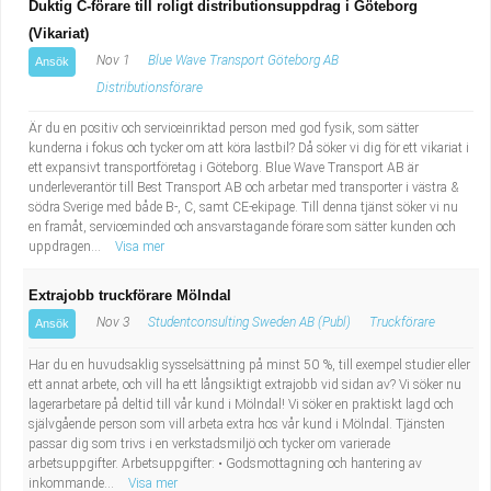
Duktig C-förare till roligt distributionsuppdrag i Göteborg
(Vikariat)
Nov 1
Blue Wave Transport Göteborg AB
Ansök
Distributionsförare
Är du en positiv och serviceinriktad person med god fysik, som sätter
kunderna i fokus och tycker om att köra lastbil? Då söker vi dig för ett vikariat i
ett expansivt transportföretag i Göteborg. Blue Wave Transport AB är
underleverantör till Best Transport AB och arbetar med transporter i västra &
södra Sverige med både B-, C, samt CE-ekipage. Till denna tjänst söker vi nu
en framåt, serviceminded och ansvarstagande förare som sätter kunden och
uppdragen...
Visa mer
Extrajobb truckförare Mölndal
Nov 3
Studentconsulting Sweden AB (Publ)
Truckförare
Ansök
Har du en huvudsaklig sysselsättning på minst 50 %, till exempel studier eller
ett annat arbete, och vill ha ett långsiktigt extrajobb vid sidan av? Vi söker nu
lagerarbetare på deltid till vår kund i Mölndal! Vi söker en praktiskt lagd och
självgående person som vill arbeta extra hos vår kund i Mölndal. Tjänsten
passar dig som trivs i en verkstadsmiljö och tycker om varierade
arbetsuppgifter. Arbetsuppgifter: • Godsmottagning och hantering av
inkommande...
Visa mer