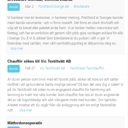
Mar 2
PostNord Sverige AB
Brevbärare
Ansök
Vi hanterar mer än leveranser, vi hanterar mening. PostNord är Sveriges kanske
mest kända varumärke - och vi finns överallt. Det finns en stark drivkraft och
vilja att ta brevet eller paketet ända fram. Vi är länken mellan människor och
företag, och har en ambition att genom vårt jobb göra vardagen enklare för alla
i Sverige. Du & Vi & Jobbet Som brevbärare är du pulsen i allt vi gör. Vi
förändras med världen, men vårt samhällsuppdrag är detsamma idag so...
Visa mer
Chaufför sökes till Vic Textiltvätt AB
Feb 27
Vic Textiltvätt AB
Taxiförare/Taxichaufför
Ansök
Är du en person som trivs med ett fysiskt jobb, älskar att köra bil och sätter
stolthet i att ge kunderna bästa möjliga service? Då kan det vara dig vi söker! Vi
på Vic Textiltvätt AB söker nu en engagerad chaufför för hämtning och
lämning av tvätt hos våra kunder. Som chaufför hos oss är du en avgörande
del av vår logistikkedja och vårt viktigaste möte med kunden. Om tjänsten
Arbetet innebär att du utgår från vår anläggning och kör enligt fastställda
rutt...
Visa mer
Mätfordonsoperatör