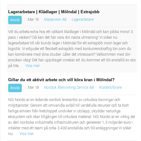
Lagerarbetare | Klädlager | Mölndal | Extrajobb
Mar 16
Manpower AB
Lagerarbetare
Ansök
Vill du arbeta extra hos ett välkänt klädlager i Mölndal och kan jobba minst 3
pass i veckan? Då kan det här vara din nästa utmaning! Vi söker nu
lagerarbetare till vår kunds lager i Mölndal för ett extrajobb inom lager och
logistik. Vi erbjuder ett flexibelt extrajobb med konkurrenskraftig lön som du
kan kombinera med dina studier. Låter det intressant? Välkommen med din
ansökan idag! Det här uppdraget innebär att du kommer att bli anställd av oss
på Ma...
Visa mer
Gillar du ett aktivit arbete och vill köra kran i Mölndal?
Mar 18
Nordisk Återvinning Service AB
Kranbilsförare
Ansök
NG Nordic är en ledande nordisk leverantör av cirkulära lösningar och
miljötjänster. Genom att omvandla avfall till värdefulla resurser och ta bort
farliga ämnen från kretsloppet undviker vi utsläpp, skyddar naturliga
ekosystem och ökar tillgången till cirkulära material. NG Nordic är en viktig del
av den nordiska industriella infrastrukturen och genererar 1,3 miljarder euro i
intäkter med ett team på cirka 3 400 anställda och 90 anläggningar.Vi söker
nu...
Visa mer