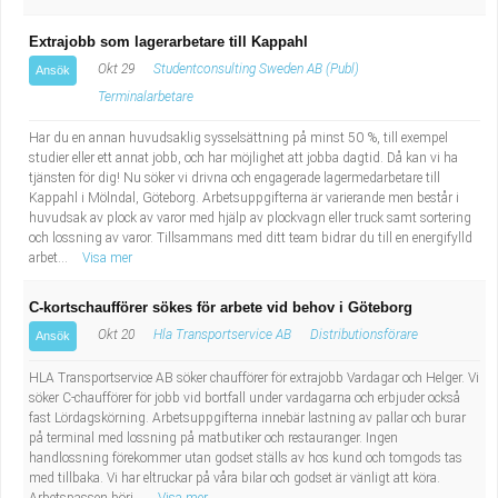
Extrajobb som lagerarbetare till Kappahl
Okt 29
Studentconsulting Sweden AB (Publ)
Ansök
Terminalarbetare
Har du en annan huvudsaklig sysselsättning på minst 50 %, till exempel
studier eller ett annat jobb, och har möjlighet att jobba dagtid. Då kan vi ha
tjänsten för dig! Nu söker vi drivna och engagerade lagermedarbetare till
Kappahl i Mölndal, Göteborg. Arbetsuppgifterna är varierande men består i
huvudsak av plock av varor med hjälp av plockvagn eller truck samt sortering
och lossning av varor. Tillsammans med ditt team bidrar du till en energifylld
arbet...
Visa mer
C-kortschaufförer sökes för arbete vid behov i Göteborg
Okt 20
Hla Transportservice AB
Distributionsförare
Ansök
HLA Transportservice AB söker chaufförer för extrajobb Vardagar och Helger. Vi
söker C-chaufförer för jobb vid bortfall under vardagarna och erbjuder också
fast Lördagskörning. Arbetsuppgifterna innebär lastning av pallar och burar
på terminal med lossning på matbutiker och restauranger. Ingen
handlossning förekommer utan godset ställs av hos kund och tomgods tas
med tillbaka. Vi har eltruckar på våra bilar och godset är vänligt att köra.