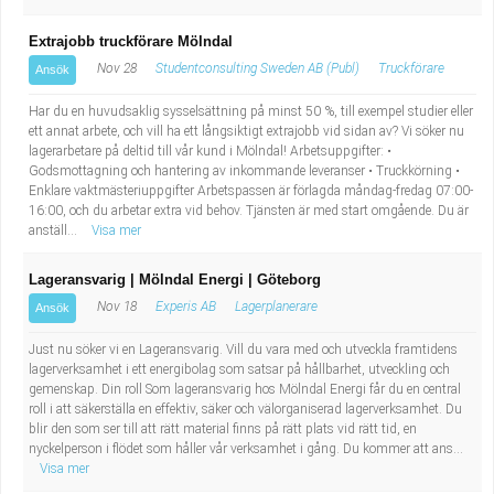
Extrajobb truckförare Mölndal
Nov 28
Studentconsulting Sweden AB (Publ)
Truckförare
Ansök
Har du en huvudsaklig sysselsättning på minst 50 %, till exempel studier eller
ett annat arbete, och vill ha ett långsiktigt extrajobb vid sidan av? Vi söker nu
lagerarbetare på deltid till vår kund i Mölndal! Arbetsuppgifter: •
Godsmottagning och hantering av inkommande leveranser • Truckkörning •
Enklare vaktmästeriuppgifter Arbetspassen är förlagda måndag-fredag 07:00-
16:00, och du arbetar extra vid behov. Tjänsten är med start omgående. Du är
anställ...
Visa mer
Lageransvarig | Mölndal Energi | Göteborg
Nov 18
Experis AB
Lagerplanerare
Ansök
Just nu söker vi en Lageransvarig. Vill du vara med och utveckla framtidens
lagerverksamhet i ett energibolag som satsar på hållbarhet, utveckling och
gemenskap. Din roll Som lageransvarig hos Mölndal Energi får du en central
roll i att säkerställa en effektiv, säker och välorganiserad lagerverksamhet. Du
blir den som ser till att rätt material finns på rätt plats vid rätt tid, en
nyckelperson i flödet som håller vår verksamhet i gång. Du kommer att ans...
Visa mer