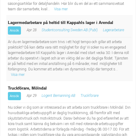
säsongsartiklar för detaljhandeln. Här blir du en del av ett sammansvetsat
team där samarbete, kval...
Visa mer
Lagermedarbetare på heltid till Kappahls lager i Arendal
Apr 28
Studentconsulting Sweden AB (Publ)
Lagerarbetare
Ansök
Är du en lagermedarbetare som trivs i ett högt tempo och gillar att arbeta
praktiskt? Då kan detta vara rätt möjlighet för dig! Vi söker nu en engagerad
lagermedarbetare till Kappahls lager i Arendal med start vecka 30. I denna roll
arbetar du operativt i lagret och är en viktig del av det dagliga flödet. Tjänsten
är på heltid med en initial anställning på 6 månader, med möjligheter till
förlängning. Du kommer att arbeta i en dynamisk miljö där tempot s...
Visa mer
Truckförare, Mölndal
Apr 29
Logent Bemanning AB
Truckförare
Ansök
Nu söker vi dig som är intresserad av att arbeta som truckförare i Mölndal. Din
huvudsakliga arbetsuppgift är daglig truckkörning, då framför allt med
skjutstativtruck och motviktstruck. Därav behöver du ha god erfarenhet av att
köra truck samt känna dig bekväm i en roll med roterande arbetsuppgifter
inom logistik. Arbetstiderna är förlagda måndag - fredag 08.00-17.00. För att
lyckas i rollen som truckförare ska du vara ansvarstagande, självständig och