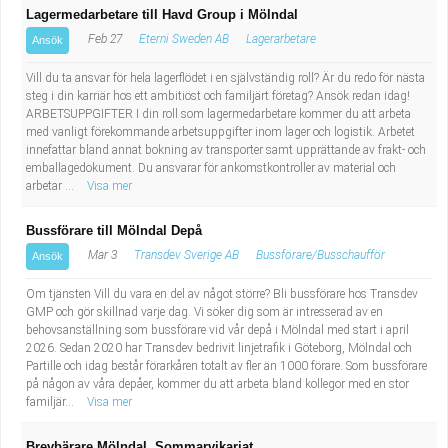
Lagermedarbetare till Havd Group i Mölndal
Feb 27
Eterni Sweden AB
Lagerarbetare
Ansök
Vill du ta ansvar för hela lagerflödet i en självständig roll? Är du redo för nästa
steg i din karriär hos ett ambitiöst och familjärt företag? Ansök redan idag!
ARBETSUPPGIFTER I din roll som lagermedarbetare kommer du att arbeta
med vanligt förekommande arbetsuppgifter inom lager och logistik. Arbetet
innefattar bland annat bokning av transporter samt upprättande av frakt- och
emballagedokument. Du ansvarar för ankomstkontroller av material och
arbetar ...
Visa mer
Bussförare till Mölndal Depå
Mar 3
Transdev Sverige AB
Bussförare/Busschaufför
Ansök
Om tjänsten Vill du vara en del av något större? Bli bussförare hos Transdev
GMP och gör skillnad varje dag. Vi söker dig som är intresserad av en
behovsanställning som bussförare vid vår depå i Mölndal med start i april
2026. Sedan 2020 har Transdev bedrivit linjetrafik i Göteborg, Mölndal och
Partille och idag består förarkåren totalt av fler än 1000 förare. Som bussförare
på någon av våra depåer, kommer du att arbeta bland kollegor med en stor
familjär...
Visa mer
Brevbärare Mölndal, Sommarvikariat