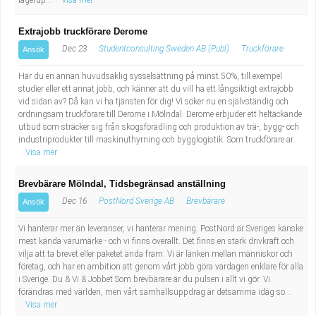
lagerup...
Visa mer
Extrajobb truckförare Derome
Dec 23
Studentconsulting Sweden AB (Publ)
Truckförare
Ansök
Har du en annan huvudsaklig sysselsättning på minst 50%, till exempel
studier eller ett annat jobb, och känner att du vill ha ett långsiktigt extrajobb
vid sidan av? Då kan vi ha tjänsten för dig! Vi söker nu en självständig och
ordningsam truckförare till Derome i Mölndal. Derome erbjuder ett heltäckande
utbud som sträcker sig från skogsförädling och produktion av trä-, bygg- och
industriprodukter till maskinuthyrning och bygglogistik. Som truckförare ar...
Visa mer
Brevbärare Mölndal, Tidsbegränsad anställning
Dec 16
PostNord Sverige AB
Brevbärare
Ansök
Vi hanterar mer än leveranser, vi hanterar mening. PostNord är Sveriges kanske
mest kända varumärke - och vi finns överallt. Det finns en stark drivkraft och
vilja att ta brevet eller paketet ända fram. Vi är länken mellan människor och
företag, och har en ambition att genom vårt jobb göra vardagen enklare för alla
i Sverige. Du & Vi & Jobbet Som brevbärare är du pulsen i allt vi gör. Vi
förändras med världen, men vårt samhällsuppdrag är detsamma idag so...
Visa mer