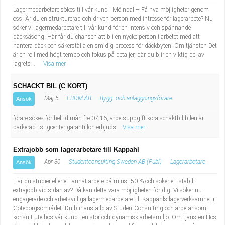
Fastighetsskötare
Socialt arbete
Lagermedarbetare sökes till vår kund i Mölndal – Få nya möjligheter genom
oss! Är du en strukturerad och driven person med intresse för lagerarbete? Nu
söker vi lagermedarbetare till vår kund för en intensiv och spännande
Informatör/Kommunikatör
Säkerhetsarbete
däcksäsong. Här får du chansen att bli en nyckelperson i arbetet med att
hantera däck och säkerställa en smidig process för däckbyten! Om tjänsten Det
Brevbärare
Tekniskt arbete
är en roll med högt tempo och fokus på detaljer, där du blir en viktig del av
lagrets ...
Visa mer
Sjuksköterska, grundutbildad
Transport
SCHACKT BIL (C KORT)
Maj 5
EBDM AB
Bygg- och anläggningsförare
Ansök
Kock, storhushåll
förare sökes för heltid mån-fre 07-16, arbetsuppgift köra schaktbil bilen är
Undersköterska, vård- o specialavd. o mottagning
parkerad i stigcenter garanti lön erbjuds
Visa mer
Extrajobb som lagerarbetare till Kappahl
Bibliotekarie
Apr 30
Studentconsulting Sweden AB (Publ)
Lagerarbetare
Ansök
Administrativ assistent
Har du studier eller ett annat arbete på minst 50 % och söker ett stabilt
extrajobb vid sidan av? Då kan detta vara möjligheten för dig! Vi söker nu
engagerade och arbetsvilliga lagermedarbetare till Kappahls lagerverksamhet i
Lärare i gymnasiet
Göteborgsområdet. Du blir anställd av StudentConsulting och arbetar som
konsult ute hos vår kund i en stor och dynamisk arbetsmiljö. Om tjänsten Hos