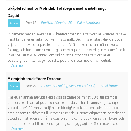
Skåpbilschaufför Mölndal, Tidsbegränsad anställning,
Dagtid
Dec 12
PostNord Sverige AB
Paketbilsförare
Ansök
Vi hanterar mer än leveranser, vi hanterar mening. PostNord är Sveriges kanske
mest kända varumärke - och vi finns överallt. Det finns en stark drivkraft och
vilja att ta brevet eller paketet ända fram. Vi är länken mellan människor och
företag, och har en ambition att genom vårt jobb göra vardagen enklare för alla
i Sverige. Du & Vi & Jobbet Som skåpbilschaufför hos PostNord är du
oersättlig. Du hittar vägen och ditt jobb är en resa mot klimatneutrala...
Visa mer
Extrajobb truckförare Derome
Nov 27
Studentconsulting Sweden AB (Publ)
Truckförare
Ansök
Har du en annan huvudsaklig sysselsättning på minst 50%, till exempel
studier eller ett annat jobb, och känner att du vill ha ett långsiktigt extrajobb
vid sidan av? Då kan vi ha tjänsten för dig! Vi söker nu en självständig och
ordningsam truckförare till Derome i Mölndal. Derome erbjuder ett heltäckande
utbud som sträcker sig från skogsförädling och produktion av trä-, bygg- och
industriprodukter till maskinuthyrning och bygglogistik. Som truckförare ar...
Visa mer