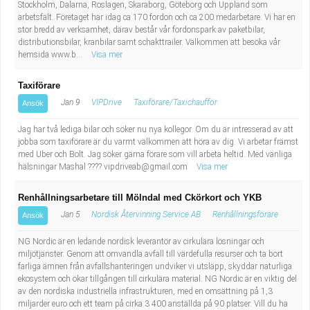
Stockholm, Dalarna, Roslagen, Skaraborg, Göteborg och Uppland som
arbetsfält. Företaget har idag ca 170 fordon och ca 200 medarbetare. Vi har en
stor bredd av verksamhet, därav består vår fordonspark av paketbilar,
distributionsbilar, kranbilar samt schakttrailer. Välkommen att besöka vår
hemsida www.b...
Visa mer
Taxiförare
Jan 9
VIPDrive
Taxiförare/Taxichaufför
Ansök
Jag har två lediga bilar och söker nu nya kollegor. Om du är intresserad av att
jobba som taxiförare är du varmt välkommen att höra av dig. Vi arbetar främst
med Uber och Bolt. Jag söker gärna förare som vill arbeta heltid. Med vänliga
hälsningar Mashal ????
vipdriveab@gmail.com
Visa mer
Renhållningsarbetare till Mölndal med Ckörkort och YKB
Jan 5
Nordisk Återvinning Service AB
Renhållningsförare
Ansök
NG Nordic är en ledande nordisk leverantör av cirkulära lösningar och
miljötjänster. Genom att omvandla avfall till värdefulla resurser och ta bort
farliga ämnen från avfallshanteringen undviker vi utsläpp, skyddar naturliga
ekosystem och ökar tillgången till cirkulära material. NG Nordic är en viktig del
av den nordiska industriella infrastrukturen, med en omsättning på 1,3
miljarder euro och ett team på cirka 3 400 anställda på 90 platser. Vill du ha