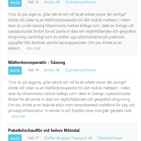
Feb 19
Atritec AB
Distributionsförare
Ansök
Trivs du på vägarna, gillar teknik och vill ha ett arbete utöver det vanliga?
Atritec AB söker nu en Mätfordonsoperatör till vårt mobila mätteam. I rollen
reser du under säsong tillsammans med en kollega runt i delar av Sverige i ett
specialutrustat fordon för att samla in data om vägförhållanden och geografisk
omgivning, samtidigt som du stöttar upp administrativa och praktiska
uppgifter från kontoret utanför säsongsperioden. Om oss Atritec är en
ledand...
Visa mer
Mätfordonsoperatör - Säsong
Feb 19
Atritec AB
Distributionsförare
Ansök
Trivs du på vägarna, gillar teknik och vill ha ett arbete utöver det vanliga?
Atritec AB söker nu en Mätfordonsoperatör till vårt mobila mätteam. I rollen
reser du tillsammans med en kollega runt i delar av Sverige i specialutrustat
fordon för att samla in data om vägförhållanden och geografisk omgivning.
Om oss Atritec är en ledande aktör inom sensorbaserad mätteknik för väg- och
järnvägsinfrastruktur. Vi samlar in och förädlar stora mängder geodata med...
Visa mer
Paketbilschaufför vid behov Mölndal
Feb 17
Staffan Berglund Transport AB
Paketbilsförare
Ansök