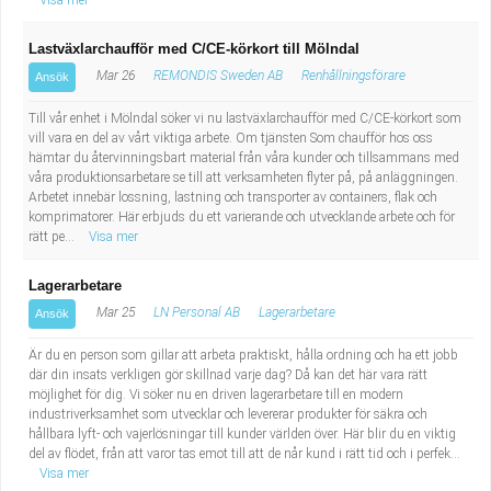
Visa mer
Lastväxlarchaufför med C/CE-körkort till Mölndal
Mar 26
REMONDIS Sweden AB
Renhållningsförare
Ansök
Till vår enhet i Mölndal söker vi nu lastväxlarchaufför med C/CE-körkort som
vill vara en del av vårt viktiga arbete. Om tjänsten Som chaufför hos oss
hämtar du återvinningsbart material från våra kunder och tillsammans med
våra produktionsarbetare se till att verksamheten flyter på, på anläggningen.
Arbetet innebär lossning, lastning och transporter av containers, flak och
komprimatorer. Här erbjuds du ett varierande och utvecklande arbete och för
rätt pe...
Visa mer
Lagerarbetare
Mar 25
LN Personal AB
Lagerarbetare
Ansök
Är du en person som gillar att arbeta praktiskt, hålla ordning och ha ett jobb
där din insats verkligen gör skillnad varje dag? Då kan det här vara rätt
möjlighet för dig. Vi söker nu en driven lagerarbetare till en modern
industriverksamhet som utvecklar och levererar produkter för säkra och
hållbara lyft- och vajerlösningar till kunder världen över. Här blir du en viktig
del av flödet, från att varor tas emot till att de når kund i rätt tid och i perfek...
Visa mer