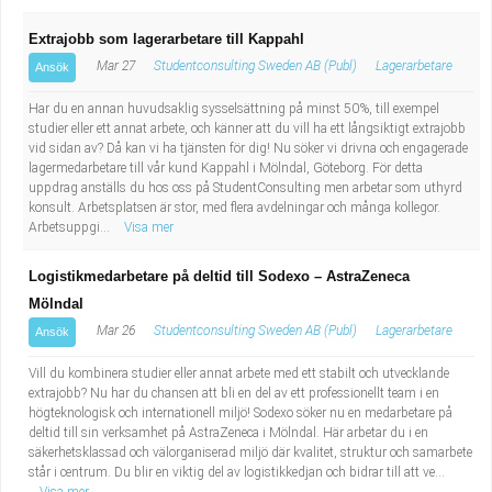
Extrajobb som lagerarbetare till Kappahl
Mar 27
Studentconsulting Sweden AB (Publ)
Lagerarbetare
Ansök
Har du en annan huvudsaklig sysselsättning på minst 50%, till exempel
studier eller ett annat arbete, och känner att du vill ha ett långsiktigt extrajobb
vid sidan av? Då kan vi ha tjänsten för dig! Nu söker vi drivna och engagerade
lagermedarbetare till vår kund Kappahl i Mölndal, Göteborg. För detta
uppdrag anställs du hos oss på StudentConsulting men arbetar som uthyrd
konsult. Arbetsplatsen är stor, med flera avdelningar och många kollegor.
Arbetsuppgi...
Visa mer
Logistikmedarbetare på deltid till Sodexo – AstraZeneca
Mölndal
Mar 26
Studentconsulting Sweden AB (Publ)
Lagerarbetare
Ansök
Vill du kombinera studier eller annat arbete med ett stabilt och utvecklande
extrajobb? Nu har du chansen att bli en del av ett professionellt team i en
högteknologisk och internationell miljö! Sodexo söker nu en medarbetare på
deltid till sin verksamhet på AstraZeneca i Mölndal. Här arbetar du i en
säkerhetsklassad och välorganiserad miljö där kvalitet, struktur och samarbete
står i centrum. Du blir en viktig del av logistikkedjan och bidrar till att ve...