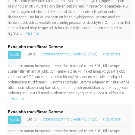
Lagermedarbetare sökes till vår kund i Mölndal – Få nya möjligheter genom
oss! Är du en strukturerad och driven person med intresse för lagerarbete? Nu
söker vi lagermedarbetare till vår kund för en intensiv och spännande
däcksäsong. Här får du chansen att bli en nyckelperson i arbetet med att
hantera däck och säkerställa en smidig process för däckbyten! Om tjänsten Det
är en roll med högt tempo och fokus på detaljer, där du blir en viktig del av
lagrets ...
Visa mer
Extrajobb truckförare Derome
Jan 31
Studentconsulting Sweden AB (Publ)
Truckförare
Ansök
Har du en annan huvudsaklig sysselsättning på minst 50%, till exempel
studier eller ett annat jobb, och känner att du vill ha ett långsiktigt extrajobb
vid sidan av? Då kan vi ha tjänsten för dig! Vi söker nu en självständig och
ordningsam truckförare till Derome i Mölndal. Derome erbjuder ett heltäckande
utbud som sträcker sig från skogsförädling och produktion av trä-, bygg- och
industriprodukter till maskinuthyrning och bygglogistik. Som truckförare a...
Visa mer
Extrajobb truckförare Derome
Jan 15
Studentconsulting Sweden AB (Publ)
Truckförare
Ansök
Har du en annan huvudsaklig sysselsättning på minst 50%, till exempel