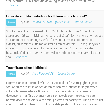
står i centrum. Du blir en viktig del av logistikkedjan och bidrar till att ve...
Visa mer
Gillar du ett aktivit arbete och vill köra kran i Mölndal?
Apr 20
Nordisk Återvinning Service AB
Kranbilsförare
Ansök
Vi söker nu en kranförare med C-kort, YKB och krankort över 18 ton för att
stärka upp vårt team i Mölndal. Är det dig vi söker? Som kranchaufför hos oss
arbetar du med insamling av avfall, återvinningsmaterial och transport
avfallet, du kommer skifta mellan kranbil och baklastare. Du ska gilla fysiskt
arbete utomhus då arbetet till största delen är utanför bilen. Arbete sker i
huvudsak på dagtid kl 06-15, men kväll och helg förekommer. Vi värdesätter
erfa...
Visa mer
Truckförare sökes i Mölndal
Apr 14
Aura Personal AB
Lagerarbetare
Ansök
Lagermedarbetare sökes till vår kund i Mölndal – Få nya möjligheter genom
oss! Är du en strukturerad och driven person med intresse för lagerarbete? Nu
söker vi lagermedarbetare till vår kund för en intensiv och spännande
däcksäsong. Här får du chansen att bli en nyckelperson i arbetet med att
hantera däck och säkerställa en smidig process för däckbyten! Om tjänsten Det
är en roll med högt tempo och fokus på detaljer, där du blir en viktig del av