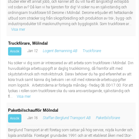
studier eller ett annat jobb, och känner att du vill ha ett långsiktigt extrajobb
vid sidan av? Då kan vi ha tjänsten för dig! Vi söker nu en självständig och
ordningsam truckförare till Derome i Mölndal. Derome erbjuder ett heltäckande
utbud som sträcker sig från skogsförädling och produktion av trä-, bygg- och
industriprodukter till maskinuthyrning och bygglogistik. Som truckförare ar...
Visa mer
Truckförare, Mölndal
Jan 12
Logent Bemanning AB
Truckförare
Ansök
Nu söker vi dig som är intresserad av att arbeta som truckförare i Mölndal. Din
huvudsakliga arbetsuppgift är daglig truckkörning, då framför allt med
skjutstativtruck och motviktstruck. Därav behöver du ha god erfarenhet av att
köra truck samt känna dig bekväm i en roll med roterande arbetsuppgifter
inom logistik. Arbetstiderna är förlagda måndag - fredag 08.00-17.00. För att
lyckas i rollen som truckförare ska du vara ansvarstagande, självständig och
fl...
Visa mer
Paketbilschaufför Mölndal
Jan 16
Staffan Berglund Transport AB
Paketbilsförare
Ansök
Berglund Transport är ett företag som satsar på hög service, nöjda kunder och
lojala anställda. Företaget grundades 1991 och är ett etablerat åkeri med Stor-