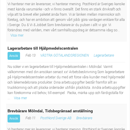
Vi hanterar mer än leveranser, vi hanterar mening. PostNord är Sveriges kanske
mest kända varumärke - och vi finns överallt. Det finns en stark drivkraft och
vilja att ta brevet eller paketet ända fram. Vi är länken mellan människor och
företag, och har en ambition att genom vårt jobb göra vardagen enklare för alla
i Sverige. Du & Vi & Jobbet Som brevbärare är du pulsen i allt vi gör. Vi
förändras med världen, men vårt samhällsuppdrag är detsamma idag so...
Visa mer
Lagerarbetare till Hjälpmedelscentralen
Feb 13
VÄSTRA GÖTALANDSREGIONEN
Lagerarbetare
Ansök
Nu söker vi en lagerarbetare till Hjälpmedelscentralen i Mölndal. Varmt
välkommen med din ansökan senast xx! Arbetsbeskrivning Som lagerarbetare
på Hjälpmedelscentralen arbetar du med att förse våra kunder med hjälpmedel
och läkemedelsnära produkter. Dina arbetsuppgifter består framför allt av
truckkörning och att plocka orderrader utifrån plocklista. Andra arbetsuppgifter
kan förekomma vid behov, till exempel: Packa, märka upp och färdigställa för
...
Visa mer
Brevbärare Mölndal, Tidsbegränsad anställning
Feb 11
PostNord Sverige AB
Brevbärare
Ansök
Vi hanterar mer än leveranser, vi hanterar mening. PostNord är Sveriges kanske