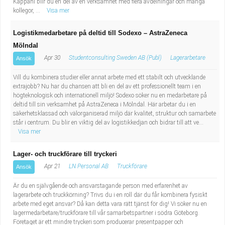
Kappahl blir du en del av en verksamhet med flera avdelningar och många
kollegor, ...
Visa mer
Logistikmedarbetare på deltid till Sodexo – AstraZeneca
Mölndal
Apr 30
Studentconsulting Sweden AB (Publ)
Lagerarbetare
Ansök
Vill du kombinera studier eller annat arbete med ett stabilt och utvecklande
extrajobb? Nu har du chansen att bli en del av ett professionellt team i en
högteknologisk och internationell miljö! Sodexo söker nu en medarbetare på
deltid till sin verksamhet på AstraZeneca i Mölndal. Här arbetar du i en
säkerhetsklassad och välorganiserad miljö där kvalitet, struktur och samarbete
står i centrum. Du blir en viktig del av logistikkedjan och bidrar till att ve...
Visa mer
Lager- och truckförare till tryckeri
Apr 21
LN Personal AB
Truckförare
Ansök
Är du en självgående och ansvarstagande person med erfarenhet av
lagerarbete och truckkörning? Trivs du i en roll där du får kombinera fysiskt
arbete med eget ansvar? Då kan detta vara rätt tjänst för dig! Vi söker nu en
lagermedarbetare/truckförare till vår samarbetspartner i södra Göteborg.
Företaget är ett mindre tryckeri som producerar presentpapper och