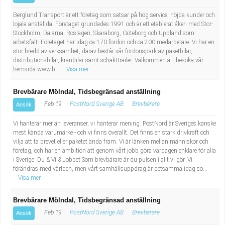
Berglund Transport är ett företag som satsar på hög service, nöjda kunder och
lojala anställda. Företaget grundades 1991 och är ett etablerat åkeri med Stor-
Stockholm, Dalarna, Roslagen, Skaraborg, Göteborg och Uppland som
arbetsfält. Företaget har idag ca 170 fordon och ca 200 medarbetare. Vi har en
stor bredd av verksamhet, därav består vår fordonspark av paketbilar,
distributionsbilar, kranbilar samt schakttrailer. Välkommen att besöka vår
hemsida www.b...
Visa mer
Brevbärare Mölndal, Tidsbegränsad anställning
Feb 19
PostNord Sverige AB
Brevbärare
Ansök
Vi hanterar mer än leveranser, vi hanterar mening. PostNord är Sveriges kanske
mest kända varumärke - och vi finns överallt. Det finns en stark drivkraft och
vilja att ta brevet eller paketet ända fram. Vi är länken mellan människor och
företag, och har en ambition att genom vårt jobb göra vardagen enklare för alla
i Sverige. Du & Vi & Jobbet Som brevbärare är du pulsen i allt vi gör. Vi
förändras med världen, men vårt samhällsuppdrag är detsamma idag so...
Visa mer
Brevbärare Mölndal, Tidsbegränsad anställning
Feb 19
PostNord Sverige AB
Brevbärare
Ansök