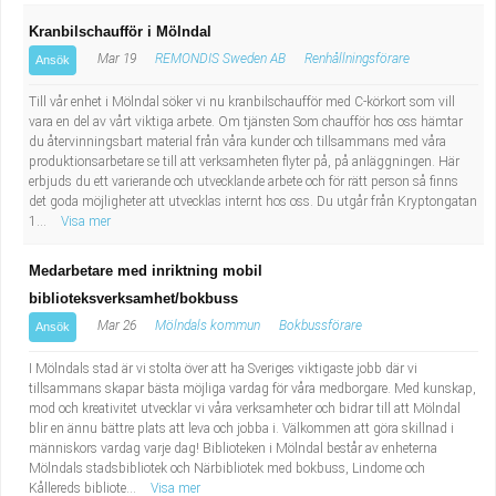
Kranbilschaufför i Mölndal
Mar 19
REMONDIS Sweden AB
Renhållningsförare
Ansök
Till vår enhet i Mölndal söker vi nu kranbilschaufför med C-körkort som vill
vara en del av vårt viktiga arbete. Om tjänsten Som chaufför hos oss hämtar
du återvinningsbart material från våra kunder och tillsammans med våra
produktionsarbetare se till att verksamheten flyter på, på anläggningen. Här
erbjuds du ett varierande och utvecklande arbete och för rätt person så finns
det goda möjligheter att utvecklas internt hos oss. Du utgår från Kryptongatan
1...
Visa mer
Medarbetare med inriktning mobil
biblioteksverksamhet/bokbuss
Mar 26
Mölndals kommun
Bokbussförare
Ansök
I Mölndals stad är vi stolta över att ha Sveriges viktigaste jobb där vi
tillsammans skapar bästa möjliga vardag för våra medborgare. Med kunskap,
mod och kreativitet utvecklar vi våra verksamheter och bidrar till att Mölndal
blir en ännu bättre plats att leva och jobba i. Välkommen att göra skillnad i
människors vardag varje dag! Biblioteken i Mölndal består av enheterna
Mölndals stadsbibliotek och Närbibliotek med bokbuss, Lindome och
Kållereds bibliote...
Visa mer