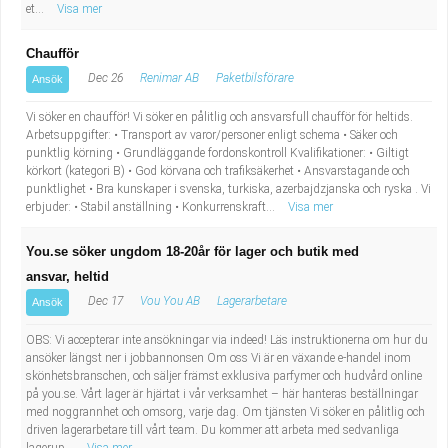
et...
Visa mer
Chaufför
Dec 26
Renimar AB
Paketbilsförare
Ansök
Vi söker en chaufför! Vi söker en pålitlig och ansvarsfull chaufför för heltids.
Arbetsuppgifter: • Transport av varor/personer enligt schema • Säker och
punktlig körning • Grundläggande fordonskontroll Kvalifikationer: • Giltigt
körkort (kategori B) • God körvana och trafiksäkerhet • Ansvarstagande och
punktlighet • Bra kunskaper i svenska, turkiska, azerbajdzjanska och ryska . Vi
erbjuder: • Stabil anställning • Konkurrenskraft...
Visa mer
You.se söker ungdom 18-20år för lager och butik med
ansvar, heltid
Dec 17
Vou You AB
Lagerarbetare
Ansök
OBS: Vi accepterar inte ansökningar via indeed! Läs instruktionerna om hur du
ansöker längst ner i jobbannonsen Om oss Vi är en växande e-handel inom
skönhetsbranschen, och säljer främst exklusiva parfymer och hudvård online
på you.se. Vårt lager är hjärtat i vår verksamhet – här hanteras beställningar
med noggrannhet och omsorg, varje dag. Om tjänsten Vi söker en pålitlig och
driven lagerarbetare till vårt team. Du kommer att arbeta med sedvanliga