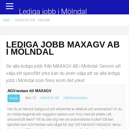
Yrkesområden
Populära jobb
Lediga jobb i Mölndal
Hem
›
MAXAGV AB - Mölndal
Administration, ekonomi, juridik
Undersköterska, hemtjänst och äldreboende
Bygg och anläggning
Städare/Lokalvårdare
LEDIGA JOBB MAXAGV AB
I MÖLNDAL
Chefer och verksamhetsledare
Barnskötare
Data/IT
Lärare i förskola/Förskollärare
Se alla lediga jobb från MAXAGV AB i Mölndal. Genom att
välja ett specifikt yrke kan du även välja att se alla lediga
Försäljning, inköp, marknadsföring
Lagerarbetare
jobb i Mölndal som finns inom det yrket.
AGV-testare till MAXAGV
Hantverksyrken
Bussförare/Busschaufför
Nov 12
MAXAGV AB
Hårdvarutestare
Ansök
Hotell, restaurang, storhushåll
Elevassistent
Har du en teknisk bakgrund och erfarenhet av elteknik och automation? Är du
en initiativtagande och noggrann person som trivs med att arbeta i ett
ansvarsfullt team? Vill du lära dig mer om automatiska truckar? Då kan
Hälso- och sjukvård
Personlig assistent
tjänsten som AGV-testare vara något för dig! OM MAXAGV MAXAGV, del av