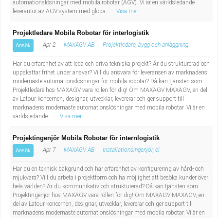
automationslösningar med mobila robotar (AGV). Vi är en världsledande
Fastighetsskötare
Socialt arbete
leverantör av AGV-system med globa...
Visa mer
Informatör/Kommunikatör
Säkerhetsarbete
Projektledare Mobila Robotar för interlogistik
Apr 2
MAXAGV AB
Projektledare, bygg och anläggning
Ansök
Brevbärare
Tekniskt arbete
Har du erfarenhet av att leda och driva tekniska projekt? Är du strukturerad och
uppskattar frihet under ansvar? Vill du ansvara för leveransen av marknadens
Sjuksköterska, grundutbildad
Transport
modernaste automationslösningar för mobila robotar? Då kan tjänsten som
Projektledare hos MAXAGV vara rollen för dig! Om MAXAGV MAXAGV, en del
av Latour koncernen, designar, utvecklar, levererar och ger support till
Kock, storhushåll
marknadens modernaste automationslösningar med mobila robotar. Vi är en
världsledande ...
Visa mer
Undersköterska, vård- o specialavd. o mottagning
Projektingenjör Mobila Robotar för internlogistik
Bibliotekarie
Apr 7
MAXAGV AB
Installationsingenjör, el
Ansök
Har du en teknisk bakgrund och har erfarenhet av konfigurering av hård- och
Administrativ assistent
mjukvara? Vill du arbeta i projektform och ha möjlighet att besöka kunder över
hela världen? Är du kommunikativ och strukturerad? Då kan tjänsten som
Lärare i gymnasiet
Projektingenjör hos MAXAGV vara rollen för dig! Om MAXAGV MAXAGV, en
del av Latour koncernen, designar, utvecklar, levererar och ger support till
marknadens modernaste automationslösningar med mobila robotar. Vi är en