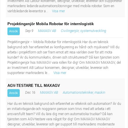
Investment AB Latour koncernen, designar, utvecklar, levererar och supporterar
Industriell tillverkning
Behandlingsassistent/Socialpedagog
marknadens ledande automationslösningar med mobila robotar. Som en
världsledande leverantör a...
Visa mer
Installation, drift, underhåll
Tandsköterska
Projektingenjör Mobila Robotar för internlogistik
Sep 9
MAXAGV AB
Civilingenjör, systemutveckling
Ansök
Kropps- och skönhetsvård
Budbilsförare
Projektingenjör – Mobila Robotar för internlogistik Har du en teknisk
Kultur, media, design
Tidningsbud/Tidningsdistributör
bakgrund och har erfarenhet av konfigurering av hård- och mjukvara? Vill du
arbeta i projektform och ser fram emot att resa världen över för att möta
kunder? Är du kommunikativ, driven och strukturerad? Då kan tjänsten som
Militärt arbete
Lärare i fritidshem/Fritidspedagog
Projektingenjör hos MAXAGV vara rollen för dig! Om MAXAGV MAXAGV, del
av Investment AB Latour koncernen, designar, utvecklar, levererar och
supporterar marknadens le...
Visa mer
Naturbruk
Taxiförare/Taxichaufför
AGV-TESTARE TILL MAXAGV
Naturvetenskapligt arbete
Läkarsekreterare/Vårdadmin/Medicinsk
Dec 16
MAXAGV AB
Automationstekniker, maskin
Ansök
sekreterare
Pedagogiskt arbete
Har du en teknisk bakgrund och erfarenhet av elteknik och automation? Är du
en initiativtagande och noggrann person som trivs med att arbeta i ett
ansvarsfullt team? Vill du lära dig mer om automatiska truckar? Då kan
Lastbilsförare m.fl.
Sanering och renhållning
tjänsten som AGV-testare vara något för dig! Om MAXAGV MAXAGV
designar, utvecklar, levererar och ger support till marknadens modernaste