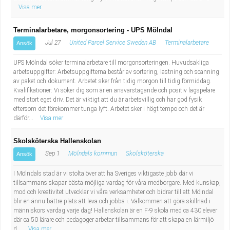
Visa mer
Terminalarbetare, morgonsortering - UPS Mölndal
Jul 27
United Parcel Service Sweden AB
Terminalarbetare
Ansök
UPS Mölndal söker terminalarbetare till morgonsorteringen. Huvudsakliga
arbetsuppgifter: Arbetsuppgifterna består av sortering, lastning och scanning
av paket och dokument. Arbetet sker från tidig morgon till tidig förmiddag.
Kvalifikationer: Vi söker dig som är en ansvarstagande och positiv lagspelare
med stort eget driv. Det är viktigt att du är arbetsvillig och har god fysik
eftersom det förekommer tunga lyft. Arbetet sker i högt tempo och det är
därför...
Visa mer
Skolsköterska Hallenskolan
Sep 1
Mölndals kommun
Skolsköterska
Ansök
I Mölndals stad är vi stolta över att ha Sveriges viktigaste jobb där vi
tillsammans skapar bästa möjliga vardag för våra medborgare. Med kunskap,
mod och kreativitet utvecklar vi våra verksamheter och bidrar till att Mölndal
blir en ännu bättre plats att leva och jobba i. Välkommen att göra skillnad i
människors vardag varje dag! Hallenskolan är en F-9 skola med ca 430 elever
där ca 50 lärare och pedagoger arbetar tillsammans för att skapa en lärmiljö
d...
Visa mer