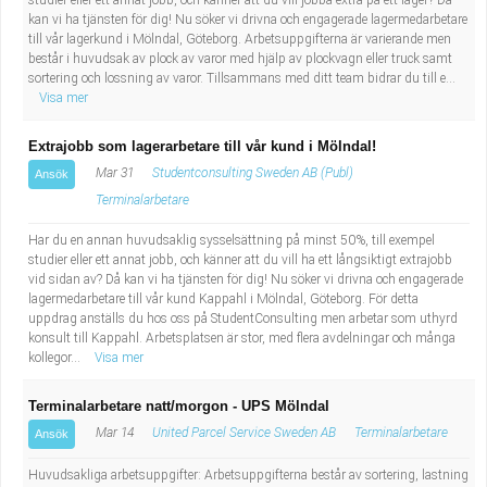
studier eller ett annat jobb, och känner att du vill jobba extra på ett lager? Då
kan vi ha tjänsten för dig! Nu söker vi drivna och engagerade lagermedarbetare
till vår lagerkund i Mölndal, Göteborg. Arbetsuppgifterna är varierande men
består i huvudsak av plock av varor med hjälp av plockvagn eller truck samt
sortering och lossning av varor. Tillsammans med ditt team bidrar du till e...
Visa mer
Extrajobb som lagerarbetare till vår kund i Mölndal!
Mar 31
Studentconsulting Sweden AB (Publ)
Ansök
Terminalarbetare
Har du en annan huvudsaklig sysselsättning på minst 50%, till exempel
studier eller ett annat jobb, och känner att du vill ha ett långsiktigt extrajobb
vid sidan av? Då kan vi ha tjänsten för dig! Nu söker vi drivna och engagerade
lagermedarbetare till vår kund Kappahl i Mölndal, Göteborg. För detta
uppdrag anställs du hos oss på StudentConsulting men arbetar som uthyrd
konsult till Kappahl. Arbetsplatsen är stor, med flera avdelningar och många
kollegor...
Visa mer
Terminalarbetare natt/morgon - UPS Mölndal
Mar 14
United Parcel Service Sweden AB
Terminalarbetare
Ansök
Huvudsakliga arbetsuppgifter: Arbetsuppgifterna består av sortering, lastning