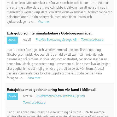
mod och kreativitet utvecklar vi våra verksamheter och bidrar till att Mölndal
blir en ännu bättre plats att leva och jobba i. Välkommen att göra skillnad i
människors vardag varje dag! Som skolsköterska arbetar du förebyggande och
hälsofrämjande utifrån de styrdokument som finns i hälso- och
sjukvårdslagen, sk...
Visa mer
Extrajobb som terminalarbetare i Göteborgsområdet.
Apr 23
ProHire Bemanning Sverige AB
Terminalarbetare
Ansök
Just nu växer företaget, och vi söker terminalarbetare till våra uppdrag i
Göteborgsområdet. Hos oss blir du en del av ett team där flexibilitet och
gemenskap står i fokus. Vi söker dig som är student, pensionär eller har en
annan huvudsaklig sysselsättning. Oavsett om du kan arbeta kvällar, helger
eller dagtid, finns det möjlighet för dig att bli en del av vårt team. Arbetet
består av terminalarbete för olika uppdragsgivare. Uppdragen kan vara
förlagda un...
Visa mer
Extrajobba med godshantering hos vår kund i Mölndal!
Mar 31
Studentconsulting Sweden AB (Publ)
Ansök
Terminalarbetare
Har du en annan huvudsaklig sysselsättning på minst 50 %, till exempel