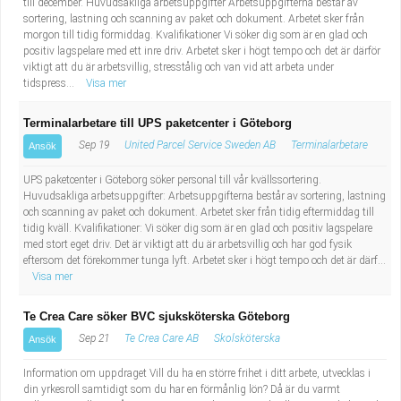
till december. Huvudsakliga arbetsuppgifter Arbetsuppgifterna består av
sortering, lastning och scanning av paket och dokument. Arbetet sker från
morgon till tidig förmiddag. Kvalifikationer Vi söker dig som är en glad och
positiv lagspelare med ett inre driv. Arbetet sker i högt tempo och det är därför
viktigt att du är arbetsvillig, stresstålig och van vid att arbeta under
tidspress...
Visa mer
Terminalarbetare till UPS paketcenter i Göteborg
Sep 19
United Parcel Service Sweden AB
Terminalarbetare
Ansök
UPS paketcenter i Göteborg söker personal till vår kvällssortering.
Huvudsakliga arbetsuppgifter: Arbetsuppgifterna består av sortering, lastning
och scanning av paket och dokument. Arbetet sker från tidig eftermiddag till
tidig kväll. Kvalifikationer: Vi söker dig som är en glad och positiv lagspelare
med stort eget driv. Det är viktigt att du är arbetsvillig och har god fysik
eftersom det förekommer tunga lyft. Arbetet sker i högt tempo och det är därf...
Visa mer
Te Crea Care söker BVC sjuksköterska Göteborg
Sep 21
Te Crea Care AB
Skolsköterska
Ansök
Information om uppdraget Vill du ha en större frihet i ditt arbete, utvecklas i
din yrkesroll samtidigt som du har en förmånlig lön? Då är du varmt