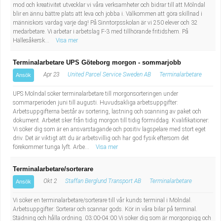
mod och kreativitet utvecklar vi våra verksamheter och bidrar till att Mölndal
blir en ännu bättre plats att leva och jobba i. Välkommen att göra skillnad i
människors vardag varje dag! På Sinntorpsskolan är vi 250 elever och 32
medarbetare. Vi arbetar i arbetslag F-3 med tillhörande fritidshem. På
Hällesåkersk...
Visa mer
Terminalarbetare UPS Göteborg morgon - sommarjobb
Apr 23
United Parcel Service Sweden AB
Terminalarbetare
Ansök
UPS Mölndal söker terminalarbetare till morgonsorteringen under
sommarperioden juni till augusti. Huvudsakliga arbetsuppgifter:
Arbetsuppgifterna består av sortering, lastning och scanning av paket och
dokument. Arbetet sker från tidig morgon till tidig förmiddag. Kvalifikationer:
Vi söker dig som är en ansvarstagande och positiv lagspelare med stort eget
driv. Det är viktigt att du är arbetsvillig och har god fysik eftersom det
förekommer tunga lyft. Arbe...
Visa mer
Terminalarbetare/sorterare
Okt 2
Staffan Berglund Transport AB
Terminalarbetare
Ansök
Vi söker en terminalarbetare/sorterare till vår kunds terminal i Mölndal.
Arbetsuppgifter: Sorterar och scannar gods. Kör in våra bilar på terminal.
Städning och hålla ordning. 03:00-04:00 Vi söker dig som är morgonpigg och