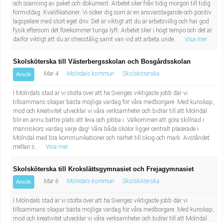
och scanning av paket och dokument. Arbetet sker från tidig morgon till tidig
förmiddag. Kvalifikationer: Vi söker dig som är en ansvarstagande och positiv
lagspelare med stort eget driv. Det är viktigt att du är arbetsvillig och har god
fysik eftersom det förekommer tunga lyft. Arbetet sker i högt tempo och det är
därför viktigt att du är stresstålig samt van vid att arbeta unde...
Visa mer
Skolsköterska till Västerbergsskolan och Bosgårdsskolan
Mar 4
Mölndals kommun
Skolsköterska
Ansök
I Mölndals stad är vi stolta över att ha Sveriges viktigaste jobb där vi
tillsammans skapar bästa möjliga vardag för våra medborgare. Med kunskap,
mod och kreativitet utvecklar vi våra verksamheter och bidrar till att Mölndal
blir en ännu bättre plats att leva och jobba i. Välkommen att göra skillnad i
människors vardag varje dag! Våra båda skolor ligger centralt placerade i
Mölndal med bra kommunikationer och närhet till skog och mark. Avståndet
mellan s...
Visa mer
Skolsköterska till Krokslättsgymnasiet och Frejagymnasiet
Mar 6
Mölndals kommun
Skolsköterska
Ansök
I Mölndals stad är vi stolta över att ha Sveriges viktigaste jobb där vi
tillsammans skapar bästa möjliga vardag för våra medborgare. Med kunskap,
mod och kreativitet utvecklar vi våra verksamheter och bidrar till att Mölndal