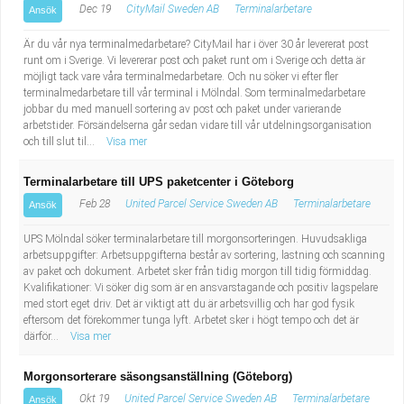
Dec 19
CityMail Sweden AB
Terminalarbetare
Ansök
Är du vår nya terminalmedarbetare? CityMail har i över 30 år levererat post
runt om i Sverige. Vi levererar post och paket runt om i Sverige och detta är
möjligt tack vare våra terminalmedarbetare. Och nu söker vi efter fler
terminalmedarbetare till vår terminal i Mölndal. Som terminalmedarbetare
jobbar du med manuell sortering av post och paket under varierande
arbetstider. Försändelserna går sedan vidare till vår utdelningsorganisation
och till slut til...
Visa mer
Terminalarbetare till UPS paketcenter i Göteborg
Feb 28
United Parcel Service Sweden AB
Terminalarbetare
Ansök
UPS Mölndal söker terminalarbetare till morgonsorteringen. Huvudsakliga
arbetsuppgifter: Arbetsuppgifterna består av sortering, lastning och scanning
av paket och dokument. Arbetet sker från tidig morgon till tidig förmiddag.
Kvalifikationer: Vi söker dig som är en ansvarstagande och positiv lagspelare
med stort eget driv. Det är viktigt att du är arbetsvillig och har god fysik
eftersom det förekommer tunga lyft. Arbetet sker i högt tempo och det är
därför...
Visa mer
Morgonsorterare säsongsanställning (Göteborg)
Okt 19
United Parcel Service Sweden AB
Terminalarbetare
Ansök