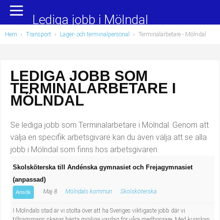
Yrkesområden
Populära jobb
Lediga jobb i Mölndal
Hem
›
Transport
›
Lager- och terminalpersonal
›
Terminalarbetare
- Mölndal
Administration, ekonomi, juridik
Undersköterska, hemtjänst och äldreboende
Bygg och anläggning
Städare/Lokalvårdare
LEDIGA JOBB SOM
TERMINALARBETARE I
Chefer och verksamhetsledare
Barnskötare
MÖLNDAL
Data/IT
Lärare i förskola/Förskollärare
Se lediga jobb som Terminalarbetare i Mölndal. Genom att
Försäljning, inköp, marknadsföring
Lagerarbetare
välja en specifik arbetsgivare kan du även välja att se alla
jobb i Mölndal som finns hos arbetsgivaren.
Hantverksyrken
Bussförare/Busschaufför
Skolsköterska till Andénska gymnasiet och Frejagymnasiet
(anpassad)
Hotell, restaurang, storhushåll
Elevassistent
Maj 8
Mölndals kommun
Skolsköterska
Ansök
Hälso- och sjukvård
Personlig assistent
I Mölndals stad är vi stolta över att ha Sveriges viktigaste jobb där vi
tillsammans skapar bästa möjliga vardag för våra medborgare. Med kunskap,