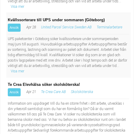
viktigt att du är arbetsvillig, stresstålig och van vid att arbeta under tids...
Visa mer
Kvällssorterare till UPS under sommaren (Göteborg)
Apr 28
United Parcel Service Sweden AB
Terminalarbetare
Ansök
UPS paketcenter i Göteborg söker kvällssorterare under sommarperioden
maj/juni till augusti. Huvudsakliga arbetsuppgifter Arbetsuppgifterna består
av sortering, lastning och scanning av paket och dokument. Arbetet sker från
tidig eftermiddag till kväll. Kvalifikationer Vi söker dig som är en glad och
positiv lagspelare med ett inre driv. Arbetet sker i högt tempo och det är därför
viktigt att du är arbetsvillig, stresstålig och van vid att arbeta under tid...
Visa mer
Te Crea Elevhälsa söker skolsköterska!
Apr 21
Te Crea Care AB
Skolsköterska
Ansök
Information om uppdraget Vill du ha en större frihet i ditt arbete, utvecklas i
din yrkesroll samtidigt som du har en förmånlig lön? Då är du varmt
välkommen till oss på Te Crea Care. Vi söker nu skolsköterska som vill
bemanna skolor med oss. Vi har nu behov av skolsköterskor runt om i landet
både till grundskolor/gymnasieskolor på varierande sysselsättningsgrad.
Arbetsuppgifter Sedvanligt förekommande arbetsuppgifter för skolsköterska