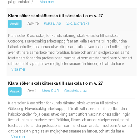
på grundskola/...
Visa mer
Klara söker skolsköterska till särskola t o m v. 27
Nov 16
Klara D AB
Skolsköterska
Ansök
Klara söker Klara söker, för kunds räkning, skolsköterska till särskola i
Göteborg. Huvudsaklig arbetsuppgift är att kalla eleverna till regelbundna
hälsokontroller, följa deras utveckling samt utföra vaccinationer.I rollen ingår
även ett nära samarbete med föräldrar, lärare och annan skolpersonal, samt
företrädare för andra professioner i samhället som arbetar med barn.Vi ser att
ditt perspektiv präglas av möjligheter snarare än hinder, och att du har e...
Visa mer
Klara söker skolsköterska till särskola t o m v. 27
Dec 1
Klara D AB
Skolsköterska
Ansök
Klara söker Klara söker, för kunds räkning, skolsköterska till särskola i
Göteborg. Huvudsaklig arbetsuppgift är att kalla eleverna till regelbundna
hälsokontroller, följa deras utveckling samt utföra vaccinationer.I rollen ingår
även ett nära samarbete med föräldrar, lärare och annan skolpersonal, samt
företrädare för andra professioner i samhället som arbetar med barn.Vi ser att
ditt perspektiv präglas av möjligheter snarare än hinder, och att du har e...
Visa mer