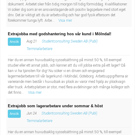
dokument. Arbetet sker från tidig morgon till tidig förmiddag. Kvalifikationer:
Vi söker dig som är en ansvarstagande och positiv lagspelare med stort eget
driv. Det är viktigt att du är arbetsvillig och har god fysik eftersom det
förekommer tunga lyft. Arbe...
Visa mer
Extrajobba med godshantering hos vår kund i Mölndal!
Aug 21
Studentconsulting Sweden AB (Publ)
Ansök
Terminalarbetare
Har du en annan huvudsaklig sysselsättning på minst 50 %, till exempel
studier eller ett annat jobb, och känner att du vill jobba extra på ett lager? Då
kan vi ha tjänsten för dig! Nu söker vi en driven och engagerad
lagermedarbetare till vår lagerkund i Mölndal, Göteborg. Arbetsuppgifterna är
varierande men består i huvudsak av plock av varor med hjälp av plockvagn
eller truck. Arbetsplatsen är stor, med flera avdelningar och många kollegor och
det finns...
Visa mer
Extrajobb som lagerarbetare under sommar & höst
Jun 24
Studentconsulting Sweden AB (Publ)
Ansök
Terminalarbetare
Har du en annan huvudsaklig sysselsättning på minst 50 %, till exempel