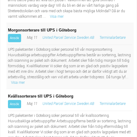
ännu bättre plats att leva och jobba i. Välkommen att göra skillnad i
människors vardag varje dag! Vill du bli en del av vårt härliga gäng på
Streteredsskolan och vara med och skapa bästa möjliga Mölndal? Då är du
varmt välkommen att ...
Visa mer
Morgonsorterare till UPS i Göteborg
Maj 11
United Parcel Service Sweden AB
Terminalarbetare
Ansök
UPS paketcenter i Göteborg söker personal till vår morgonsortering.
Huvudsakliga arbetsuppgifter Arbetsuppgifterna består av sortering, lastning
och scanning av paket och dokument. Arbetet sker från tidig morgon till tidig
förmiddag. Kvalifikationer Vi söker dig som är en glad och positiv lagspelare
med ett inre driv. Arbetet sker i högt tempo och det är därför viktigt att du är
arbetsvillig, stresstålig och van vid att arbeta under tidspress. Då tunga lyf...
Visa mer
Kvällssorterare till UPS i Göteborg
Maj 11
United Parcel Service Sweden AB
Terminalarbetare
Ansök
UPS paketcenter i Göteborg söker personal till vår kvällssortering.
Huvudsakliga arbetsuppgifter Arbetsuppgifterna består av sortering, lastning
och scanning av paket och dokument. Arbetet sker från tidig eftermiddag till
kväll. Kvalifikationer Vi söker dig som är en glad och positiv lagspelare med ett