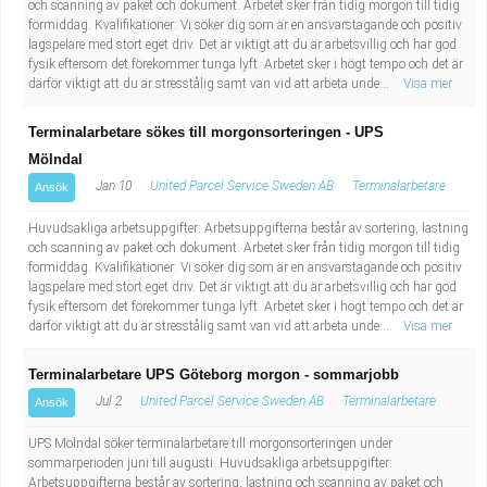
och scanning av paket och dokument. Arbetet sker från tidig morgon till tidig
förmiddag. Kvalifikationer: Vi söker dig som är en ansvarstagande och positiv
lagspelare med stort eget driv. Det är viktigt att du är arbetsvillig och har god
fysik eftersom det förekommer tunga lyft. Arbetet sker i högt tempo och det är
därför viktigt att du är stresstålig samt van vid att arbeta unde...
Visa mer
Terminalarbetare sökes till morgonsorteringen - UPS
Mölndal
Jan 10
United Parcel Service Sweden AB
Terminalarbetare
Ansök
Huvudsakliga arbetsuppgifter: Arbetsuppgifterna består av sortering, lastning
och scanning av paket och dokument. Arbetet sker från tidig morgon till tidig
förmiddag. Kvalifikationer: Vi söker dig som är en ansvarstagande och positiv
lagspelare med stort eget driv. Det är viktigt att du är arbetsvillig och har god
fysik eftersom det förekommer tunga lyft. Arbetet sker i högt tempo och det är
därför viktigt att du är stresstålig samt van vid att arbeta unde...
Visa mer
Terminalarbetare UPS Göteborg morgon - sommarjobb
Jul 2
United Parcel Service Sweden AB
Terminalarbetare
Ansök
UPS Mölndal söker terminalarbetare till morgonsorteringen under
sommarperioden juni till augusti. Huvudsakliga arbetsuppgifter:
Arbetsuppgifterna består av sortering, lastning och scanning av paket och