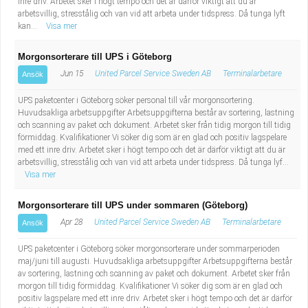
inre driv. Arbetet sker i högt tempo och det är därför viktigt att du är
arbetsvillig, stresstålig och van vid att arbeta under tidspress. Då tunga lyft
kan...
Visa mer
Morgonsorterare till UPS i Göteborg
Jun 15
United Parcel Service Sweden AB
Terminalarbetare
Ansök
UPS paketcenter i Göteborg söker personal till vår morgonsortering.
Huvudsakliga arbetsuppgifter Arbetsuppgifterna består av sortering, lastning
och scanning av paket och dokument. Arbetet sker från tidig morgon till tidig
förmiddag. Kvalifikationer Vi söker dig som är en glad och positiv lagspelare
med ett inre driv. Arbetet sker i högt tempo och det är därför viktigt att du är
arbetsvillig, stresstålig och van vid att arbeta under tidspress. Då tunga lyf...
Visa mer
Morgonsorterare till UPS under sommaren (Göteborg)
Apr 28
United Parcel Service Sweden AB
Terminalarbetare
Ansök
UPS paketcenter i Göteborg söker morgonsorterare under sommarperioden
maj/juni till augusti. Huvudsakliga arbetsuppgifter Arbetsuppgifterna består
av sortering, lastning och scanning av paket och dokument. Arbetet sker från
morgon till tidig förmiddag. Kvalifikationer Vi söker dig som är en glad och
positiv lagspelare med ett inre driv. Arbetet sker i högt tempo och det är därför