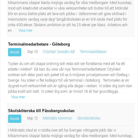
tillsammans skapar bästa möjliga vardag för våra medborgare. Med kunskap,
mod och kreativitet utvecklar vi våra verksamheter och bidrar till att Mölndal
blir en ännu bättre plats att leva och jobba i. Välkommen att göra skillnad i
människors vardag varje dag! Sörgårdsskolan är en 6-9 skola med plats för
cirka 400 elever. Skolans ambition är att ha 25 elever per klass. Arbetsro och
en...
Visa mer
Terminalmedarbetare - Göteborg
Sep 10
CityMail Sweden AB
Terminalarbetare
Ansök
Tycker du om att skapa ordning och reda och ser fördelarna med att ha ett
arbete i rörelse? Då kan du vara vår nya Terminalmedarbetare! CityMail
sorterar och delar post och paket till ca 6 miljoner privatpersoner och företag i
Sverige. Nu söker vi fler kollegor till vår terminal i Göteborg. Terminalen är en
dygnet-runt-verksamhet och är igång alla dagar i veckan. Vi söker dig som kan
jobba kväll och natt. Vi söker dig som: är minst 18 år har grundlägga...
Visa mer
Skolsköterska till Fässbergsskolan
Maj 12
Mölndals kommun
Skolsköterska
Ansök
I Mölndals stad är vi stolta över att ha Sveriges viktigaste jobb där vi
tillsammans skapar bästa möjliga vardag för våra medborgare. Med kunskap,