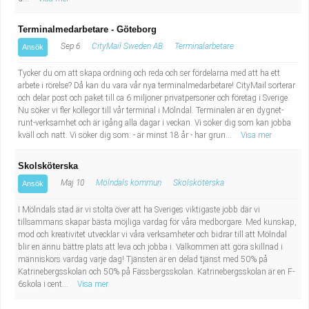
Terminalmedarbetare - Göteborg
Sep 6
CityMail Sweden AB
Terminalarbetare
Ansök
Tycker du om att skapa ordning och reda och ser fördelarna med att ha ett
arbete i rörelse? Då kan du vara vår nya terminalmedarbetare! CityMail sorterar
och delar post och paket till ca 6 miljoner privatpersoner och företag i Sverige.
Nu söker vi fler kollegor till vår terminal i Mölndal. Terminalen är en dygnet-
runt-verksamhet och är igång alla dagar i veckan. Vi söker dig som kan jobba
kväll och natt. Vi söker dig som: - är minst 18 år - har grun...
Visa mer
Skolsköterska
Maj 10
Mölndals kommun
Skolsköterska
Ansök
I Mölndals stad är vi stolta över att ha Sveriges viktigaste jobb där vi
tillsammans skapar bästa möjliga vardag för våra medborgare. Med kunskap,
mod och kreativitet utvecklar vi våra verksamheter och bidrar till att Mölndal
blir en ännu bättre plats att leva och jobba i. Välkommen att göra skillnad i
människors vardag varje dag! Tjänsten är en delad tjänst med 50% på
Katrinebergsskolan och 50% på Fässbergsskolan. Katrinebergsskolan är en F-
6skola i cent...
Visa mer