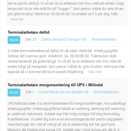
har en positiv attityd. Vi vill att du är arbetsam och trivs med att arbeta i högt
tempo och du är inte rädd för att "hugga i". Som person måste du vara driven
och gilla struktur. Starttid är 03:00-04:00. Du arbetar ca 5 h per dag, Mån...
Visa mer
Terminalarbetare deltid
Dec 27
Staffan Berglund Transport AB
Terminalarbetare
Ansök
Vi söker terminalarbetare på deltid till vår lokal i Mölndal. Arbetsuppgifter:
Sorterar och scannar gods. Arbetstid: Ca: 03:00-08:00. Tiderna kan dock
variera beroende på godsmängd. Vi vill att du är arbetsam och trivs med att
arbeta tidigt på morgonen. Som person måste du gilla struktur. Intervjuer sker
löpande då vi kommer att ha en snabb tillsättning.
Visa mer
Terminalarbetare morgonsortering till UPS i Mölndal
Feb 1
United Parcel Service Sweden AB
Terminalarbetare
Ansök
UPS Mölndal söker 3 st terminalarbetare till morgonsorteringen. Huvudsakliga
arbetsuppgifter: Arbetsuppgifterna består av sortering, lastning och scanning
av paket och dokument. Arbetet sker från tidig morgon till tidig förmiddag.
Kvalifikationer: Vi söker dig som är en ansvarstagande och positiv lagspelare
med stort eget driv. Det är viktigt att du är arbetsvillig och har god fysik
eftersom det förekommer tunga lyft. Arbetet sker i högt tempo och det är d...