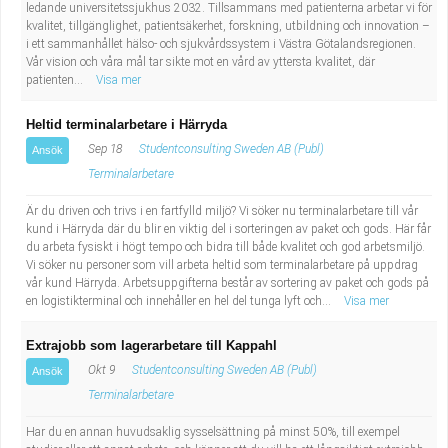
ledande universitetssjukhus 2032. Tillsammans med patienterna arbetar vi för
kvalitet, tillgänglighet, patientsäkerhet, forskning, utbildning och innovation –
i ett sammanhållet hälso- och sjukvårdssystem i Västra Götalandsregionen.
Vår vision och våra mål tar sikte mot en vård av yttersta kvalitet, där
patienten...
Visa mer
Heltid terminalarbetare i Härryda
Sep 18
Studentconsulting Sweden AB (Publ)
Ansök
Terminalarbetare
Är du driven och trivs i en fartfylld miljö? Vi söker nu terminalarbetare till vår
kund i Härryda där du blir en viktig del i sorteringen av paket och gods. Här får
du arbeta fysiskt i högt tempo och bidra till både kvalitet och god arbetsmiljö.
Vi söker nu personer som vill arbeta heltid som terminalarbetare på uppdrag
vår kund Härryda. Arbetsuppgifterna består av sortering av paket och gods på
en logistikterminal och innehåller en hel del tunga lyft och...
Visa mer
Extrajobb som lagerarbetare till Kappahl
Okt 9
Studentconsulting Sweden AB (Publ)
Ansök
Terminalarbetare
Har du en annan huvudsaklig sysselsättning på minst 50%, till exempel