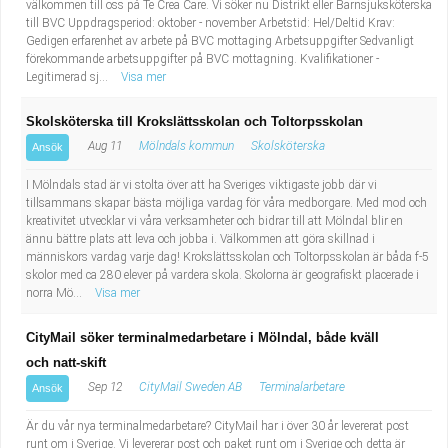
välkommen till oss på Te Crea Care. Vi söker nu Distrikt eller Barnsjuksköterska
till BVC Uppdragsperiod: oktober - november Arbetstid: Hel/Deltid Krav:
Gedigen erfarenhet av arbete på BVC mottaging Arbetsuppgifter Sedvanligt
förekommande arbetsuppgifter på BVC mottagning. Kvalifikationer -
Legitimerad sj...
Visa mer
Skolsköterska till Krokslättsskolan och Toltorpsskolan
Aug 11
Mölndals kommun
Skolsköterska
Ansök
I Mölndals stad är vi stolta över att ha Sveriges viktigaste jobb där vi
tillsammans skapar bästa möjliga vardag för våra medborgare. Med mod och
kreativitet utvecklar vi våra verksamheter och bidrar till att Mölndal blir en
ännu bättre plats att leva och jobba i. Välkommen att göra skillnad i
människors vardag varje dag! Krokslättsskolan och Toltorpsskolan är båda f-5
skolor med ca 280 elever på vardera skola. Skolorna är geografiskt placerade i
norra Mö...
Visa mer
CityMail söker terminalmedarbetare i Mölndal, både kväll
och natt-skift
Sep 12
CityMail Sweden AB
Terminalarbetare
Ansök
Är du vår nya terminalmedarbetare? CityMail har i över 30 år levererat post
runt om i Sverige. Vi levererar post och paket runt om i Sverige och detta är