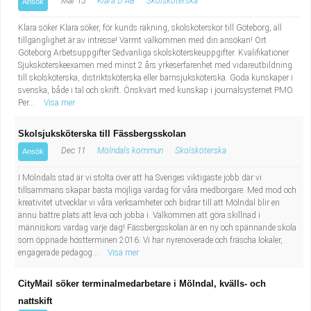
Mar 15
Klara D AB
Skolsköterska
Ansök
Klara söker Klara söker, för kunds räkning, skolsköterskor till Göteborg, all
tillgänglighet är av intresse! Varmt välkommen med din ansökan! Ort
Göteborg Arbetsuppgifter Sedvanliga skolsköterskeuppgifter. Kvalifikationer
Sjuksköterskeexamen med minst 2 års yrkeserfarenhet med vidareutbildning
till skolsköterska, distriktsköterska eller barnsjuksköterska. Goda kunskaper i
svenska, både i tal och skrift. Önskvärt med kunskap i journalsystemet PMO.
Per...
Visa mer
Skolsjuksköterska till Fässbergsskolan
Dec 11
Mölndals kommun
Skolsköterska
Ansök
I Mölndals stad är vi stolta över att ha Sveriges viktigaste jobb där vi
tillsammans skapar bästa möjliga vardag för våra medborgare. Med mod och
kreativitet utvecklar vi våra verksamheter och bidrar till att Mölndal blir en
ännu bättre plats att leva och jobba i. Välkommen att göra skillnad i
människors vardag varje dag! Fässbergsskolan är en ny och spännande skola
som öppnade höstterminen 2016. Vi har nyrenoverade och fräscha lokaler,
engagerade pedagog...
Visa mer
CityMail söker terminalmedarbetare i Mölndal, kvälls- och
nattskift