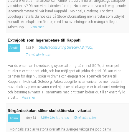
studier eller ett annat arbete, och känner att du vill ha ett långsiktigt extrajobb
vid sidan av? Då kan vi ha tjänsten för dig! Nu söker vi drivna och engagerade
lagermedarbetare till vår kund Kappahl i Mölndal, Göteborg. För detta
uppdrag anställs du hos oss på StudentConsulting men arbetar som uthyrd
konsult. Arbetsplatsen är stor, med flera avdelningar och många kollegor.
Arbetsupp...
Visa mer
Extrajobb som lagerarbetare till Kappahl
Okt 9
Studentconsulting Sweden AB (Publ)
Ansök
Terminalarbetare
Har du en annan huvudsaklig sysselsättning på minst 50 %, till exempel
studier eller ett annat jobb, och har möjlighet att jobba dagtid. Då kan vi ha
tjänsten för dig! Nu söker vi drivna och engagerade lagermedarbetare till
Kappahl i Mölndal, Göteborg. Arbetsuppgifterna är varierande men består i
huvudsak av plock av varor med hjälp av plockvagn eller truck samt sortering
och lossning av varor. Tillsammans med ditt team bidrar du till en energifylld
arbet...
Visa mer
Sörgårdsskolan söker skolsköterska - vikariat
Aug 14
Mölndals kommun
Skolsköterska
Ansök
I Mölndals stad är vi stolta över att ha Sveriges viktigaste jobb där vi