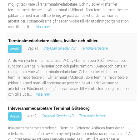
möjligt tack vare våra terminalmedarbetare. Och nu söker vi efter fler
terminalmedarbetare till vår terminal i Mölndal . Som terminalmedarbetare
jobbar du med manuell sortering av post och paket under varierande
arbetstider. Försändelserna går sedan vidare till vår utdelningsorganisation
och till slut ti...
Visa mer
Terminalmedarbetare sökes, kvällar och nätter.
Sep 14
CityMail Sweden AB
Terminalarbetare
Ansök
Är du vår nya terminalmedarbetare? CityMail har i över 30 år levererat post
runt om i Sverige. Vi levererar post och paket runt om i Sverige och detta är
möjligt tack vare våra terminalmedarbetare. Och nu söker vi efter fler
terminalmedarbetare till vår terminal i Mölndal . Som terminalmedarbetare
jobbar du med manuell sortering av post och paket under varierande
arbetstider. Försändelserna går sedan vidare till vår utdelningsorganisation
och till slut ti...
Visa mer
Inleveransmedarbetare Terminal Göteborg
Aug 9
CityMail Sweden AB
Terminalarbetare
Ansök
Inleveransmedarbetare sökes till Terminal Göteborg Äntligen finns det en
eftertraktad plats på en av våra nyckeltjänster som inleveransmedarbetare! Är
du intresserad av att vara spindeln i nätet, se till att våra leveranser är