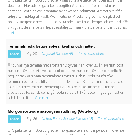
UPS paketcenter i Göteborg söker kvällssorterare under perioden november till
december. Huvudsakliga arbetsuppgifter Arbetsuppgifterna består av
sortering, lastning och scanning av paket och dokument. Arbetet sker från
tidig eftermiddag till kväll. Kvalifikationer Vi söker dig som är en glad och
positiv lagspelare med ett inre driv. Arbetet sker i högt tempo och det är därför
viktigt att du är arbetsvillig, stresstålig och van vid att arbeta under tidspres...
Visa mer
Terminalmedarbetare sökes, kvällar och nätter.
Sep 28
CityMail Sweden AB
Terminalarbetare
Ansök
Är du vår nya terminalmedarbetare? CityMail har i över 30 år levererat post
runt om i Sverige. Vi levererar post och paket runt om i Sverige och detta är
möjligt tack vare våra terminalmedarbetare. Och nu söker vi efter fler
terminalmedarbetare till vår terminal i Mölndal . Som terminalmedarbetare
jobbar du med manuell sortering av post och paket under varierande
arbetstider. Försändelserna går sedan vidare till vår utdelningsorganisation
och till slut ti...
Visa mer
Morgonsorterare säsongsanställning (Göteborg)
Sep 26
United Parcel Service Sweden AB
Terminalarbetare
Ansök
UPS paketcenter i Göteborg söker morgonsorterare under perioden november