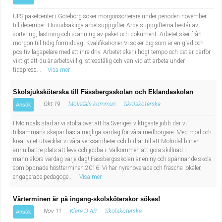
UPS paketcenter i Göteborg söker morgonsorterare under perioden november
till december. Huvudsakliga arbetsuppgifter Arbetsuppgifterna består av
sortering, lastning och scanning av paket och dokument. Arbetet sker från
morgon till tidig förmiddag. Kvalifikationer Vi söker dig som är en glad och
positiv lagspelare med ett inre driv. Arbetet sker i högt tempo och det är därför
viktigt att du är arbetsvillig, stresstålig och van vid att arbeta under
tidspress...
Visa mer
Skolsjuksköterska till Fässbergsskolan och Eklandaskolan
Okt 19
Mölndals kommun
Skolsköterska
Ansök
I Mölndals stad är vi stolta över att ha Sveriges viktigaste jobb där vi
tillsammans skapar bästa möjliga vardag för våra medborgare. Med mod och
kreativitet utvecklar vi våra verksamheter och bidrar till att Mölndal blir en
ännu bättre plats att leva och jobba i. Välkommen att göra skillnad i
människors vardag varje dag! Fässbergsskolan är en ny och spännande skola
som öppnade höstterminen 2016. Vi har nyrenoverade och fräscha lokaler,
engagerade pedagoge...
Visa mer
Vårterminen är på ingång-skolsköterskor sökes!
Nov 11
Klara D AB
Skolsköterska
Ansök