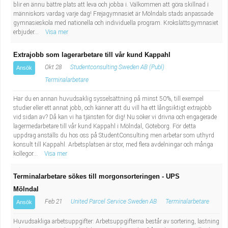
blir en ännu bättre plats att leva och jobba i. Välkommen att göra skillnad i
människors vardag varje dag! Frejagymnasiet är Mölndals stads anpassade
gymnasieskola med nationella och individuella program. Krokslättsgymnasiet
erbjuder...
Visa mer
Extrajobb som lagerarbetare till vår kund Kappahl
Okt 28
Studentconsulting Sweden AB (Publ)
Ansök
Terminalarbetare
Har du en annan huvudsaklig sysselsättning på minst 50%, till exempel
studier eller ett annat jobb, och känner att du vill ha ett långsiktigt extrajobb
vid sidan av? Då kan vi ha tjänsten för dig! Nu söker vi drivna och engagerade
lagermedarbetare till vår kund Kappahl i Mölndal, Göteborg. För detta
uppdrag anställs du hos oss på StudentConsulting men arbetar som uthyrd
konsult till Kappahl. Arbetsplatsen är stor, med flera avdelningar och många
kollegor...
Visa mer
Terminalarbetare sökes till morgonsorteringen - UPS
Mölndal
Feb 21
United Parcel Service Sweden AB
Terminalarbetare
Ansök
Huvudsakliga arbetsuppgifter: Arbetsuppgifterna består av sortering, lastning