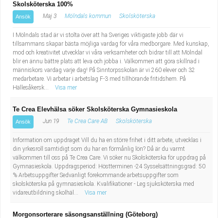
Skolsköterska 100%
Maj 3
Mölndals kommun
Skolsköterska
Ansök
I Mölndals stad är vi stolta över att ha Sveriges viktigaste jobb där vi
tillsammans skapar bästa möjliga vardag för våra medborgare. Med kunskap,
mod och kreativitet utvecklar vi våra verksamheter och bidrar till att Mölndal
blir en ännu bättre plats att leva och jobba i. Välkommen att göra skillnad i
människors vardag varje dag! På Sinntorpsskolan är vi 260 elever och 32
medarbetare. Vi arbetar i arbetslag F-3 med tillhörande fritidshem. På
Hällesåkersk...
Visa mer
Te Crea Elevhälsa söker Skolsköterska Gymnasieskola
Jun 19
Te Crea Care AB
Skolsköterska
Ansök
Information om uppdraget Vill du ha en större frihet i ditt arbete, utvecklas i
din yrkesroll samtidigt som du har en förmånlig lön? Då är du varmt
välkommen till oss på Te Crea Care. Vi söker nu Skolsköterska för uppdrag på
Gymnasieskola. Uppdragsperiod: Höstterminen -24 Sysselsättningsgrad: 50
% Arbetsuppgifter Sedvanligt förekommande arbetsuppgifter som
skolsköterska på gymnasieskola. Kvalifikationer - Leg sjuksköterska med
vidareutbildning skolhäl...
Visa mer
Morgonsorterare säsongsanställning (Göteborg)