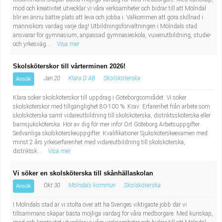
Industriell tillverkning
Behandlingsassistent/Socialpedagog
mod och kreativitet utvecklar vi våra verksamheter och bidrar till att Mölndal
blir en ännu bättre plats att leva och jobba i. Välkommen att göra skillnad i
människors vardag varje dag! Utbildningsförvaltningen i Mölndals stad
Installation, drift, underhåll
Tandsköterska
ansvarar för gymnasium, anpassad gymnasieskola, vuxenutbildning, studie-
och yrkesväg...
Visa mer
Kropps- och skönhetsvård
Budbilsförare
Skolsköterskor till vårterminen 2026!
Jan 20
Klara D AB
Skolsköterska
Ansök
Kultur, media, design
Tidningsbud/Tidningsdistributör
Klara söker skolsköterskor till uppdrag i Göteborgsområdet. Vi söker
Militärt arbete
Lärare i fritidshem/Fritidspedagog
skolsköterskor med tillgänglighet 80-100 %. Krav: Erfarenhet från arbete som
skolsköterska samt vidareutbildning till skolsköterska, distriktssköterska eller
barnsjuksköterska. Hör av dig för mer info! Ort Göteborg Arbetsuppgifter
Naturbruk
Taxiförare/Taxichaufför
Sedvanliga skolsköterskeuppgifter. Kvalifikationer Sjuksköterskeexamen med
minst 2 års yrkeserfarenhet med vidareutbildning till skolsköterska,
distriktsk...
Visa mer
Naturvetenskapligt arbete
Läkarsekreterare/Vårdadmin/Medicinsk
Vi söker en skolsköterska till skånhällaskolan
sekreterare
Pedagogiskt arbete
Okt 30
Mölndals kommun
Skolsköterska
Ansök
Lastbilsförare m.fl.
Sanering och renhållning
I Mölndals stad är vi stolta över att ha Sveriges viktigaste jobb där vi
tillsammans skapar bästa möjliga vardag för våra medborgare. Med kunskap,