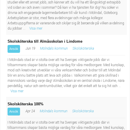
studier eller ett annat jobb, och känner att du vill ha ett långsiktigt extrajobb
vid sidan av och även i sommar? Då kan vi ha tjänsten för dig! Nu söker vi
drivna och engagerade lagermedarbetare till vår kund i Mölndal, Göteborg.
Arbetsplatsen är stor, med flera avdelningar och många kollegor.
Arbetsuppgifterna är varierande och skiljer sig åt beroende på vilken avdelning
du jobbar ...
Visa mer
Skolsköterska till Almåsskolan i Lindome
Jun 19
Mölndals kommun
Skolsköterska
Ansök
I Mölndals stad är vi stolta över att ha Sveriges viktigaste jobb där vi
tillsammans skapar bästa möjliga vardag för våra medborgare. Med kunskap,
mod och kreativitet utvecklar vi våra verksamheter och bidrar till att Mölndal
blir en ännu bättre plats att leva och jobba i. Välkommen att göra skillnad i
människors vardag varje dag! Almåsskolan är en central skola i Lindome, nära
pendeltåg, natur och centrumbutiker, vilket gör det enkelt att ta sig hit och ...
Visa mer
Skolsköterska 100%
Apr 24
Mölndals kommun
Skolsköterska
Ansök
I Mölndals stad är vi stolta över att ha Sveriges viktigaste jobb där vi
tillsammans skapar bästa möjliga vardag för våra medborgare. Med kunskap,