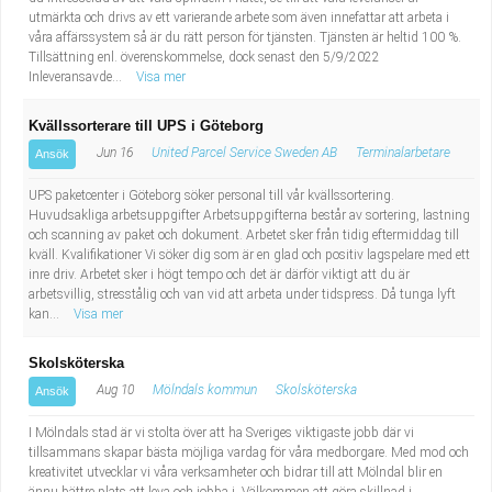
utmärkta och drivs av ett varierande arbete som även innefattar att arbeta i
våra affärssystem så är du rätt person för tjänsten. Tjänsten är heltid 100 %.
Tillsättning enl. överenskommelse, dock senast den 5/9/2022
Inleveransavde...
Visa mer
Kvällssorterare till UPS i Göteborg
Jun 16
United Parcel Service Sweden AB
Terminalarbetare
Ansök
UPS paketcenter i Göteborg söker personal till vår kvällssortering.
Huvudsakliga arbetsuppgifter Arbetsuppgifterna består av sortering, lastning
och scanning av paket och dokument. Arbetet sker från tidig eftermiddag till
kväll. Kvalifikationer Vi söker dig som är en glad och positiv lagspelare med ett
inre driv. Arbetet sker i högt tempo och det är därför viktigt att du är
arbetsvillig, stresstålig och van vid att arbeta under tidspress. Då tunga lyft
kan...
Visa mer
Skolsköterska
Aug 10
Mölndals kommun
Skolsköterska
Ansök
I Mölndals stad är vi stolta över att ha Sveriges viktigaste jobb där vi
tillsammans skapar bästa möjliga vardag för våra medborgare. Med mod och
kreativitet utvecklar vi våra verksamheter och bidrar till att Mölndal blir en