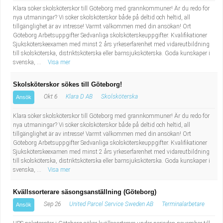
Klara söker skolsköterskor till Göteborg med grannkommuner! Är du redo för
nya utmaningar? Vi söker skolsköterskor både på deltid och heltid, all
tillgänglighet är av intresse! Varmt välkommen med din ansökan! Ort
Göteborg Arbetsuppgifter Sedvanliga skolsköterskeuppgifter. Kvalifikationer
Sjuksköterskeexamen med minst 2 års yrkeserfarenhet med vidareutbildning
till skolsköterska, distriktsköterska eller barnsjuksköterska. Goda kunskaper i
svenska, ...
Visa mer
Skolsköterskor sökes till Göteborg!
Okt 6
Klara D AB
Skolsköterska
Ansök
Klara söker skolsköterskor till Göteborg med grannkommuner! Är du redo för
nya utmaningar? Vi söker skolsköterskor både på deltid och heltid, all
tillgänglighet är av intresse! Varmt välkommen med din ansökan! Ort
Göteborg Arbetsuppgifter Sedvanliga skolsköterskeuppgifter. Kvalifikationer
Sjuksköterskeexamen med minst 2 års yrkeserfarenhet med vidareutbildning
till skolsköterska, distriktsköterska eller barnsjuksköterska. Goda kunskaper i
svenska, ...
Visa mer
Kvällssorterare säsongsanställning (Göteborg)
Sep 26
United Parcel Service Sweden AB
Terminalarbetare
Ansök