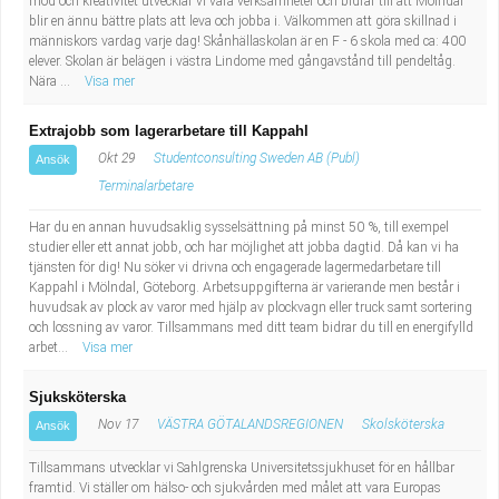
mod och kreativitet utvecklar vi våra verksamheter och bidrar till att Mölndal
Fastighetsskötare
Socialt arbete
blir en ännu bättre plats att leva och jobba i. Välkommen att göra skillnad i
människors vardag varje dag! Skånhällaskolan är en F - 6 skola med ca: 400
elever. Skolan är belägen i västra Lindome med gångavstånd till pendeltåg.
Informatör/Kommunikatör
Säkerhetsarbete
Nära ...
Visa mer
Brevbärare
Tekniskt arbete
Extrajobb som lagerarbetare till Kappahl
Okt 29
Studentconsulting Sweden AB (Publ)
Ansök
Sjuksköterska, grundutbildad
Transport
Terminalarbetare
Kock, storhushåll
Har du en annan huvudsaklig sysselsättning på minst 50 %, till exempel
studier eller ett annat jobb, och har möjlighet att jobba dagtid. Då kan vi ha
tjänsten för dig! Nu söker vi drivna och engagerade lagermedarbetare till
Undersköterska, vård- o specialavd. o mottagning
Kappahl i Mölndal, Göteborg. Arbetsuppgifterna är varierande men består i
huvudsak av plock av varor med hjälp av plockvagn eller truck samt sortering
och lossning av varor. Tillsammans med ditt team bidrar du till en energifylld
Bibliotekarie
arbet...
Visa mer
Administrativ assistent
Sjuksköterska
Nov 17
VÄSTRA GÖTALANDSREGIONEN
Skolsköterska
Ansök
Lärare i gymnasiet
Tillsammans utvecklar vi Sahlgrenska Universitetssjukhuset för en hållbar
framtid. Vi ställer om hälso- och sjukvården med målet att vara Europas