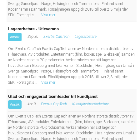
Fastighetsskötare
Socialt arbete
Sverige, Sandefjord i Norge, Helsingfors och Tammerfors i Finland samt
Köpenhamn i Danmark. Försäljningen uppgick 2018 till över 2,3 miljarder
SEK. Företaget s...
Visa mer
Informatör/Kommunikatör
Säkerhetsarbete
Lagerarbetare - Utleverans
Brevbärare
Tekniskt arbete
Sep 30
Exertis CapTech
Lagerarbetare
Ansök
Sjuksköterska, grundutbildad
Om Exertis CapTech Exertis CapTech är en av Nordens största distributörer av
Transport
IT-hårdvara, AV-produkter, Entertainment (film, böcker, spel & leksaker) samt en
av Nordens största PC-producenter. Verksamheten har sitt lager och
Kock, storhushåll
huvudkontor i Göteborg med lokalkontor i Stockholm, Helsingborg och Umeå i
Sverige, Sandefjord i Norge, Helsingfors och Tammerfors i Finland samt
Köpenhamn i Danmark. Försäljningen uppgick 2018 till över 2,3 miljarder
Undersköterska, vård- o specialavd. o mottagning
SEK. Företaget s...
Visa mer
Bibliotekarie
Glad och engagerad teamleader till kundtjänst
Apr 9
Exertis CapTech
Kundtjänstmedarbetare
Ansök
Administrativ assistent
Om Exertis CapTech Exertis CapTech är en av Nordens största distributörer av
IT-hårdvara, AV-produkter, Entertainment (film, böcker, spel & leksaker) samt en
Lärare i gymnasiet
av Nordens största PC-producenter. Verksamheten har sitt lager och
huvudkontor i Göteborg med lokalkontor i Stockholm, Helsingborg och Umeå i
Sverige, Sandefjord i Norge, Helsingfors och Tammerfors i Finland samt