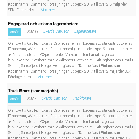
Köpenhamn i Danmark. Försäljningen uppgick 2018 till över 2,3 miljarder
SEK. Företaget s...
Visa mer
Engagerad och erfarna lagerarbetare
Mar 19
Exertis CapTech
Lagerarbetare
Ansök
Om Exertis CapTech Exertis CapTech är en av Nordens största distributörer av
IT-hårdvara, AV-produkter, Entertainment (film, böcker, spel & leksaker) samt en
av Nordens största PC-producenter. Verksamheten har sitt lager och
huvudkontor i Göteborg med lokalkontor i Stockholm, Helsingborg och Umeå i
Sverige, Sandefjord i Norge, Helsingfors och Tammerfors i Finland samt
Köpenhamn i Danmark. Försäljningen uppgick 2017 till över 2 miljarder SEK.
Företaget sam...
Visa mer
Truckförare (sommarjobb)
Mar 7
Exertis CapTech
Truckförare
Ansök
Om Exertis CapTech Exertis CapTech är en av Nordens största distributörer av
IT-hårdvara, AV-produkter, Entertainment (film, böcker, spel & leksaker) samt en
av Nordens största PC-producenter. Verksamheten har sitt lager och
huvudkontor i Göteborg med lokalkontor i Stockholm, Helsingborg och Umeå i
Sverige, Sandefjord i Norge, Helsingfors och Tammerfors i Finland samt
Köpenhamn i Danmark. Försäljningen uppgick 2017 till över 2 miljarder SEK.