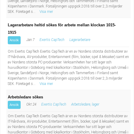
Sverige, Sandefjord i Norge, Helsingfors och Tammerfors i Finland samt
Industriell tillverkning
Behandlingsassistent/Socialpedagog
Köpenhamn i Danmark. Försäljningen uppgick 2018 till över 2,3 miljarder
SEK. Företaget s...
Visa mer
Installation, drift, underhåll
Tandsköterska
Lagerarbetare heltid sökes för arbete mellan klockan 1015-
1915
Kropps- och skönhetsvård
Budbilsförare
Jan 7
Exertis CapTech
Lagerarbetare
Ansök
Kultur, media, design
Tidningsbud/Tidningsdistributör
Om Exertis CapTech Exertis CapTech är en av Nordens största distributörer av
IT-hårdvara, AV-produkter, Entertainment (film, böcker, spel & leksaker) samt en
av Nordens största PC-producenter. Verksamheten har sitt lager och
Militärt arbete
Lärare i fritidshem/Fritidspedagog
huvudkontor i Göteborg med lokalkontor i Stockholm, Helsingborg och Umeå i
Sverige, Sandefjord i Norge, Helsingfors och Tammerfors i Finland samt
Naturbruk
Taxiförare/Taxichaufför
Köpenhamn i Danmark. Försäljningen uppgick 2018 till över 2,3 miljarder
SEK. Företaget s...
Visa mer
Naturvetenskapligt arbete
Läkarsekreterare/Vårdadmin/Medicinsk
Arbetsledare sökes
Okt 24
Exertis CapTech
Arbetsledare, lager
Ansök
sekreterare
Pedagogiskt arbete
Om Exertis CapTech Exertis CapTech är en av Nordens största distributörer av
IT-hårdvara, AV-produkter, Entertainment (film, böcker, spel & leksaker) samt en
Lastbilsförare m.fl.
Sanering och renhållning
av Nordens största PC-producenter. Verksamheten har sitt lager och
huvudkontor i Göteborg med lokalkontor i Stockholm, Helsingborg och Umeå i