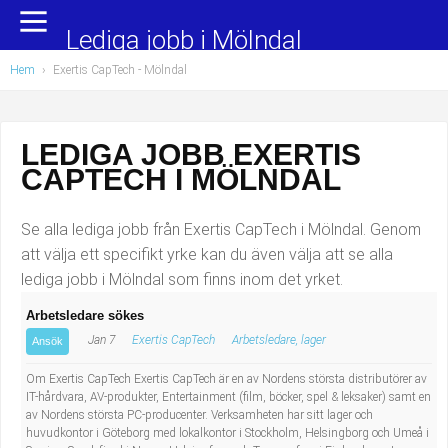
Yrkesområden
Populära jobb
Lediga jobb i Mölndal
Hem
›
Exertis CapTech - Mölndal
Administration, ekonomi, juridik
Undersköterska, hemtjänst och äldreboende
Bygg och anläggning
Städare/Lokalvårdare
LEDIGA JOBB EXERTIS
CAPTECH I MÖLNDAL
Chefer och verksamhetsledare
Barnskötare
Data/IT
Lärare i förskola/Förskollärare
Se alla lediga jobb från Exertis CapTech i Mölndal. Genom
att välja ett specifikt yrke kan du även välja att se alla
Försäljning, inköp, marknadsföring
Lagerarbetare
lediga jobb i Mölndal som finns inom det yrket.
Arbetsledare sökes
Hantverksyrken
Bussförare/Busschaufför
Jan 7
Exertis CapTech
Arbetsledare, lager
Ansök
Hotell, restaurang, storhushåll
Elevassistent
Om Exertis CapTech Exertis CapTech är en av Nordens största distributörer av
IT-hårdvara, AV-produkter, Entertainment (film, böcker, spel & leksaker) samt en
av Nordens största PC-producenter. Verksamheten har sitt lager och
Hälso- och sjukvård
Personlig assistent
huvudkontor i Göteborg med lokalkontor i Stockholm, Helsingborg och Umeå i