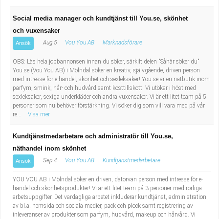
Social media manager och kundtjänst till You.se, skönhet
och vuxensaker
Aug 5
Vou You AB
Marknadsförare
Ansök
OBS: Läs hela jobbannonsen innan du söker, särkilt delen "Såhär söker du"
You.se (Vou You AB) i Mölndal söker en kreativ, självgående, driven person
med intresse för e-handel, skönhet och sexleksaker! You.se är en nätbutik inom
parfym, smink, hår- och hudvård samt kosttillskott. Vi utökar i höst med
sexleksaker, sexiga underkläder och andra vuxensaker. Vi är ett litet team på 5
personer som nu behöver förstärkning. Vi söker dig som vill vara med på vår
re...
Visa mer
Kundtjänstmedarbetare och administratör till You.se,
näthandel inom skönhet
Sep 4
Vou You AB
Kundtjänstmedarbetare
Ansök
YOU VOU AB i Mölndal söker en driven, datorvan person med intresse för e-
handel och skönhetsprodukter! Vi är ett litet team på 3 personer med rörliga
arbetsuppgifter. Det vardagliga arbetet inkluderar kundtjänst, administration
av bl.a. hemsida och sociala medier, pack och plock samt registrering av
inleveranser av produkter som parfym, hudvård, makeup och hårvård. Vi