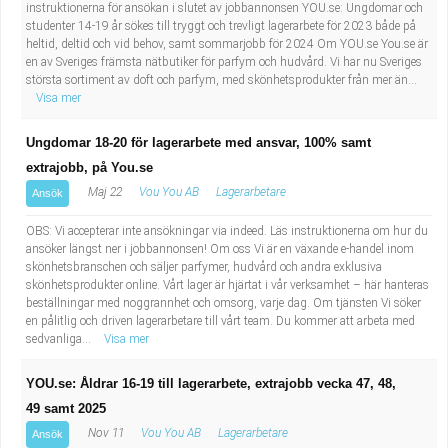
Fastighetsskötare
instruktionerna för ansökan i slutet av jobbannonsen YOU.se: Ungdomar och
Socialt arbete
studenter 14-19 år sökes till tryggt och trevligt lagerarbete för 2023 både på
heltid, deltid och vid behov, samt sommarjobb för 2024 Om YOU.se You.se är
Informatör/Kommunikatör
Säkerhetsarbete
en av Sveriges främsta nätbutiker för parfym och hudvård. Vi har nu Sveriges
största sortiment av doft och parfym, med skönhetsprodukter från mer än...
Visa mer
Brevbärare
Tekniskt arbete
Ungdomar 18-20 för lagerarbete med ansvar, 100% samt
Sjuksköterska, grundutbildad
Transport
extrajobb, på You.se
Maj 22
Vou You AB
Lagerarbetare
Ansök
Kock, storhushåll
OBS: Vi accepterar inte ansökningar via indeed. Läs instruktionerna om hur du
ansöker längst ner i jobbannonsen! Om oss Vi är en växande e-handel inom
Undersköterska, vård- o specialavd. o mottagning
skönhetsbranschen och säljer parfymer, hudvård och andra exklusiva
skönhetsprodukter online. Vårt lager är hjärtat i vår verksamhet – här hanteras
Bibliotekarie
beställningar med noggrannhet och omsorg, varje dag. Om tjänsten Vi söker
en pålitlig och driven lagerarbetare till vårt team. Du kommer att arbeta med
sedvanliga...
Visa mer
Administrativ assistent
YOU.se: Åldrar 16-19 till lagerarbete, extrajobb vecka 47, 48,
Lärare i gymnasiet
49 samt 2025
Nov 11
Vou You AB
Lagerarbetare
Ansök