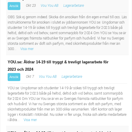
Okt 23
Vou You AB
Lagerarbetare
Ansök
OBS: Sök ej genom indeed. Skicka din ansökan från din egen e-mail till oss. Läs
instruktionerna för ansökan i slutet av jobbannonsen YOU.se: Ungdomar och
studenter 14-19 år sökes till tryggt och trevligt lagerarbete för 2023 både på
heltid, deltid och vid behov, samt sommarjobb för 2024 Om YOU.se You.se är
en av Sveriges främsta nätbutiker för parfym och hudvård. Vi har nu Sveriges
största sortiment av doft och parfym, med skönhetsprodukter från mer än
300...
Visa mer
YOU.se: Åldrar 14-19 till tryggt & trevligt lagerarbete för
2023 och 2024
Okt 7
Vou You AB
Lagerarbetare
Ansök
YOU.se: Ungdomar och studenter 14-19 år sökes till tryggt och trevligt
lagerarbete för 2023 både på heltid, deltid och vid behov, samt sommarjobb
för 2024 Om YOU.se You.se är en av Sveriges främsta nätbutiker för parfym
och hudvård. Vi har nu Sveriges största sortiment av doft och parfym, med
skönhetsprodukter från mer än 300 olika varumärken. Vårt kontor och lager
ligger i Krokslätt i Mölndal. Nu söker vi fler unga, friska och alerta medarbetare
i åldra...
Visa mer