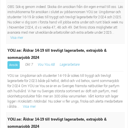
OBS: Sök ej genom indeed. Skicka din ansökan från din egen e-mail till oss. Läs
instruktionerna för ansökan i slutet av jobbannonsen YOU.se: Ungdomar och
studenter 16-19 år sökes till tryggt och trevligt lagerarbete för 2024 och 2025.
Nu söker vi dig som i första hand vill jobba extra under och runt black week nu
i November 2024, d.v.s vecka 47, 48 och 49. Det finns stora möjligheter att
avancera med mer utvecklande arbetsroller och extra arbete under 2025...
Visa mer
YOU.se: Åldrar 14-19 till trevligt lagerarbete, extrajobb &
sommarjobb 2024
Okt 7
Vou You AB
Lagerarbetare
Ansök
YOU.se: Ungdomar och studenter 14-19 år sökes till tryggt och trevligt
lagerarbete för 2023 både på heltid, deltid och vid behov, samt sommarjobb
för 2024 Om YOU.se You.se är en av Sveriges främsta nätbutiker för parfym
och hudvård. Vi har nu Sveriges största sortiment av doft och parfym, med
skönhetsprodukter från mer än 300 olika varumärken. Vårt kontor och lager
ligger i Krokslätt i Mölndal. Nu söker vi fler unga, friska och alerta medarbetare
i åldra...
Visa mer
YOU.se: Åldrar 14-19 till trevligt lagerarbete, extrajobb &
sommarjobb 2024