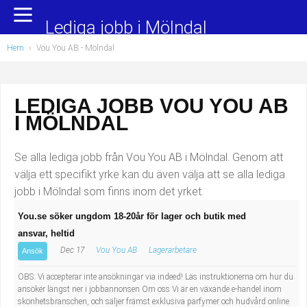
Yrkesområden
Populära jobb
Lediga jobb i Mölndal
Hem
›
Vou You AB - Mölndal
Administration, ekonomi, juridik
Undersköterska, hemtjänst och äldreboende
Bygg och anläggning
Städare/Lokalvårdare
LEDIGA JOBB VOU YOU AB
I MÖLNDAL
Chefer och verksamhetsledare
Barnskötare
Data/IT
Lärare i förskola/Förskollärare
Se alla lediga jobb från Vou You AB i Mölndal. Genom att
välja ett specifikt yrke kan du även välja att se alla lediga
Försäljning, inköp, marknadsföring
Lagerarbetare
jobb i Mölndal som finns inom det yrket.
You.se söker ungdom 18-20år för lager och butik med
Hantverksyrken
Bussförare/Busschaufför
ansvar, heltid
Dec 17
Vou You AB
Lagerarbetare
Hotell, restaurang, storhushåll
Elevassistent
Ansök
OBS: Vi accepterar inte ansökningar via indeed! Läs instruktionerna om hur du
Hälso- och sjukvård
Personlig assistent
ansöker längst ner i jobbannonsen Om oss Vi är en växande e-handel inom
skönhetsbranschen, och säljer främst exklusiva parfymer och hudvård online