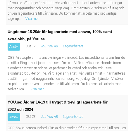
på you.se. Vårt lager är hjärtat i vår verksamhet – här hanteras beställningar
Industriell tillverkning
Behandlingsassistent/Socialpedagog
med noggrannhet och omsorg, varje dag. Om tjänsten Vi söker en pålitlig och
driven lagerarbetare till vårt team. Du kommer att arbeta med sedvanliga
lagerup...
Visa mer
Installation, drift, underhåll
Tandsköterska
Ungdomar 18-20år för lagerarbete med ansvar, 100% samt
Kropps- och skönhetsvård
Budbilsförare
extrajobb, på You.se
Jun 17
Vou You AB
Lagerarbetare
Ansök
Kultur, media, design
Tidningsbud/Tidningsdistributör
OBS: Vi accepterar inte ansökningar via indeed. Läs instruktionerna om hur du
Militärt arbete
Lärare i fritidshem/Fritidspedagog
ansöker längst ner i jobbannonsen! Om oss Vi är en växande e-handel inom
skönhetsbranschen och säljer parfymer, hudvård och andra exklusiva
skönhetsprodukter online. Vårt lager är hjärtat i vår verksamhet – här hanteras
Naturbruk
Taxiförare/Taxichaufför
beställningar med noggrannhet och omsorg, varje dag. Om tjänsten Vi söker
en pålitlig och driven lagerarbetare till vårt team. Du kommer att arbeta med
sedvanliga...
Visa mer
Naturvetenskapligt arbete
Läkarsekreterare/Vårdadmin/Medicinsk
YOU.se: Åldrar 14-19 till tryggt & trevligt lagerarbete för
sekreterare
Pedagogiskt arbete
2023 och 2024
Okt 23
Vou You AB
Lagerarbetare
Ansök
Lastbilsförare m.fl.
Sanering och renhållning
OBS: Sök ej genom indeed. Skicka din ansökan från din egen e-mail till oss. Läs