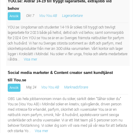
YOU.se: Åldrar 14-19 till tryggt lagerarbete, extrajobb vid
behov
Okt 7
Vou You AB
Lagerarbetare
Ansök
YOU.se: Ungdomar och studenter 14-19 år sökes till tryggt och trevligt
lagerarbete för 2023 både på heltid, deltid och vid behov, samt sommarjobb
för 2024 Om YOU.se You.se är en av Sveriges främsta nätbutiker för parfym
och hudvård. Vi har nu Sveriges största sortiment av doft och parfym, med
skönhetsprodukter från mer än 300 olika varumärken. Vårt kontor och lager
ligger i Krokslätt i Mölndal. Nu söker vi fler unga, friska och alerta medarbetare
i åldra...
Visa mer
Social media marketer & Content creator samt kundtjänst
till You.se
Maj 24
Vou You AB
Marknadsförare
Ansök
OBS: Läs hela jobbannonsen innan du söker, särkilt delen "Såhär söker du"
You.se (Vou You AB) i Mölndal söker en kreativ, självgående, driven person
med intresse för e-handel, parfym, skönhet och vuxensaker You.se är en
nätbutik inom parfym, smink, hår- & hudvård, apoteksvaror samt sexiga
underkläder och andra vuxensaker. Vi är ett litet team på 5 personer som nu
behöver förstärkning. Vi söker dig som vill vara med på vår resa för att befästa
och stärka Yo...
Visa mer