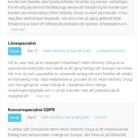
kunder som besöker våra fysiska bilhallar förväntar sig service i världsklass.
För att erbjuda samma förstklassiga service och försäljning för kunder som
besöker oss online satsar Hedin Mobility Group nu stort på e-handel. Vi har
idag flera webbshopar lanserade - och ännu mer på gång gällande både
försäljning av bilar och tillhörande produkter och tjänster. Arbetsbeskrivnin...
Visa mer
Lönespecialist
Sep 12
Hedin Mobility Group AB (publ)
Löneadministratör
Ansök
Vill du vara med på en intressant tillväxtresa? Hedin Mobility Group är en
spännande arbetsplats som består av ett gäng härliga och duktiga människor.
Här trivs du som uppskattar en varierande vardag och som föredrar att arbeta i
en föränderlig miljö. Våra medarbetare är grunden till att Hedin Mobility Group
växt framgångsrikt under många år. I koncernen finns många
utvecklingsmöjligheter och vi vill att individer med rätt potential ska få
möjlighet att ...
Visa mer
Koncernspecialist GDPR
Sep 8
Hedin Mobility Group AB (publ)
IT-jurist
Ansök
Vi utökar vårt Compliance team! Hedin Mobility Group är ett snabbväxande
företag med verksamheter i Sverige och Europa. Vårt fokus är på hållbarhet,