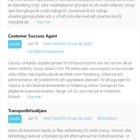
en föränderlig miljö. Våra medarbetare är grunden till att Hedin Mobility Group
växt framgångsrikt under många år. I koncernen finns många
utvecklingsmöjligheter och vi vill att individer med rätt potential ska få
möjlighet att ...
Visa mer
Customer Success Agent
Jun 19
Hedin Mobility Group AB (publ)
Ansök
Kundtjänstmedarbetare
Carplus utvecklar digitala tjänster för fordonsindustrin och har varit en del av
Hedin Mobility Group sedan 2014. På webbsidan www.carplus.se kan kunder
välja mellan leasingerbjudande samlade inom försäkring, bilservice och
administration, ett problemfritt och uppdaterat alternativ till att äga egen bil.
Carplus är den ledande leverantören av billeasing online i Sverige och har
pågående expansionsplaner i Norge. Vill du vara med på en intressant
tillväxtr...
Visa mer
Transportbilssäljare
Jun 12
Hedin Mobility Group AB (publ)
Bilförsäljare
Ansök
Hedin Bil-koncernen består av flera dotterbolag till Hedin Group. Genom våra
dotterbolag bedriver vi försäljning och eftermarknad för motorbranschen. Vi