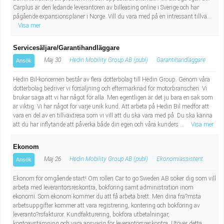
Carplus är den ledande leverantören av billeasing online i Sverige och har
pågående expansionsplaner i Norge. Vill du vara med på en intressant tillvä...
Visa mer
Servicesäljare/Garantihandläggare
Maj 30
Hedin Mobility Group AB (publ)
Garantihandläggare
Ansök
Hedin Bil-koncernen består av flera dotterbolag till Hedin Group. Genom våra
dotterbolag bedriver vi försäljning och eftermarknad för motorbranschen. Vi
brukar säga att vi har något för alla. Men egentligen är det ju bara en sak som
är viktig: Vi har något för varje unik kund. Att arbeta på Hedin Bil medför att
vara en del av en tillväxtresa som vi vill att du ska vara med på. Du ska känna
att du har inflytande att påverka både din egen och våra kunders ...
Visa mer
Ekonom
Maj 26
Hedin Mobility Group AB (publ)
Ekonomiassistent
Ansök
Ekonom för omgående start! Om rollen Car to go Sweden AB söker dig som vill
arbeta med leverantörsreskontra, bokföring samt administration inom
ekonomi. Som ekonom kommer du att få arbeta brett. Men dina fra?msta
arbetsuppgifter kommer att vara registrering, kontering och bokföring av
leveranto?rsfakturor. Kundfakturering, bokföra utbetalningar,
kontoavstämning och vara ansvarig för leverantörsreskontra. Utöver detta