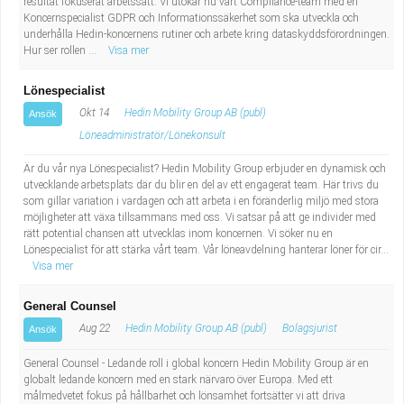
resultat fokuserat arbetssätt. Vi utökar nu vårt Compliance-team med en
Koncernspecialist GDPR och Informationssäkerhet som ska utveckla och
underhålla Hedin-koncernens rutiner och arbete kring dataskyddsförordningen.
Hur ser rollen ...
Visa mer
Lönespecialist
Okt 14
Hedin Mobility Group AB (publ)
Ansök
Löneadministratör/Lönekonsult
Är du vår nya Lönespecialist? Hedin Mobility Group erbjuder en dynamisk och
utvecklande arbetsplats där du blir en del av ett engagerat team. Här trivs du
som gillar variation i vardagen och att arbeta i en föränderlig miljö med stora
möjligheter att växa tillsammans med oss. Vi satsar på att ge individer med
rätt potential chansen att utvecklas inom koncernen. Vi söker nu en
Lönespecialist för att stärka vårt team. Vår löneavdelning hanterar löner för cir...
Visa mer
General Counsel
Aug 22
Hedin Mobility Group AB (publ)
Bolagsjurist
Ansök
General Counsel - Ledande roll i global koncern Hedin Mobility Group är en
globalt ledande koncern med en stark närvaro över Europa. Med ett
målmedvetet fokus på hållbarhet och lönsamhet fortsätter vi att driva