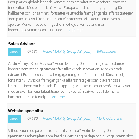
Group är en globalt ledande koncern som ständigt strävar efter tillväxt och
innovation. Med en stark närvaro i Europa och ett stort engagemang för
hållbarhet och lönsamhet, fortsätter vi utveckla framgångsrika affärsstrategier
som placerar oss i framkant inom vår bransch. Vi söker nu en driven och
operativ Koncernredovisningschef med djup kompetens inom
koncernredovisning och IFRS. I de...
Visa mer
Sales Advisor
Okt 31
Hedin Mobility Group AB (publ)
Bilförsäljare
Ansök
Är du vår nya Sales Advisor? Hedin Mobility Group är en globalt ledande
koncern som ständigt strävar efter tillväxt och innovation. Med en stark
närvaro i Europa och ett stort engagemang för hållbarhet och lönsamhet,
fortsätter vi utveckla framgångsrika affärsstrategier som placerar oss i
framkant inom vår bransch. Ditt uppdrag Vi söker nu en drivenSales Advisor
med ansvar för våra bilauktioner och fokus på B2B-kunder. I denna roll
hanterar du hela försälj...
Visa mer
Website specialist
Okt 30
Hedin Mobility Group AB (publ)
Marknadsförare
Ansök
Vill du vara med på en intressant tillväxtresa? Hedin Mobility Group är en
spännande arbetsplats som består av ett gäng härliga och duktiga människor.