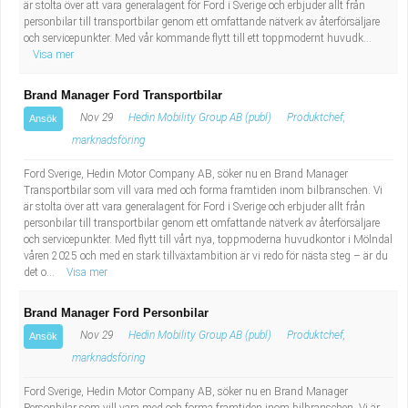
är stolta över att vara generalagent för Ford i Sverige och erbjuder allt från
personbilar till transportbilar genom ett omfattande nätverk av återförsäljare
och servicepunkter. Med vår kommande flytt till ett toppmodernt huvudk...
Visa mer
Brand Manager Ford Transportbilar
Nov 29
Hedin Mobility Group AB (publ)
Produktchef,
Ansök
marknadsföring
Ford Sverige, Hedin Motor Company AB, söker nu en Brand Manager
Transportbilar som vill vara med och forma framtiden inom bilbranschen. Vi
är stolta över att vara generalagent för Ford i Sverige och erbjuder allt från
personbilar till transportbilar genom ett omfattande nätverk av återförsäljare
och servicepunkter. Med flytt till vårt nya, toppmoderna huvudkontor i Mölndal
våren 2025 och med en stark tillväxtambition är vi redo för nästa steg – är du
det o...
Visa mer
Brand Manager Ford Personbilar
Nov 29
Hedin Mobility Group AB (publ)
Produktchef,
Ansök
marknadsföring
Ford Sverige, Hedin Motor Company AB, söker nu en Brand Manager