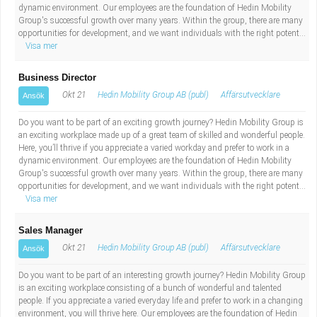
dynamic environment. Our employees are the foundation of Hedin Mobility
Group's successful growth over many years. Within the group, there are many
opportunities for development, and we want individuals with the right potent...
Visa mer
Business Director
Okt 21
Hedin Mobility Group AB (publ)
Affärsutvecklare
Ansök
Do you want to be part of an exciting growth journey? Hedin Mobility Group is
an exciting workplace made up of a great team of skilled and wonderful people.
Here, you’ll thrive if you appreciate a varied workday and prefer to work in a
dynamic environment. Our employees are the foundation of Hedin Mobility
Group's successful growth over many years. Within the group, there are many
opportunities for development, and we want individuals with the right potent...
Visa mer
Sales Manager
Okt 21
Hedin Mobility Group AB (publ)
Affärsutvecklare
Ansök
Do you want to be part of an interesting growth journey? Hedin Mobility Group
is an exciting workplace consisting of a bunch of wonderful and talented
people. If you appreciate a varied everyday life and prefer to work in a changing
environment, you will thrive here. Our employees are the foundation of Hedin