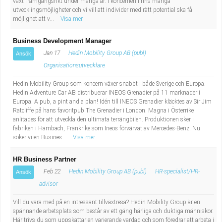
växt framgångsrikt under många år. I koncernen finns många
utvecklingsmöjligheter och vi vill att individer med rätt potential ska få
möjlighet att v...
Visa mer
Business Development Manager
Jan 17
Hedin Mobility Group AB (publ)
Ansök
Organisationsutvecklare
Hedin Mobility Group som koncern växer snabbt i både Sverige och Europa.
Hedin Adventure Car AB distribuerar INEOS Grenadier på 11 marknader i
Europa. A pub, a pint and a plan! Idén till INEOS Grenadier kläcktes av Sir Jim
Ratcliffe på hans favoritpub The Grenadier i London. Magna i Österrike
anlitades för att utveckla den ultimata terrängbilen. Produktionen sker i
fabriken i Hambach, Frankrike som Ineos förvärvat av Mercedes-Benz. Nu
söker vi en Busines...
Visa mer
HR Business Partner
Feb 22
Hedin Mobility Group AB (publ)
HR-specialist/HR-
Ansök
advisor
Vill du vara med på en intressant tillväxtresa? Hedin Mobility Group är en
spännande arbetsplats som består av ett gäng härliga och duktiga människor.
Här trivs du som uppskattar en varierande vardag och som föredrar att arbeta i