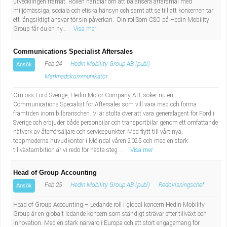
utvecklingen framåt. Rollen handlar om att balansera affärsmål med
miljömässiga, sociala och etiska hänsyn och samt att se till att koncernen tar
ett långsiktigt ansvar för sin påverkan. Din rollSom CSO på Hedin Mobility
Group får du en ny...
Visa mer
Communications Specialist Aftersales
Feb 24
Hedin Mobility Group AB (publ)
Ansök
Marknadskommunikatör
Om oss Ford Sverige, Hedin Motor Company AB, söker nu en
Communications Specialist för Aftersales som vill vara med och forma
framtiden inom bilbranschen. Vi är stolta över att vara generalagent för Ford i
Sverige och erbjuder både personbilar och transportbilar genom ett omfattande
nätverk av återförsäljare och servicepunkter. Med flytt till vårt nya,
toppmoderna huvudkontor i Mölndal våren 2025 och med en stark
tillväxtambition är vi redo för nästa steg ...
Visa mer
Head of Group Accounting
Feb 25
Hedin Mobility Group AB (publ)
Redovisningschef
Ansök
Head of Group Accounting – Ledande roll i global koncern Hedin Mobility
Group är en globalt ledande koncern som ständigt strävar efter tillväxt och
innovation. Med en stark närvaro i Europa och ett stort engagemang för