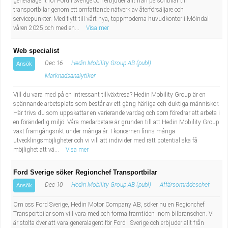
generalagent för Ford i Sverige och erbjuder allt från personbilar till
transportbilar genom ett omfattande nätverk av återförsäljare och
servicepunkter. Med flytt till vårt nya, toppmoderna huvudkontor i Mölndal
våren 2025 och med en...
Visa mer
Web specialist
Dec 16
Hedin Mobility Group AB (publ)
Ansök
Marknadsanalytiker
Vill du vara med på en intressant tillväxtresa? Hedin Mobility Group är en
spännande arbetsplats som består av ett gäng härliga och duktiga människor.
Här trivs du som uppskattar en varierande vardag och som föredrar att arbeta i
en föränderlig miljö. Våra medarbetare är grunden till att Hedin Mobility Group
växt framgångsrikt under många år. I koncernen finns många
utvecklingsmöjligheter och vi vill att individer med rätt potential ska få
möjlighet att vä...
Visa mer
Ford Sverige söker Regionchef Transportbilar
Dec 10
Hedin Mobility Group AB (publ)
Affärsområdeschef
Ansök
Om oss Ford Sverige, Hedin Motor Company AB, söker nu en Regionchef
Transportbilar som vill vara med och forma framtiden inom bilbranschen. Vi
är stolta över att vara generalagent för Ford i Sverige och erbjuder allt från