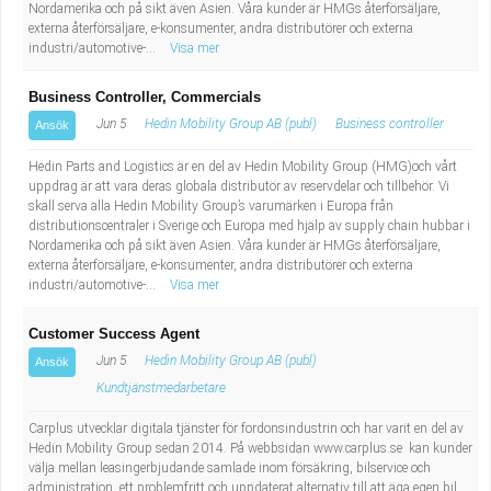
Nordamerika och på sikt även Asien. Våra kunder är HMGs återförsäljare,
externa återförsäljare, e-konsumenter, andra distributörer och externa
industri/automotive-...
Visa mer
Business Controller, Commercials
Jun 5
Hedin Mobility Group AB (publ)
Business controller
Ansök
Hedin Parts and Logistics är en del av Hedin Mobility Group (HMG)och vårt
uppdrag är att vara deras globala distributör av reservdelar och tillbehör. Vi
skall serva alla Hedin Mobility Group’s varumärken i Europa från
distributionscentraler i Sverige och Europa med hjälp av supply chain hubbar i
Nordamerika och på sikt även Asien. Våra kunder är HMGs återförsäljare,
externa återförsäljare, e-konsumenter, andra distributörer och externa
industri/automotive-...
Visa mer
Customer Success Agent
Jun 5
Hedin Mobility Group AB (publ)
Ansök
Kundtjänstmedarbetare
Carplus utvecklar digitala tjänster för fordonsindustrin och har varit en del av
Hedin Mobility Group sedan 2014. På webbsidan www.carplus.se kan kunder
välja mellan leasingerbjudande samlade inom försäkring, bilservice och
administration, ett problemfritt och uppdaterat alternativ till att äga egen bil.