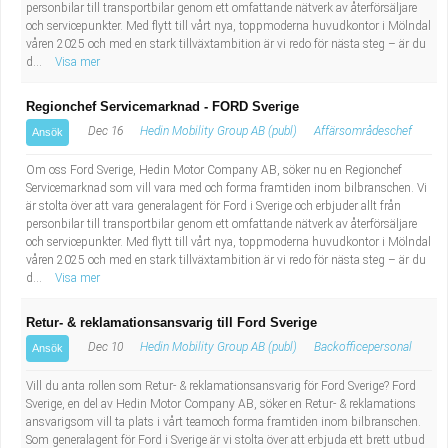
personbilar till transportbilar genom ett omfattande nätverk av återförsäljare
och servicepunkter. Med flytt till vårt nya, toppmoderna huvudkontor i Mölndal
våren 2025 och med en stark tillväxtambition är vi redo för nästa steg – är du
d...
Visa mer
Regionchef Servicemarknad - FORD Sverige
Dec 16
Hedin Mobility Group AB (publ)
Affärsområdeschef
Ansök
Om oss Ford Sverige, Hedin Motor Company AB, söker nu en Regionchef
Servicemarknad som vill vara med och forma framtiden inom bilbranschen. Vi
är stolta över att vara generalagent för Ford i Sverige och erbjuder allt från
personbilar till transportbilar genom ett omfattande nätverk av återförsäljare
och servicepunkter. Med flytt till vårt nya, toppmoderna huvudkontor i Mölndal
våren 2025 och med en stark tillväxtambition är vi redo för nästa steg – är du
d...
Visa mer
Retur- & reklamationsansvarig till Ford Sverige
Dec 10
Hedin Mobility Group AB (publ)
Backofficepersonal
Ansök
Vill du anta rollen som Retur- & reklamationsansvarig för Ford Sverige? Ford
Sverige, en del av Hedin Motor Company AB, söker en Retur- & reklamations
ansvarigsom vill ta plats i vårt teamoch forma framtiden inom bilbranschen.
Som generalagent för Ford i Sverige är vi stolta över att erbjuda ett brett utbud