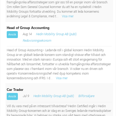
framgångsrika affärsstrategier som gör oss till en pionjär inom vår bransch.
Om rollen Som General Counsel kommer du att ha en nyckelroll i Hedin
Mobility Groups fortsatta utveckling. Du kommer att leda koncernens
avdelning Legal & Compliance, med t...
Visa mer
Head of Group Accounting
Aug 14
Hedin Mobility Group AB (publ)
Ansök
Redovisningsekonom
Head of Group Accounting– Ledande roll i global koncern Hedin Mobility
Group är en globalt ledande koncern som ständigt strävar efter tillväxt och
innovation. Med en stark närvaro i Europa och ett stort engagemang för
hållbarhet och lönsamhet, fortsätter vi utveckla framgångsrika affärsstrategier
som placerar oss i framkant inom vår bransch. Vi söker nu en driven och
operativ Koncernredovisningschef med djup kompetens inom
koncernredovisning och IFRS. I d...
Visa mer
Car Trader
Jul 9
Hedin Mobility Group AB (publ)
Bilförsäljare
Ansök
Vill du vara med på en intressant tillväxtresa? Hedin Certified ingår i Hedin
Mobility Group-koncernen och är idag en av Sveriges ledande marknadsplatser
för begagnade bilar. Vi behöver nu stärka upp vårt team med ytterligare en