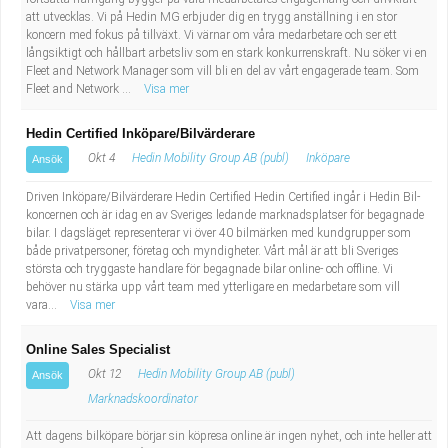
att utvecklas. Vi på Hedin MG erbjuder dig en trygg anställning i en stor
koncern med fokus på tillväxt. Vi värnar om våra medarbetare och ser ett
långsiktigt och hållbart arbetsliv som en stark konkurrenskraft. Nu söker vi en
Fleet and Network Manager som vill bli en del av vårt engagerade team. Som
Fleet and Network ...
Visa mer
Hedin Certified Inköpare/Bilvärderare
Okt 4
Hedin Mobility Group AB (publ)
Inköpare
Ansök
Driven Inköpare/Bilvärderare Hedin Certified Hedin Certified ingår i Hedin Bil-
koncernen och är idag en av Sveriges ledande marknadsplatser för begagnade
bilar. I dagsläget representerar vi över 40 bilmärken med kundgrupper som
både privatpersoner, företag och myndigheter. Vårt mål är att bli Sveriges
största och tryggaste handlare för begagnade bilar online- och offline. Vi
behöver nu stärka upp vårt team med ytterligare en medarbetare som vill
vara...
Visa mer
Online Sales Specialist
Okt 12
Hedin Mobility Group AB (publ)
Ansök
Marknadskoordinator
Att dagens bilköpare börjar sin köpresa online är ingen nyhet, och inte heller att