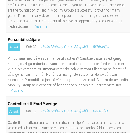
Industriell tillverkning
Behandlingsassistent/Socialpedagog
prefer to work in a changing environment, you will thrive here. Our employees
are the foundation of Hedin Mobility Group's successful growth for many
years. There are many development opportunities in the group and we want
Installation, drift, underhåll
Tandsköterska
individuals with the right potential to have the opportunity to grow with us.
Hedin Busine...
Visa mer
Kropps- och skönhetsvård
Budbilsförare
Personbilssäljare
Feb 20
Hedin Mobility Group AB (publ)
Bilförsäljare
Ansök
Kultur, media, design
Tidningsbud/Tidningsdistributör
Vill du vara med på en spännande tillväxtresa? Carstore består av ett gäng
Militärt arbete
Lärare i fritidshem/Fritidspedagog
härliga, duktiga människor vars stora passion är fordon och fordonstjänster.
Vi hjälper varandra, vi utmanar varandra och vi strävar tillsammans för att nå
våra gemensamma mål. Nu får du möjligheten att bli en del av vårt team i
Naturbruk
Taxiförare/Taxichaufför
rollen som Personbilssäljare på vår anläggning i Mölndal. Som en del av Hedin
Mobility Group är vi experter på begagnade bilar och erbjuder ett brett urval ...
Visa mer
Naturvetenskapligt arbete
Läkarsekreterare/Vårdadmin/Medicinsk
Controller till Ford Sverige
sekreterare
Pedagogiskt arbete
Maj 12
Hedin Mobility Group AB (publ)
Controller
Ansök
Lastbilsförare m.fl.
Sanering och renhållning
Controller till affärsnära roll i internationell miljö Vill du arbeta nära affären och
vara med och driva lönsamheten i en internationell kontext? Nu söker vi en