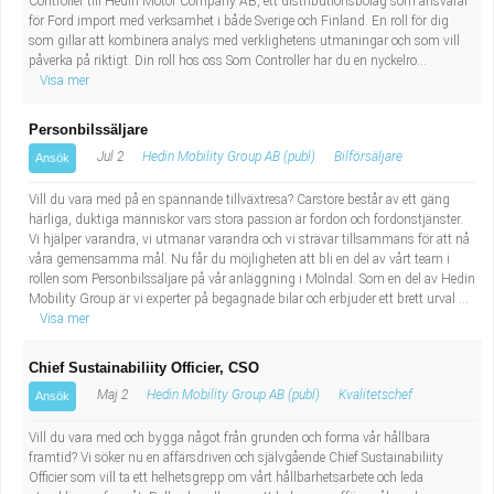
Controller till Hedin Motor Company AB, ett distributionsbolag som ansvarar
Fastighetsskötare
Socialt arbete
för Ford import med verksamhet i både Sverige och Finland. En roll för dig
som gillar att kombinera analys med verklighetens utmaningar och som vill
påverka på riktigt. Din roll hos oss Som Controller har du en nyckelro...
Informatör/Kommunikatör
Säkerhetsarbete
Visa mer
Brevbärare
Tekniskt arbete
Personbilssäljare
Jul 2
Hedin Mobility Group AB (publ)
Bilförsäljare
Ansök
Sjuksköterska, grundutbildad
Transport
Vill du vara med på en spännande tillväxtresa? Carstore består av ett gäng
härliga, duktiga människor vars stora passion är fordon och fordonstjänster.
Kock, storhushåll
Vi hjälper varandra, vi utmanar varandra och vi strävar tillsammans för att nå
våra gemensamma mål. Nu får du möjligheten att bli en del av vårt team i
Undersköterska, vård- o specialavd. o mottagning
rollen som Personbilssäljare på vår anläggning i Mölndal. Som en del av Hedin
Mobility Group är vi experter på begagnade bilar och erbjuder ett brett urval ...
Visa mer
Bibliotekarie
Chief Sustainabiliity Officier, CSO
Administrativ assistent
Maj 2
Hedin Mobility Group AB (publ)
Kvalitetschef
Ansök
Vill du vara med och bygga något från grunden och forma vår hållbara
Lärare i gymnasiet
framtid? Vi söker nu en affärsdriven och självgående Chief Sustainabiliity
Officier som vill ta ett helhetsgrepp om vårt hållbarhetsarbete och leda