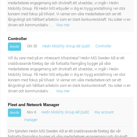
medarbetares engagemang och drivkraft att utvecklas, vi ingår i Hedin
Mobility Group. På Hedin MG erbjuder vi dig en trygg anställning i en stor
koncern med fokus på tillväxt. Vi värnar om våra medarbetare och ser ett
långsiktigt och hållbart arbetsliv som en stark konkurrenskraft. Nu söker vi en
driven och kommunikativ ...
Visa mer
Controller
Okt 30
Hedin Mobility Group AB (publ)
Controller
Ansök
Vill du vara med på en intressant tillväxtresa? Hedin MG Sweden AB är ett
snabbväxande företag där vår fortsatta framgång bygger på våra
medarbetares engagemang och drivkraft att utvecklas, vi ingår i Hedin
Mobility Group. På Hedin MG erbjuder vi dig en trygg anställning i en stor
koncern med fokus på tillväxt. Vi värnar om våra medarbetare och ser ett
långsiktigt och hållbart arbetsliv som en stark konkurrenskraft. Nu söker vi en
driven och kommunikativ ...
Visa mer
Fleet and Network Manager
Nov 6
Hedin Mobility Group AB (publ)
Key account
Ansök
manager
Om tjänsten Hedin MG Sweden AB är ett snabbväxande företag där vår
fortsatta framgång bygger på våra medarbetares engagemang och drivkraft