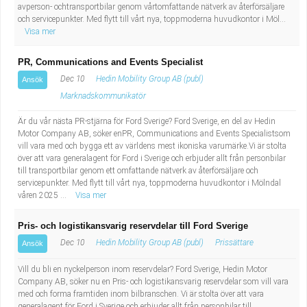
avperson- ochtransportbilar genom vårtomfattande nätverk av återförsäljare
och servicepunkter. Med flytt till vårt nya, toppmoderna huvudkontor i Möl...
Visa mer
PR, Communications and Events Specialist
Dec 10
Hedin Mobility Group AB (publ)
Ansök
Marknadskommunikatör
Är du vår nästa PR-stjärna för Ford Sverige? Ford Sverige, en del av Hedin
Motor Company AB, söker enPR, Communications and Events Specialistsom
vill vara med och bygga ett av världens mest ikoniska varumärke.Vi är stolta
över att vara generalagent för Ford i Sverige och erbjuder allt från personbilar
till transportbilar genom ett omfattande nätverk av återförsäljare och
servicepunkter. Med flytt till vårt nya, toppmoderna huvudkontor i Mölndal
våren 2025 ...
Visa mer
Pris- och logistikansvarig reservdelar till Ford Sverige
Dec 10
Hedin Mobility Group AB (publ)
Prissättare
Ansök
Vill du bli en nyckelperson inom reservdelar? Ford Sverige, Hedin Motor
Company AB, söker nu en Pris- och logistikansvarig reservdelar som vill vara
med och forma framtiden inom bilbranschen. Vi är stolta över att vara
generalagent för Ford i Sverige och erbjuder allt från personbilar till