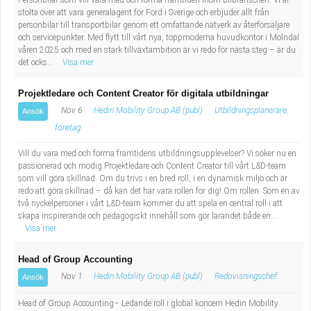
Personbilar som vill vara med och forma framtiden inom bilbranschen. Vi är
stolta över att vara generalagent för Ford i Sverige och erbjuder allt från
personbilar till transportbilar genom ett omfattande nätverk av återförsäljare
och servicepunkter. Med flytt till vårt nya, toppmoderna huvudkontor i Mölndal
våren 2025 och med en stark tillväxtambition är vi redo för nästa steg – är du
det ocks...
Visa mer
Projektledare och Content Creator för digitala utbildningar
Nov 6
Hedin Mobility Group AB (publ)
Utbildningsplanerare,
Ansök
företag
Vill du vara med och forma framtidens utbildningsupplevelser? Vi söker nu en
passionerad och modig Projektledare och Content Creator till vårt L&D-team
som vill göra skillnad. Om du trivs i en bred roll, i en dynamisk miljö och är
redo att göra skillnad – då kan det här vara rollen för dig! Om rollen: Som en av
två nyckelpersoner i vårt L&D-team kommer du att spela en central roll i att
skapa inspirerande och pedagogiskt innehåll som gör lärandet både en...
Visa mer
Head of Group Accounting
Nov 1
Hedin Mobility Group AB (publ)
Redovisningschef
Ansök
Head of Group Accounting– Ledande roll i global koncern Hedin Mobility