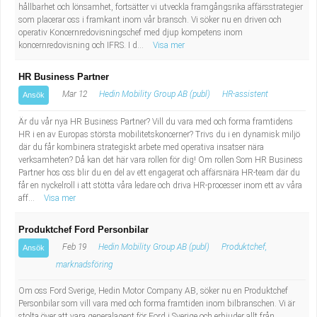
hållbarhet och lönsamhet, fortsätter vi utveckla framgångsrika affärsstrategier
som placerar oss i framkant inom vår bransch. Vi söker nu en driven och
operativ Koncernredovisningschef med djup kompetens inom
koncernredovisning och IFRS. I d...
Visa mer
HR Business Partner
Mar 12
Hedin Mobility Group AB (publ)
HR-assistent
Ansök
Är du vår nya HR Business Partner? Vill du vara med och forma framtidens
HR i en av Europas största mobilitetskoncerner? Trivs du i en dynamisk miljö
där du får kombinera strategiskt arbete med operativa insatser nära
verksamheten? Då kan det här vara rollen för dig! Om rollen Som HR Business
Partner hos oss blir du en del av ett engagerat och affärsnära HR-team där du
får en nyckelroll i att stötta våra ledare och driva HR-processer inom ett av våra
aff...
Visa mer
Produktchef Ford Personbilar
Feb 19
Hedin Mobility Group AB (publ)
Produktchef,
Ansök
marknadsföring
Om oss Ford Sverige, Hedin Motor Company AB, söker nu en Produktchef
Personbilar som vill vara med och forma framtiden inom bilbranschen. Vi är
stolta över att vara generalagent för Ford i Sverige och erbjuder allt från