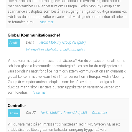
externt? Hos oss får du möjligheten att jobba i en dynamisk global koncern
med verksamhet i 14 länder runt om i Europa. Hedin Mobility Group är en
spännande arbetsplats som består av ett gäng härliga och duktiga människor.
Här trivs du som uppskattar en varierande vardag och som föredrar att arbeta i
en föränderlig mi...
Visa mer
Global Kommunikationschef
Dec 1
Hedin Mobility Group AB (publ)
Ansök
Informationschef/Kommunikationschef
Vill du vara med på en intressant tillväxtresa? Har du en passion för att forma
och leda globala kommunikationsstrategier? Hos oss får du möjligheten att
vara spindeln i nätet för både intern och extern kommunikation i en dynamisk
global koncern med verksamhet i 14 länder runt om i Europa. Hedin Mobility
Group är en spännande arbetsplats som består av ett gäng härliga och
duktiga människor. Här trivs du som uppskattar en varierande vardag och
som föredrar...
Visa mer
Controller
Okt 27
Hedin Mobility Group AB (publ)
Controller
Ansök
Vill du vara med på en intressant tillväxtresa? Hedin MG Sweden AB är ett
snabbväxande företag där vår fortsatta framgång bygger på våra