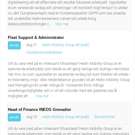
digitalisering och ett affärsnära och resultat fokuserat arbetssätt. Uppskattar
du en varierande vardag och utmaningar i ett konstant högt tempo? Vi utökar
nu vårt Compliance-team med en Koncernspecialist GDPR som ska utveckla
och underhålla Hedin-koncernens rutiner och arbete kring
dataskyddsförordningen (...
Visa mer
Fleet Support & Administrator
Aug 21
Hedin Mobility Group AB (publ)
Ansök
Kundtjänstmedarbetare
Vill du vara med på en intressant tillväxtresa? Hedin Mobility Group är en
spännande arbetsplats som består av ett gäng härliga och duktiga människor.
Här trivs du som uppskattar en varierande vardag och som föredrar att arbeta i
en föränderlig miljö. Våra medarbetare är grunden till att Hedin Mobility Group
växt framgångsrikt under många år. I koncernen finns många
utvecklingsmöjligheter och vi vill att individer med rätt potential ska få
möjlighet att ...
Visa mer
Head of Finance INEOS Grenadier
Aug 15
Hedin Mobility Group AB (publ)
Ekonomichef
Ansök
Vill du vara med på en intressant tillväxtresa? Hedin Mobility Group är en
spännande arbetsplats som består av ett gäng härliga och duktiga människor.