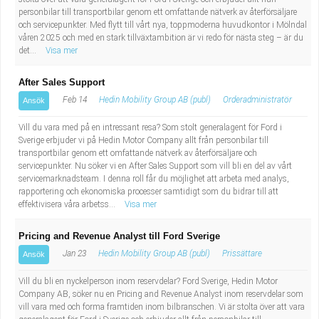
personbilar till transportbilar genom ett omfattande nätverk av återförsäljare
och servicepunkter. Med flytt till vårt nya, toppmoderna huvudkontor i Mölndal
våren 2025 och med en stark tillväxtambition är vi redo för nästa steg – är du
det...
Visa mer
After Sales Support
Feb 14
Hedin Mobility Group AB (publ)
Orderadministratör
Ansök
Vill du vara med på en intressant resa? Som stolt generalagent för Ford i
Sverige erbjuder vi på Hedin Motor Company allt från personbilar till
transportbilar genom ett omfattande nätverk av återförsäljare och
servicepunkter. Nu söker vi en After Sales Support som vill bli en del av vårt
servicemarknadsteam. I denna roll får du möjlighet att arbeta med analys,
rapportering och ekonomiska processer samtidigt som du bidrar till att
effektivisera våra arbetss...
Visa mer
Pricing and Revenue Analyst till Ford Sverige
Jan 23
Hedin Mobility Group AB (publ)
Prissättare
Ansök
Vill du bli en nyckelperson inom reservdelar? Ford Sverige, Hedin Motor
Company AB, söker nu en Pricing and Revenue Analyst inom reservdelar som
vill vara med och forma framtiden inom bilbranschen. Vi är stolta över att vara