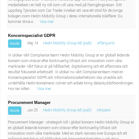
medarbetare i en helt ny roll som vill vara med på framgångsresan. Ditt
uppdrag Tjänsten som Car Trader innebär att vara ett stöd för de övriga
bolagen inom Hedin Mobility Group i deras internationella bilaffärer. Du
kommer driva e...
Visa mer
Koncernspecialist GDPR
Maj 14
Hedin Mobility Group AB (publ)
Affärsjurist
Ansök
Vi utökar vårt Compliance team! Hedin Mobility Group är en globalt ledande
koncern som strävar efter kontinuerlig tillväxt och innovation inom våra
marknader. Vårt fokus är på hållbarhet, digitalisering och ett affärsnära och
resultat fokuserat arbetssätt. Vi utökar nu vårt Compliance-team med en
Koncernspecialist GDPR och Informationssäkerhetsom ska utveckla och
underhålla Hedin-koncernens rutiner och arbete kring dataskyddsförordningen.
Hur ser rollen ...
Visa mer
Procurement Manager
Jun 25
Hedin Mobility Group AB (publ)
Inköpare
Ansök
Procurement Manager - strategisk roll i global koncern Hedin Mobility Group är
en globalt ledande koncern som strävar efter kontinuerlig tillväxt och
innovation inom våra marknader. Med en stark närvaro över Europa och ett