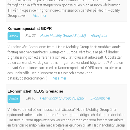
målmedvetet fokus på hållbarhet och lönsamhet fortsätter vi att driva
framgångsrika affärsstrategier som gör oss till en pionjär inom vår bransch.
Till vår Inköpsavdelning för indirekt material och tjänster på Hedin Mobility
Group söker ...
Visa mer
Koncernspecialist GDPR
Feb 27
Hedin Mobility Group AB (publ)
Affärsjurist
Ansök
Vi utökar vårt Compliance team! Hedin Mobility Group är ett snabbväxande
företag med verksamheter i Sverige och Europa. Vårt fokus är på hållbarhet,
digitalisering och ett affärsnära och resultat fokuserat arbetssätt. Uppskattar
du en varierande vardag och utmaningar i ett konstant högt tempo? Vi utökar
nu vårt Compliance-team med en Koncernspecialist GDPR som ska utveckla
och underhålla Hedin-koncernens rutiner och arbete kring
dataskyddsförordningen (...
Visa mer
Ekonomichef INEOS Grenadier
Jan 16
Hedin Mobility Group AB (publ)
Ekonomichef
Ansök
Vill du vara med på en intressant tillväxtresa? Hedin Mobility Group är en
spännande arbetsplats som består av ett gäng härliga och duktiga människor.
Här trivs du som uppskattar en varierande vardag och som föredrar att arbeta i
en föränderlig miljö. Våra medarbetare är grunden till att Hedin Mobility Group