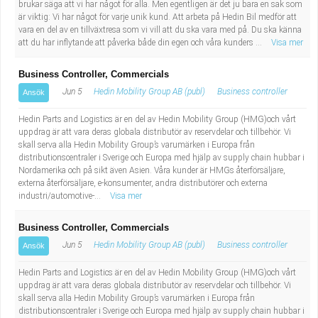
brukar säga att vi har något för alla. Men egentligen är det ju bara en sak som
är viktig: Vi har något för varje unik kund. Att arbeta på Hedin Bil medför att
vara en del av en tillväxtresa som vi vill att du ska vara med på. Du ska känna
att du har inflytande att påverka både din egen och våra kunders ...
Visa mer
Business Controller, Commercials
Jun 5
Hedin Mobility Group AB (publ)
Business controller
Ansök
Hedin Parts and Logistics är en del av Hedin Mobility Group (HMG)och vårt
uppdrag är att vara deras globala distributör av reservdelar och tillbehör. Vi
skall serva alla Hedin Mobility Group’s varumärken i Europa från
distributionscentraler i Sverige och Europa med hjälp av supply chain hubbar i
Nordamerika och på sikt även Asien. Våra kunder är HMGs återförsäljare,
externa återförsäljare, e-konsumenter, andra distributörer och externa
industri/automotive-...
Visa mer
Business Controller, Commercials
Jun 5
Hedin Mobility Group AB (publ)
Business controller
Ansök
Hedin Parts and Logistics är en del av Hedin Mobility Group (HMG)och vårt
uppdrag är att vara deras globala distributör av reservdelar och tillbehör. Vi
skall serva alla Hedin Mobility Group’s varumärken i Europa från
distributionscentraler i Sverige och Europa med hjälp av supply chain hubbar i