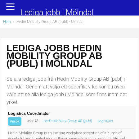
Yrkesområden
Populära jobb
Lediga jobb i Mölndal
Hem
›
Hedin Mobility Group AB (publ) - Mölndal
Administration, ekonomi, juridik
Undersköterska, hemtjänst och äldreboende
Bygg och anläggning
Städare/Lokalvårdare
LEDIGA JOBB HEDIN
MOBILITY GROUP AB
Chefer och verksamhetsledare
Barnskötare
(PUBL) I MÖLNDAL
Data/IT
Lärare i förskola/Förskollärare
Se alla lediga jobb från Hedin Mobility Group AB (publ) i
Försäljning, inköp, marknadsföring
Lagerarbetare
Mölndal. Genom att välja ett specifikt yrke kan du även
välja att se alla lediga jobb i Mölndal som finns inom det
Hantverksyrken
Bussförare/Busschaufför
yrket.
Logistics Coordinator
Hotell, restaurang, storhushåll
Elevassistent
Mar 18
Hedin Mobility Group AB (publ)
Logistiker
Ansök
Hälso- och sjukvård
Personlig assistent
Hedin Mobility Group is an exciting workplace consisting of a bunch of
wonderful and talented people. If you appreciate a varied everyday life and