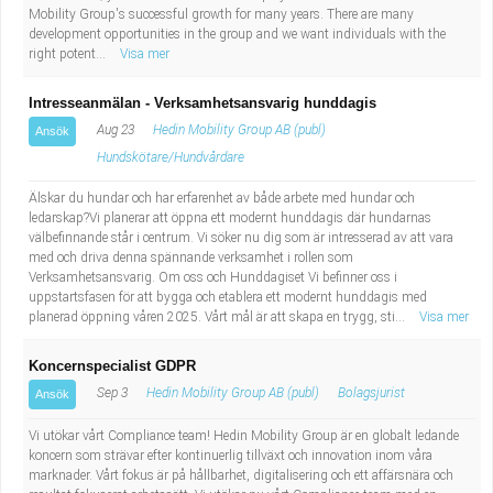
Mobility Group's successful growth for many years. There are many
development opportunities in the group and we want individuals with the
right potent...
Visa mer
Intresseanmälan - Verksamhetsansvarig hunddagis
Aug 23
Hedin Mobility Group AB (publ)
Ansök
Hundskötare/Hundvårdare
Älskar du hundar och har erfarenhet av både arbete med hundar och
ledarskap?Vi planerar att öppna ett modernt hunddagis där hundarnas
välbefinnande står i centrum. Vi söker nu dig som är intresserad av att vara
med och driva denna spännande verksamhet i rollen som
Verksamhetsansvarig. Om oss och Hunddagiset Vi befinner oss i
uppstartsfasen för att bygga och etablera ett modernt hunddagis med
planerad öppning våren 2025. Vårt mål är att skapa en trygg, sti...
Visa mer
Koncernspecialist GDPR
Sep 3
Hedin Mobility Group AB (publ)
Bolagsjurist
Ansök
Vi utökar vårt Compliance team! Hedin Mobility Group är en globalt ledande
koncern som strävar efter kontinuerlig tillväxt och innovation inom våra
marknader. Vårt fokus är på hållbarhet, digitalisering och ett affärsnära och