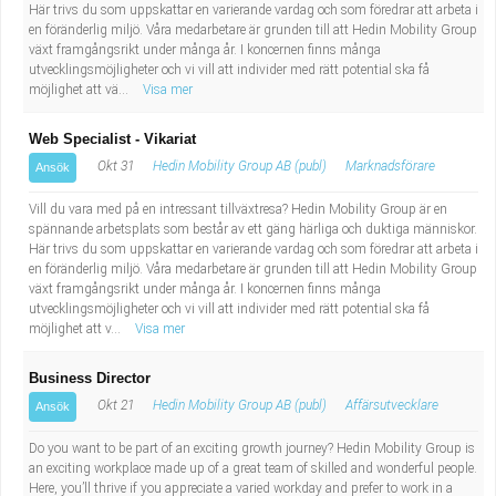
Här trivs du som uppskattar en varierande vardag och som föredrar att arbeta i
en föränderlig miljö. Våra medarbetare är grunden till att Hedin Mobility Group
växt framgångsrikt under många år. I koncernen finns många
utvecklingsmöjligheter och vi vill att individer med rätt potential ska få
möjlighet att vä...
Visa mer
Web Specialist - Vikariat
Okt 31
Hedin Mobility Group AB (publ)
Marknadsförare
Ansök
Vill du vara med på en intressant tillväxtresa? Hedin Mobility Group är en
spännande arbetsplats som består av ett gäng härliga och duktiga människor.
Här trivs du som uppskattar en varierande vardag och som föredrar att arbeta i
en föränderlig miljö. Våra medarbetare är grunden till att Hedin Mobility Group
växt framgångsrikt under många år. I koncernen finns många
utvecklingsmöjligheter och vi vill att individer med rätt potential ska få
möjlighet att v...
Visa mer
Business Director
Okt 21
Hedin Mobility Group AB (publ)
Affärsutvecklare
Ansök
Do you want to be part of an exciting growth journey? Hedin Mobility Group is
an exciting workplace made up of a great team of skilled and wonderful people.
Here, you’ll thrive if you appreciate a varied workday and prefer to work in a